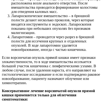
расположена возле анального отверстия. После
вмешательства проводится формирование колостомы
для отведения каловых масс.
Лапароскопическое вмешательство – в брюшной
полости делают несколько проколов, через которые
вводятся инструменты и эндоскоп. Лапароскопия
показана при небольших опухолях без признаков
малигнизации.
Лапаротомия – проводится через разрез в брюшной
полости для иссечения крупных и отдаленных
опухолей. В ходе лапаротомии удаляется
новообразование, иногда с частью кишечника.
Если ворсинчатая опухоль прямой кишки имеет признаки
злокачественности, то в ходе вмешательства иссекается
большой участок кишечника с лимфатическими узлами. В
любом случае, после удаления нароста, его направляют на
гистологическое исследование и если подтверждено раковое
новообразование, пациенту назначают облучение или
химиотерапию.
Консервативное лечение ворсинчатой опухоли прямой
кишки применяется только для облегчения
симптоматики: