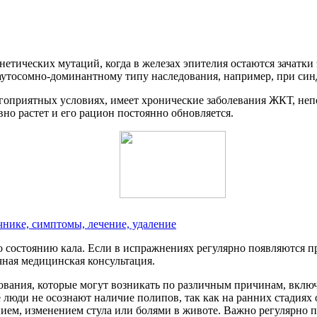
нетических мутаций, когда в железах эпителия остаются зачат
аутосомно-доминантному типу наследования, например, при син
лагоприятных условиях, имеет хронические заболевания ЖКТ, не
вно растет и его рацион постоянно обновляется.
нике, симптомы, лечение, удаление
о состоянию кала. Если в испражнениях регулярно появляются п
чная медицинская консультация.
вания, которые могут возникать по различным причинам, вклю
люди не осознают наличие полипов, так как на ранних стадиях 
ием, изменением стула или болями в животе. Важно регулярно п