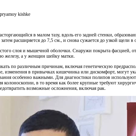
торгающийся в малом тазу, вдоль его задней стенки, образованн
затем расширяется до 7,5 см., и снова сужается до узкой щели в 
истого слоя и мышечной оболочки. Снаружи покрыта фасцией, 
ю железу, а у женщин шейку матки.
икать по различным причинам, включая генетическую предраспо
ле, изменения в привычках кишечника или дискомфорт, могут ук
дования особенно важными. Для диагностики полипов используютс
я колоноскопии, в то время как более крупные требуют хирурги
редотвратить возможные осложнения, включая рак.