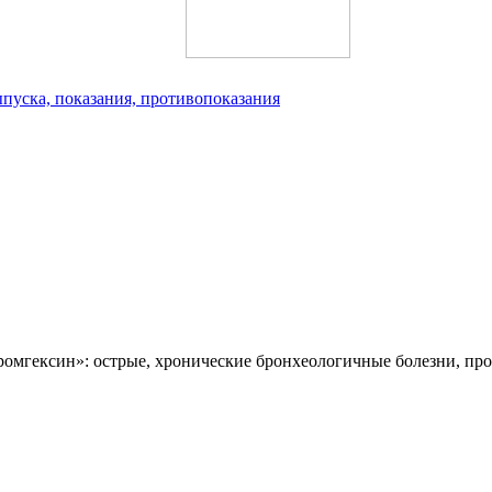
пуска, показания, противопоказания
Бромгексин»: острые, хронические бронхеологичные болезни, п