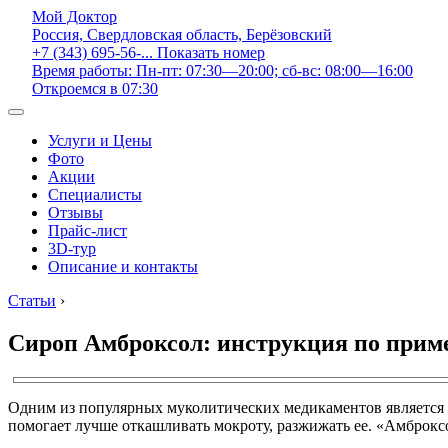
Мой Доктор
Россия, Свердловская область, Берёзовский
+7 (343) 695-56-...
Показать номер
Время работы: Пн-пт: 07:30—20:00; сб-вс: 08:00—16:00
Откроемся в 07:30
Услуги и Цены
Фото
Акции
Специалисты
Отзывы
Прайс-лист
3D-тур
Описание и контакты
Статьи
›
Сироп Амброксол: инструкция по приме
Одним из популярных муколитических медикаментов является 
помогает лучше откашливать мокроту, разжижать ее. «Амброкс