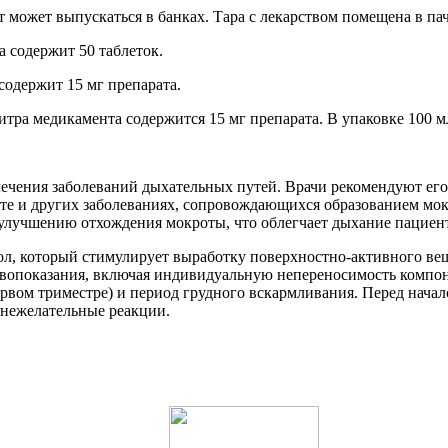
т может выпускаться в банках. Тара с лекарством помещена в па
а содержит 50 таблеток.
содержит 15 мг препарата.
итра медикамента содержится 15 мг препарата. В упаковке 100 м
ечения заболеваний дыхательных путей. Врачи рекомендуют его
те и других заболеваниях, сопровождающихся образованием мо
улучшению отхождения мокроты, что облегчает дыхание пациент
ол, который стимулирует выработку поверхностно-активного ве
вопоказания, включая индивидуальную непереносимость компон
рвом триместре) и период грудного вскармливания. Перед нача
 нежелательные реакции.