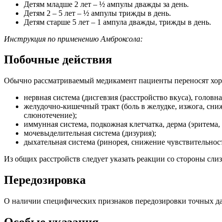
Детям младше 2 лет – ½ ампулы дважды за день.
Детям 2 – 5 лет – ½ ампулы трижды в день.
Детям старше 5 лет – 1 ампула дважды, трижды в день.
Инструкция по применению Амброксола:
Побочные действия
Обычно рассматриваемый медикамент пациенты переносят хорош
нервная система (дисгевзия (расстройство вкуса), головна
желудочно-кишечный тракт (боль в желудке, изжога, сниж
слюнотечение);
иммунная система, подкожная клетчатка, дерма (эритема,
мочевыделительная система (дизурия);
дыхательная система (ринорея, снижение чувствительност
Из общих расстройств следует указать реакции со стороны слиз
Передозировка
О наличии специфических признаков передозировки точных да