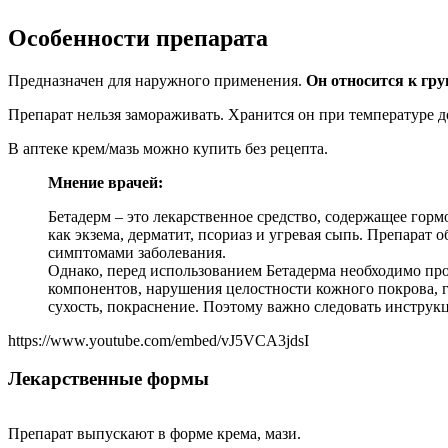
Особенности препарата
Предназначен для наружного применения.
Он относится к гру
Препарат нельзя замораживать. Хранится он при температуре до
В аптеке крем/мазь можно купить без рецепта.
Мнение врачей:
Бетадерм – это лекарственное средство, содержащее гор
как экзема, дерматит, псориаз и угревая сыпь. Препарат
симптомами заболевания.
Однако, перед использованием Бетадерма необходимо про
компонентов, нарушения целостности кожного покрова, 
сухость, покраснение. Поэтому важно следовать инструк
https://www.youtube.com/embed/vJ5VCA3jdsI
Лекарственные формы
Препарат выпускают в форме крема, мази.