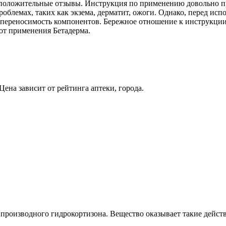
т положительные отзывы. Инструкция по применению довольно п
облемах, таких как экзема, дерматит, ожоги. Однако, перед испо
епереносимость компонентов. Бережное отношение к инструкци
от применения Бетадерма.
Цена зависит от рейтинга аптеки, города.
 производного гидрокортизона. Вещество оказывает такие действ