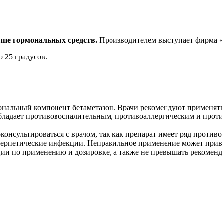
ппе гормональных средств.
Производителем выступает фирм
 25 градусов.
мональный компонент бетаметазон. Врачи рекомендуют применят
 обладает противовоспалительным, противоаллергическим и прот
консультироваться с врачом, так как препарат имеет ряд проти
герпетические инфекции. Неправильное применение может приве
ции по применению и дозировке, а также не превышать рекомен