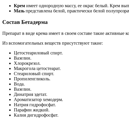
Крем
имеет однородную массу, ее окрас белый. Крем вып
Мазь
представлена белой, практически белой полупрозрач
Состав Бетадерма
Препарат в виде крема имеет в своем составе такие активные 
Из вспомогательных веществ присутствуют такие:
Цетостеариловый спирт.
Вазелин.
Хлорокрезол.
Макрогола цетостеарат.
Стеариловый спирт.
Пропиленгликоль.
Вода.
Вазелин.
Динатрия эдетат.
Ароматизатор хемодерм.
Натрия гидрофосфат.
Парафин жидкий.
Калия дигидрофосфат.