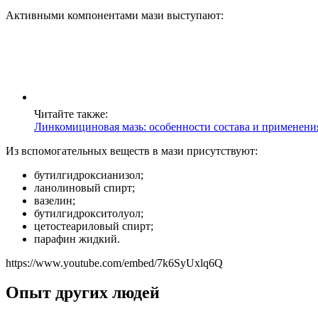
Активными компонентами мази выступают:
Читайте также:
Линкомициновая мазь: особенности состава и применени
Из вспомогательных веществ в мази присутствуют:
бутилгидроксианизол;
ланолиновый спирт;
вазелин;
бутилгидрокситолуол;
цетостеариловый спирт;
парафин жидкий.
https://www.youtube.com/embed/7k6SyUxlq6Q
Опыт других людей