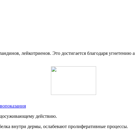
агландинов, лейкотриенов. Это достигается благодаря угнетен
ивопоказания
судосуживающему действию.
 белка внутри дермы, ослабевают пролиферативные процессы.