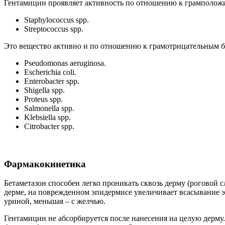
Гентамицин проявляет активность по отношению к грамполож
Staphylococcus spp.
Streptococcus spp.
Это вещество активно и по отношению к грамотрицательным б
Pseudomonas aeruginosa.
Escherichia coli.
Enterobacter spp.
Shigella spp.
Proteus spp.
Salmonella spp.
Klebsiella spp.
Citrobacter spp.
Фармакокинетика
Бетаметазон способен легко проникать сквозь дерму (роговой 
дерме, на поврежденном эпидермисе увеличивает всасывание э
уриной, меньшая – с желчью.
Гентамицин не абсорбируется после нанесения на целую дерму