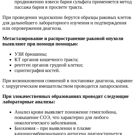
продвижению взвеси бария сульфата применяется метод
пассажа бария в просвете тракта.
При проведении эндоскопии берутся образцы раковых клеток
для дальнейшего лабораторного изучения и подтверждения
или опровержения диагноза.
Метастазирование и распространение раковой опухоли
выявляют при помощи помощью:
УЗИ брюшины;
КТ органов кишечного тракта;
рентген органов грудной клетки;
сцинтиграфия костей.
При возникновения сомнений в постановке диагноза, наравне
с хирургическим вмешательством проводится лапароскопия.
При злокачественных образованиях проводят следующие
лабораторные анализы:
Анализ крови выявляет понижение гемоглобина,
повышение СОЭ, что характерно для любого
онкологического заболевания.
Биохимия – при выявлении в плазме
карциноэмбрионального антигена диагностируется