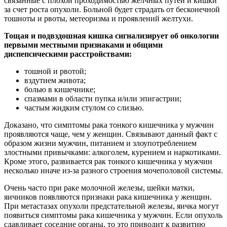
связанные с плохой проходимостью желчных путей и кишки
за счет роста опухоли. Больной будет страдать от бесконечной
тошноты и рвоты, метеоризма и проявлений желтухи.
Тощая и подвздошная кишка сигнализирует об онкологии
первыми местными признаками и общими
диспепсическими расстройствами:
тошной и рвотой;
вздутием живота;
болью в кишечнике;
спазмами в области пупка и/или эпигастрии;
частым жидким стулом со слизью.
Доказано, что симптомы рака тонкого кишечника у мужчин
проявляются чаще, чем у женщин. Связывают данный факт с
образом жизни мужчин, питанием и злоупотреблением
злостными привычками: алкоголем, курением и наркотиками.
Кроме этого, развивается рак тонкого кишечника у мужчин
несколько иначе из-за разного строения мочеполовой системы.
Очень часто при раке молочной железы, шейки матки,
яичников появляются признаки рака кишечника у женщин.
При метастазах опухоли предстательной железы, яичка могут
появиться симптомы рака кишечника у мужчин. Если опухоль
сдавливает соседние органы, то это приводит к развитию