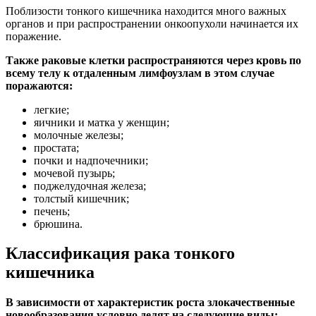
Поблизости тонкого кишечника находится много важных
органов и при распространении онкоопухоли начинается их
поражение.
Также раковые клетки распространяются через кровь по
всему телу к отдаленным лимфоузлам в этом случае
поражаются:
легкие;
яичники и матка у женщин;
молочные железы;
простата;
почки и надпочечники;
мочевой пузырь;
поджелудочная железа;
толстый кишечник;
печень;
брюшина.
Классификация рака тонкого
кишечника
В зависимости от характеристик роста злокачественные
новообразования условно делят на следующие виды: