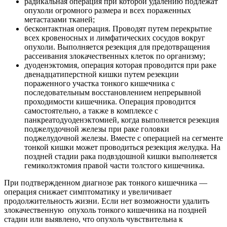
радикальная операция при которой удалению подлежат
опухоли огромного размера и всех пораженных
метастазами тканей;
бесконтактная операция. Проводят путем перекрытие
всех кровеносных и лимфатических сосудов вокруг
опухоли. Выполняется резекция для предотвращения
рассеивания злокачественных клеток по организму;
дуоденэктомия, операция которая проводится при раке
двенадцатиперстной кишки путем резекции
пораженного участка тонкого кишечника с
последовательным восстановлением непрерывной
проходимости кишечника. Операция проводится
самостоятельно, а также в комплексе с
панкреатодуоденэктомией, когда выполняется резекция
поджелудочной железы при раке головки
поджелудочной железы. Вместе с операцией на сегменте
тонкой кишки может проводиться резекция желудка. На
поздней стадии рака подвздошной кишки выполняется
гемиколэктомия правой части толстого кишечника.
При подтвержденном диагнозе рак тонкого кишечника —
операция снижает симптоматику и увеличивает
продолжительность жизни. Если нет возможности удалить
злокачественную опухоль тонкого кишечника на поздней
стадии или выявлено, что опухоль чувствительна к