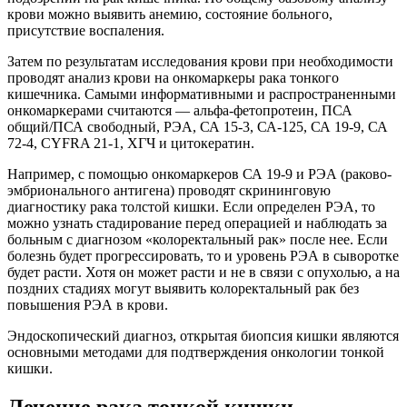
крови можно выявить анемию, состояние больного,
присутствие воспаления.
Затем по результатам исследования крови при необходимости
проводят анализ крови на онкомаркеры рака тонкого
кишечника. Самыми информативными и распространенными
онкомаркерами считаются — альфа-фетопротеин, ПСА
общий/ПСА свободный, РЭА, СА 15-3, СА-125, СА 19-9, СА
72-4, CYFRA 21-1, ХГЧ и цитокератин.
Например, с помощью онкомаркеров СА 19-9 и РЭА (раково-
эмбрионального антигена) проводят скрининговую
диагностику рака толстой кишки. Если определен РЭА, то
можно узнать стадирование перед операцией и наблюдать за
больным с диагнозом «колоректальный рак» после нее. Если
болезнь будет прогрессировать, то и уровень РЭА в сыворотке
будет расти. Хотя он может расти и не в связи с опухолью, а на
поздних стадиях могут выявить колоректальный рак без
повышения РЭА в крови.
Эндоскопический диагноз, открытая биопсия кишки являются
основными методами для подтверждения онкологии тонкой
кишки.