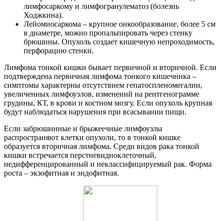
лимфосаркому и лимфогранулематоз (болезнь
Ходжкина).
Лейомиосаркома – крупное онкообразование, более 5 см
в диаметре, можно пропальпировать через стенку
брюшины. Опухоль создает кишечную непроходимость,
перфорацию стенки.
Лимфома тонкой кишки бывает первичной и вторичной. Если
подтверждена первичная лимфома тонкого кишечника –
симптомы характерны отсутствием гепатоспленомегалии,
увеличенных лимфоузлов, изменений на рентгенограмме
грудины, КТ, в крови и костном мозгу. Если опухоль крупная
будут наблюдаться нарушения при всасывании пищи.
Если забрюшинные и брыжеечные лимфоузлы
распространяют клетки опухоли, то в тонкой кишке
образуется вторичная лимфома. Среди видов рака тонкой
кишки встречается перстневидноклеточный,
недифференцированный и неклассифицируемый рак. Форма
роста – экзофитная и эндофитная.