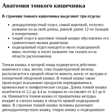
Анатомия тонкого кишечника
В строении тонкого кишечника выделяют три отдела:
денадцатиперстный отдел, самый короткий, получил
название из-за свой длины, равной длине 12-ти пальцев
в поперечнике;
тощий отдел в анатомии тонкой кишки обусловлено его
сравнительно малым диаметром;
подвздошный отдел находится около подвздошной
ямки, поэтому и носит название так сказать из-за
области расположения.
Тонкая кишка, в которой пища подвергается действию
кишечного сока, желчи, сока поджелудочной железы,
располагается в средней области живота, книзу от желудка и
поперечной ободочной кишки. В тонкой кишке также
происходит всасывание продуктов переваривания в
кровеносные и лимфатические сосуды. Длина тонкой кишки
колеблется от 2,2 до 4,4 м, толщина ее составляет от 4,5 до 6
см. Начинается тонкая кишка от привратника желудка,
впадает в слепую кишку в области правой подвздошной
ямки. В строении тонкой кишки человека различают
двенадцатиперстную кишку, тощую кишку и подвздошную