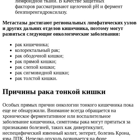
лимфоидной ткани. В качестве защитных
факторов рассматривают щелочной pH и фермент
бензпиренгидроксилазу.
Метастазы достигают региональных лимфатических узлов
и других дальних отделов кишечника, поэтому могут
развиться следующие онкологические заболевания:
рак кишечника;
колоректальный рак;
рак ободочной кишки;
рак прямой кишки;
рак слепой кишки;
рак сигмовидной кишки;
рак толстой кишки.
Причины рака тонкой кишки
Особых прямых причин онкологии тонкого кишечника пока
еще не обнаружили. Внимание всегда обращается на
хроническое ферментативное или воспалительное
заболевание кишечника, симптомы рака могут прятаться за
признаками болезней, таких как дивертикулит,
неспецифический язвенный колит, энтерит, болезнь Крона,
язва ДПК. Нередко опухоль развивается на фоне