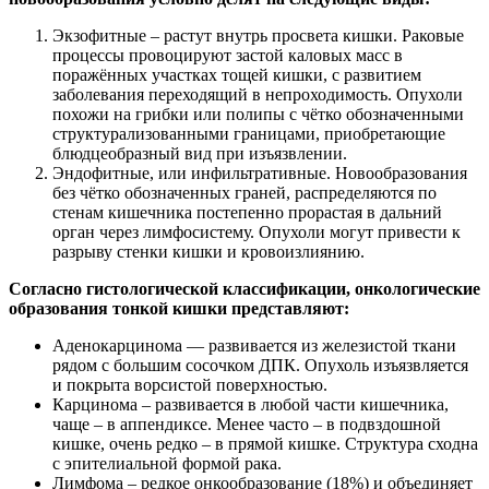
Экзофитные – растут внутрь просвета кишки. Раковые
процессы провоцируют застой каловых масс в
поражённых участках тощей кишки, с развитием
заболевания переходящий в непроходимость. Опухоли
похожи на грибки или полипы с чётко обозначенными
структурализованными границами, приобретающие
блюдцеобразный вид при изъязвлении.
Эндофитные, или инфильтративные. Новообразования
без чётко обозначенных граней, распределяются по
стенам кишечника постепенно прорастая в дальний
орган через лимфосистему. Опухоли могут привести к
разрыву стенки кишки и кровоизлиянию.
Согласно гистологической классификации, онкологические
образования тонкой кишки представляют:
Аденокарцинома — развивается из железистой ткани
рядом с большим сосочком ДПК. Опухоль изъязвляется
и покрыта ворсистой поверхностью.
Карцинома – развивается в любой части кишечника,
чаще – в аппендиксе. Менее часто – в подвздошной
кишке, очень редко – в прямой кишке. Структура сходна
с эпителиальной формой рака.
Лимфома – редкое онкообразование (18%) и объединяет