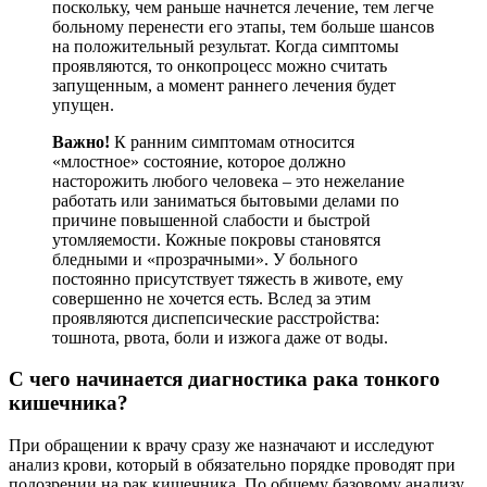
поскольку, чем раньше начнется лечение, тем легче
больному перенести его этапы, тем больше шансов
на положительный результат. Когда симптомы
проявляются, то онкопроцесс можно считать
запущенным, а момент раннего лечения будет
упущен.
Важно!
К ранним симптомам относится
«млостное» состояние, которое должно
насторожить любого человека – это нежелание
работать или заниматься бытовыми делами по
причине повышенной слабости и быстрой
утомляемости. Кожные покровы становятся
бледными и «прозрачными». У больного
постоянно присутствует тяжесть в животе, ему
совершенно не хочется есть. Вслед за этим
проявляются диспепсические расстройства:
тошнота, рвота, боли и изжога даже от воды.
С чего начинается диагностика рака тонкого
кишечника?
При обращении к врачу сразу же назначают и исследуют
анализ крови, который в обязательно порядке проводят при
подозрении на рак кишечника. По общему базовому анализу