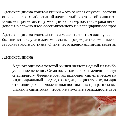
Аденокарцинома толстой кишки – это раковая опухоль, состоя
онкологических заболеваний железистый рак толстой кишки з
занимает третье место, у женщин на четвертое, после рака ле
довольно сложно из-за бессимптомного и неспецифичного прот
Аденокарцинома толстой кишки может появиться даже у соверше
большинстве случаев дает метастазы в рядом расположенные ли
затронуть костную ткань. Очень часто аденокарцинома ведет з
Аденокарцинома
Аденокарцинома толстой кишки является одной из наибо
успешное лечение. Симптомы, такие как изменения в стул
специалисту. Лечение обычно включает хирургическое вм
индивидуальный подход к каждому пациенту и мультидис
от стадии рака на момент диагностики, но при раннем в
рисках и симптомах, чтобы не упустить возможность св