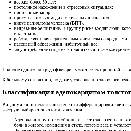
возраст более 50 лет;
постоянное нахождение в стрессовых ситуациях;
постоянные запоры;
прием некоторых медикаментозных препаратов;
вирус папилломы человека (ВПЧ).
неправильное питание. В группу риска входят люди, ко
и клетчатка;
работа, связанная с длительным контактом со вредными 
пассивный образ жизни, избыточный вес;
злоупотребление спиртными напитками и табакокурение.
Наличие одного или ряда факторов может стать причиной разв
К большому сожалению, но даже у совершенно здорового челов
Классификация аденокарцином толсто
Вид опухоли отличается по степени дифференцировки клеток, а 
которую выбирает онколог для лечения.
Аденокарцинома толстой кишки — это злокачественная о
боли в животе, изменения в стуле, потерю веса и устало
Лечение обычно включает хирургическое вмешательство, 