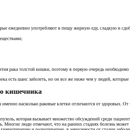
торые ежедневно употребляют в пищу жирную еду, сладкую и сдо
веществами;
ития рака толстой кишки, поэтому в первую очередь необходимо
ека есть шанс заболеть, но он все же ниже чем у людей, котор
го кишечника
именно насколько раковые клетки отличаются от здоровых. От эт
пухоль, которая вызывает множество обсуждений среди пациент
сть. Многие люди отмечают, что на ранних стадиях болезнь может
химиотерапию и радиотерапию, в зависимости от стадии заболе