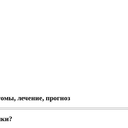
омы, лечение, прогноз
шки?