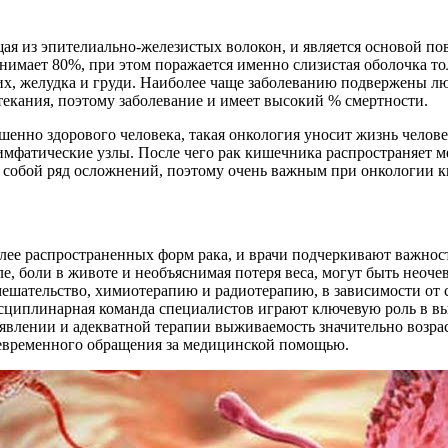
щая из эпителиально-железистых волокон, и является основой по
анимает 80%, при этом поражается именно слизистая оболочка 
гких, желудка и груди. Наиболее чаще заболеванию подвержены л
екания, поэтому заболевание и имеет высокий % смертности.
нно здорового человека, такая онкология уносит жизнь человека
мфатические узлы. После чего рак кишечника распространяет мет
а собой ряд осложнений, поэтому очень важным при онкологии к
лее распространенных форм рака, и врачи подчеркивают важнос
е, боли в животе и необъяснимая потеря веса, могут быть неоч
ешательство, химиотерапию и радиотерапию, в зависимости от с
циплинарная команда специалистов играют ключевую роль в вы
ыявлении и адекватной терапии выживаемость значительно возр
оевременного обращения за медицинской помощью.