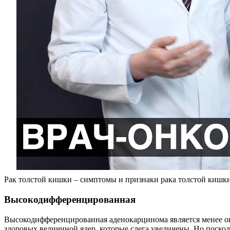
Рак толстой кишки – симптомы и признаки рака толстой кишк
Высокодифференцированная
Высокодифференцированная аденокарцинома является менее оп
здоровых величиной ядер, которые слега увеличены. Но поско