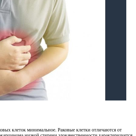
овых клеток минимальное. Раковые клетки отличаются от
карцинома низкой степени злокачественности характеризуется