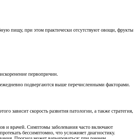
бную пищу, при этом практически отсутствуют овощи, фрукты
 искоренение первопричин.
ые ежедневно подвергаются выше перечисленными факторами.
ого зависит скорость развития патологии, а также стратегия,
ов и врачей. Симптомы заболевания часто включают
 протекать бессимптомно, что усложняет диагностику.
вания. Прогноз может варьироваться: при раннем