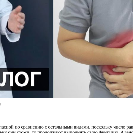
и
асной по сравнению с остальными видами, поскольку число рак
льку они схожи, то продолжают выполнять свою функцию. Адено