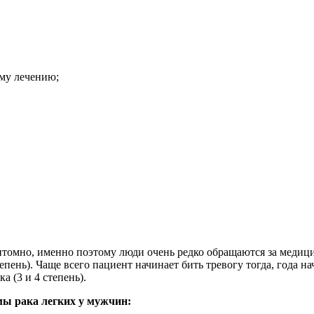
му лечению;
птомно, именно поэтому люди очень редко обращаются за медиц
тепень). Чаще всего пациент начинает бить тревогу тогда, года 
а (3 и 4 степень).
мы рака легких у мужчин: