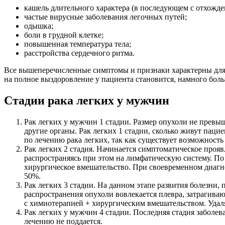
кашель длительного характера (в последующем с отхожд
частые вирусные заболевания легочных путей;
одышка;
боли в грудной клетке;
повышенная температура тела;
расстройства сердечного ритма.
Все вышеперечисленные симптомы и признаки характерны для р
на полное выздоровление у пациента становится, намного боль
Стадии рака легких у мужчин
Рак легких у мужчин 1 стадии. Размер опухоли не превыш
другие органы. Рак легких 1 стадии, сколько живут пацие
по лечению рака легких, так как существует возможнос
Рак легких 2 стадия. Начинается симптоматическое прояв
распространяясь при этом на лимфатическую систему. По
хирургическое вмешательство. При своевременном диагно
50%.
Рак легких 3 стадии. На данном этапе развития болезни,
распространения опухоли вовлекается плевра, затрагива
с химиотерапией + хирургическим вмешательством. Удаля
Рак легких у мужчин 4 стадии. Последняя стадия заболе
лечению не поддается.