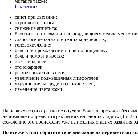
Читайте также:
Рак легких
свист при дыхании;
охриплость голоса;
снижение аппетита;
бронхиты и пневмонии не поддающиеся медикаментозно
слабость в верхних и нижних конечностях;
головокружение;
боль при прохождении пищи по пищеводу;
боль и ломота в костях;
отёк лица, шеи;
стенокардия;
резкое снижение в весе;
увеличение подмышечных лимфоузлов;
укрупнение на груди подкожных вен;
изменение цвета кожи.
На первых стадиях развитие опухоли болезнь проходит бессим
не позволяет определить рак легких на ранних стадиях (1 и 2 с
сожалению это происходит уже на поздних стадиях развития рак
Но все же стоит обратить свое внимание на первые симпто