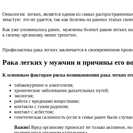
Онкология легких, является одним из самых распространенных
зачастую это не удается, так как болезнь на ранних этапах сво
Как уже упоминалось ранее, мужчины болеют раком легких нам
к своему организму, менее трепетно.
Профилактика рака легких заключается в своевременном про
Рака легких у мужчин и причины его в
К основным факторам риска возникновения рака легких от
табакокурение и алкоголизм;
хронические заболевания дыхательных путей;
экология;
работа с вредными веществами;
контакты с газом радоном;
контакт с асбестом;
генетическая склонность (если в семье ранее были случаи
Важно!
Вред организму приносит не только активное, но 
подвергается организм курильщика.