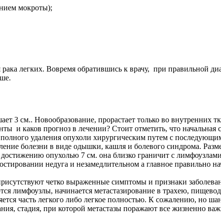
ением мокроты);
ака легких. Вовремя обратившись к врачу, при правильной диа
ше.
ает 3 см.. Новообразование, прорастает только во внутренних тк
нты и каков прогноз в лечении? Стоит отметить, что начальная 
ть полного удаления опухоли хирургическим путем с последующ
ление болезни в виде одышки, кашля и болевого синдрома. Разме
 достижению опухолью 7 см. она близко граничит с лимфоузлами
стировании недуга и незамедлительном а главное правильно на
 присутствуют четко выраженные симптомы и признаки заболеван
ются лимфоузлы, начинается метастазирование в трахею, пищевод
ется часть легкого либо легкое полностью. К сожалению, но ша
вания, стадия, при которой метастазы поражают все жизненно ва