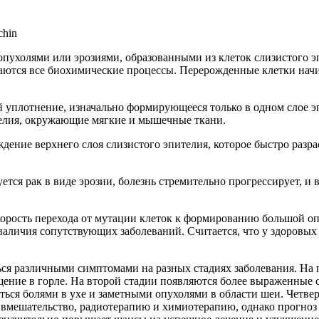
 опухолями или эрозиями, образованными из клеток слизистого 
шаются все биохимические процессы. Перерожденные клетки нач
ой уплотнение, изначально формирующееся только в одном слое 
ителия, окружающие мягкие и мышечные ткани.
ждение верхнего слоя слизистого эпителия, которое быстро раз
ется рак в виде эрозии, болезнь стремительно прогрессирует, и
орость перехода от мутации клеток к формированию большой опу
наличия сопутствующих заболеваний. Считается, что у здоровых
ться различными симптомами на разных стадиях заболевания. На
щение в горле. На второй стадии появляются более выраженные 
ться болями в ухе и заметными опухолями в области шеи. Четвер
мешательство, радиотерапию и химиотерапию, однако прогноз з