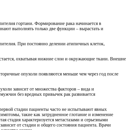
эпителия гортани. Формирование рака начинается в
инают выполнять только две функции – вырастать и
эпителия. При постоянно делении атипичных клеток,
растается, охватывая нижние слои и окружающие ткани. Внешне
 вторичные опухоли появляются меньше чем через год после
холи зависит от множества факторов – вида и
 мужчин без вредных привычек рак развивается
 первой стадии пациенты часто не испытывают явных
симптомы, такие как затрудненное глотание и изменение
тая стадия характеризуется метастазами и серьезными
ависит от стадии и общего состояния пациента. Врачи