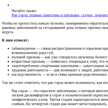
Читайте также:
Рак горла: первые симптомы и признаки, стадии, лечени
Чтобы не пропустить начало болезни, своевременно обратиться
раковых заболеваний на сегодняшний день точных причин свое
недуга.
К ним относят:
табакокурение — самая распространенная и серьезная при
возникновению рака губ;
половой признак— как уже говорилось мужчины болеют р
возрастные признак — появилась тенденция к тому, что ч
злоупотребление спиртными напитками— алкогольные на
трудовая деятельность — рак возникает у людей, работаю
наследственность — если в семье кровные родственники б
Так же стоит отметить, что рак горла может возникнуть, как 
Рак горла — это серьезное заболевание, о котором мног
легким дискомфортом в горле и незначительной охрипло
лимфатических узлов. Третья стадия характеризуется зн
слабым. На четвертой стадии рак может метастазировать,