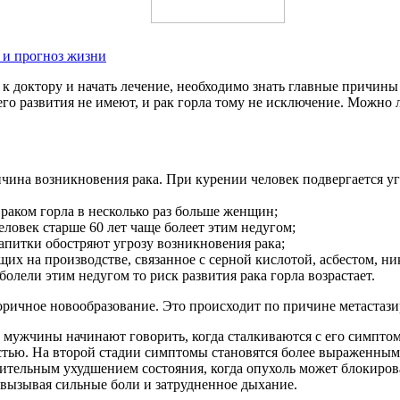
е и прогноз жизни
 к доктору и начать лечение, необходимо знать главные причины
го развития не имеют, и рак горла тому не исключение. Можно 
чина возникновения рака. При курении человек подвергается уг
аком горла в несколько раз больше женщин;
еловек старше 60 лет чаще болеет этим недугом;
питки обостряют угрозу возникновения рака;
щих на производстве, связанное с серной кислотой, асбестом, ни
олели этим недугом то риск развития рака горла возрастает.
вторичное новообразование. Это происходит по причине метастаз
ие мужчины начинают говорить, когда сталкиваются с его симпто
стью. На второй стадии симптомы становятся более выраженным
ачительным ухудшением состояния, когда опухоль может блокиров
 вызывая сильные боли и затрудненное дыхание.