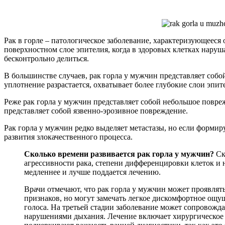
Рак в горле – патологическое заболевание, характеризующееся
поверхностном слое эпителия, когда в здоровых клетках нару
бесконтрольно делиться.
В большинстве случаев, рак горла у мужчин представляет соб
уплотнение разрастается, охватывает более глубокие слои эп
Реже рак горла у мужчин представляет собой небольшое повре
представляет собой язвенно-эрозивное повреждение.
Рак горла у мужчин редко выделяет метастазы, но если формиру
развития злокачественного процесса.
Сколько времени развивается рак горла у мужчин?
Ск
агрессивности рака, степени дифференцировки клеток и 
медленнее и лучше поддается лечению.
Врачи отмечают, что рак горла у мужчин может проявля
признаков, но могут замечать легкое дискомфортное ощу
голоса. На третьей стадии заболевание может сопровожда
нарушениями дыхания. Лечение включает хирургическое в