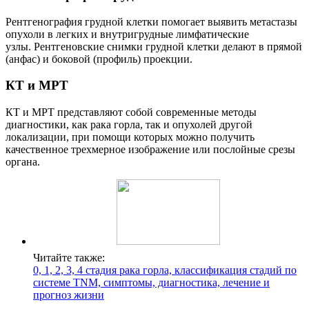
Рентгенография грудной клетки помогает выявить метастазы
опухоли в легких и внутригрудные лимфатические
узлы. Рентгеновские снимки грудной клетки делают в прямой
(анфас) и боковой (профиль) проекции.
КТ и МРТ
КТ и МРТ представляют собой современные методы
диагностики, как рака горла, так и опухолей другой
локализации, при помощи которых можно получить
качественное трехмерное изображение или послойные срезы
органа.
Читайте также:
0, 1, 2, 3, 4 стадия рака горла, классификация стадий по
системе TNM, симптомы, диагностика, лечение и
прогноз жизни