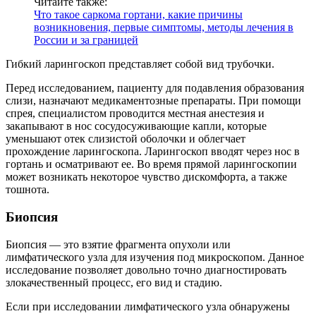
Читайте также:
Что такое саркома гортани, какие причины
возникновения, первые симптомы, методы лечения в
России и за границей
Гибкий ларингоскоп представляет собой вид трубочки.
Перед исследованием, пациенту для подавления образования
слизи, назначают медикаментозные препараты. При помощи
спрея, специалистом проводится местная анестезия и
закапывают в нос сосудосуживающие капли, которые
уменьшают отек слизистой оболочки и облегчает
прохождение ларингоскопа. Ларингоскоп вводят через нос в
гортань и осматривают ее. Во время прямой ларингоскопии
может возникать некоторое чувство дискомфорта, а также
тошнота.
Биопсия
Биопсия — это взятие фрагмента опухоли или
лимфатического узла для изучения под микроскопом. Данное
исследование позволяет довольно точно диагностировать
злокачественный процесс, его вид и стадию.
Если при исследовании лимфатического узла обнаружены