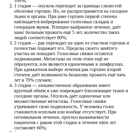
100%;
1 стадия — опухоль переходит за границы слизистой
оболочки гортани. Но, не распространяется на соседние
ткани и органы. При раке гортани первой степени
наблюдается вибрирование голосовых складок и
генерация звуков. Успешно выбранное лечение, даёт
шанс больным прожить ещё 5 лет, количество таких
людей соответствует 80%;
2 стадия — рак переходит на один из участков гортани и
полностью поражает его. Пределы своего занятого
участка не покидает. Голосовые связки остаются
подвижными. Метастазы на этом этапе ещё не
образуются, или являются единичными в лимфоузлах.
При адекватном выборе лечения рак гортани второй
степени даёт возможность больному прожить ещё пять
лет в 70% случаев;
3 стадия — злокачественное образование имеет
крупный объём и уже повреждает близлежащие ткани и
соседние органы. Опухоль даёт одиночные или
множественные метастазы. Голосовые связки
утрачивают свою подвижность. У человека голос
становится осиплым или вообще отсутствует. При
оптимальном лечении, прогноз выживаемости
пациентов с раком этой стадии в течение пяти лет
составляет 60%;