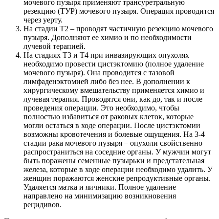
мочевого пузыря применяют трансуретральную
резекцию (ТУР) мочевого пузыря. Операция проводится
через уерту.
На стадии Т2 – проводят частичную резекцию мочевого
пузыря. Дополняют ее химио и по необходимости
лучевой терапией.
На стадиях Т3 и Т4 при инвазирующих опухолях
необходимо провести цистэктомию (полное удаление
мочевого пузыря). Она проводится с тазовой
лимфаденэктомией либо без нее. В дополнении к
хирургическому вмешательству применяется химио и
лучевая терапия. Проводятся они, как до, так и после
проведения операции. Это необходимо, чтобы
полностью избавиться от раковых клеток, которые
могли остаться в ходе операции. После цистэктомии
возможны кровотечения и болевые ощущения. На 3-4
стадии рака мочевого пузыря – опухоли свойственно
распространиться на соседние органы. У мужчин могут
быть поражены семенные пузырьки и предстательная
железа, которые в ходе операции необходимо удалить. У
женщин поражаются женские репродуктивные органы.
Удаляется матка и яичники. Полное удаление
направлено на минимизацию возникновения
рецидивов.