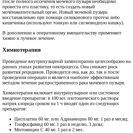
После полного иссечения мочевого пузыря необходимо
провести его пластику, то есть создать новый
моченакопительный орган. Новый мочевой пузырь
восстанавливаю при помощи силиконового протеза либо
кишечника (используют тонкую или сигмовидную кишку).
В дополнении к оперативному вмешательству применяют
химио и лучевое лечение.
Химиотерапия
Проведение внутрипузырной химиотерапии целесообразно на
ранних этапах развития онкпроцесса. Она снижает риск
развития рецидивов. Проводится она, как до, так и после
проведения операции и является наиболее эффективным
методом лечение распространенного рака мочевого пузыря.
Химиотерапия включает внутрипузырное или системное
введение препаратов: в 100 мл. изотонического раствора
натрия хлорида сроком на 1 ч вводят один из следующих
препаратов:
Цисплатин 60 мг. или Адриамицин 80 мг. 1 раз в месяц;
Тиофосфамид 60 мг. 1 раз в неделю, 3 дозы;
Митомицин С 40 мг. 1 раз в 2 мес.