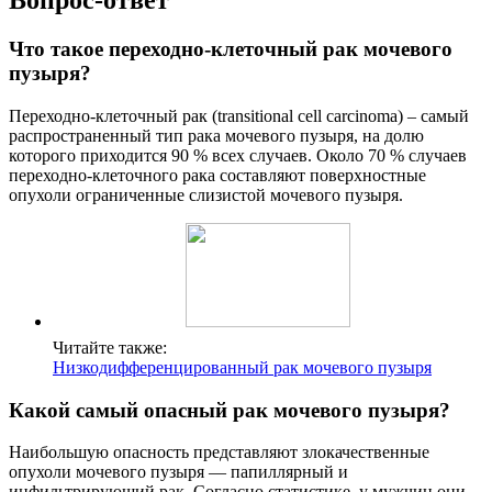
Вопрос-ответ
Что такое переходно-клеточный рак мочевого
пузыря?
Переходно-клеточный рак (transitional cell carcinoma) – самый
распространенный тип рака мочевого пузыря, на долю
которого приходится 90 % всех случаев. Около 70 % случаев
переходно-клеточного рака составляют поверхностные
опухоли ограниченные слизистой мочевого пузыря.
Читайте также:
Низкодифференцированный рак мочевого пузыря
Какой самый опасный рак мочевого пузыря?
Наибольшую опасность представляют злокачественные
опухоли мочевого пузыря — папиллярный и
инфильтрирующий рак. Согласно статистике, у мужчин они