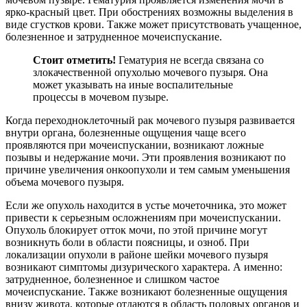
ярко-красный цвет. При обострениях возможны выделения в
виде сгустков крови. Также может присутствовать учащенное,
болезненное и затрудненное мочеиспускание.
Стоит отметить!
Гематурия не всегда связана со
злокачественной опухолью мочевого пузыря. Она
может указывать на иные воспалительные
процессы в мочевом пузыре.
Когда переходноклеточный рак мочевого пузыря развивается
внутри органа, болезненные ощущения чаще всего
проявляются при мочеиспускании, возникают ложные
позывы и недержание мочи. Эти проявления возникают по
причине увеличения онкоопухоли и тем самым уменьшения
объема мочевого пузыря.
Если же опухоль находится в устье мочеточника, это может
привести к серьезным осложнениям при мочеиспускании.
Опухоль блокирует отток мочи, по этой причине могут
возникнуть боли в области поясницы, и озноб. При
локализации опухоли в районе шейки мочевого пузыря
возникают симптомы дизурического характера. А именно:
затрудненное, болезненное и слишком частое
мочеиспускание. Также возникают болезненные ощущения
внизу живота, которые отдаются в область половых органов и