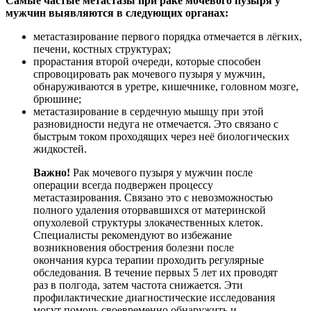
Самые частые метастазы при раке мочевого пузыря у
мужчин выявляются в следующих органах:
метастазирование первого порядка отмечается в лёгких,
печени, костных структурах;
прорастания второй очереди, которые способен
спровоцировать рак мочевого пузыря у мужчин,
обнаруживаются в уретре, кишечнике, головном мозге,
брюшине;
метастазирование в сердечную мышцу при этой
разновидности недуга не отмечается. Это связано с
быстрым током проходящих через неё биологических
жидкостей.
Важно!
Рак мочевого пузыря у мужчин после
операции всегда подвержен процессу
метастазирования. Связано это с невозможностью
полного удаления оторвавшихся от материнской
опухолевой структуры злокачественных клеток.
Специалисты рекомендуют во избежание
возникновения обострения болезни после
окончания курса терапии проходить регулярные
обследования. В течение первых 5 лет их проводят
раз в полгода, затем частота снижается. Эти
профилактические диагностические исследования
могут помочь своевременно обнаружить и