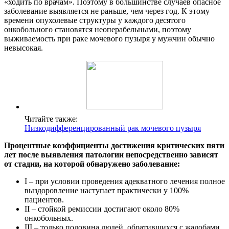
«ходить по врачам». Поэтому в большинстве случаев опасное
заболевание выявляется не раньше, чем через год. К этому
времени опухолевые структуры у каждого десятого
онкобольного становятся неоперабельными, поэтому
выживаемость при раке мочевого пузыря у мужчин обычно
невысокая.
Читайте также:
Низкодифференцированный рак мочевого пузыря
Процентные коэффициенты достижения критических пяти
лет после выявления патологии непосредственно зависят
от стадии, на которой обнаружено заболевание:
I – при условии проведения адекватного лечения полное
выздоровление наступает практически у 100%
пациентов.
II – стойкой ремиссии достигают около 80%
онкобольных.
III – только половина людей, обратившихся с жалобами