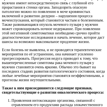
мужчин имеют непосредственную связь с глубиной его
прорастания в стенки органа. Заподозрить опасную
патологию можно по появлению в моче кровянистых
включений и развитию дизурии – нарушения процесса
мочеиспускания, который становится частым и болезненным.
Также развивающаяся опухоль мочевого пузыря у мужчин
может спровоцировать ночное недержание. При появлении
этой негативной симптоматики необходимо срочно пройти
диагностические исследования и начать лечение, которое даст
шансы на возможно максимальное продление жизни.
Если болезнь не выявлена, и не проводятся терапевтические
мероприятия по её устранению, она начинает усиленно
прогрессировать. Прогрессия недуга приводит к тому, что
вышеперечисленные симптомы рака мочевого пузыря у
мужчин становятся очень яркими. Обычно это бывает на
последних стадиях развития патологического состояния, когда
любые лечебные мероприятия становятся неэффективными, а
прогнозы жизни неутешительными.
Также к ним присоединяются следующие признаки,
свидетельствующие о развитии онкологического процесса:
Проявления интоксикации организма, связанной с
отравлением его продуктами распада злокачественного