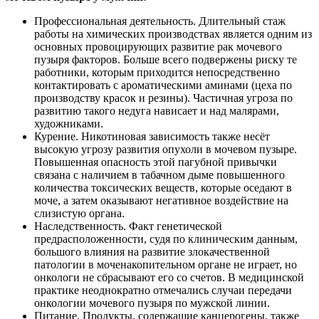
Профессиональная деятельность. Длительный стаж
работы на химических производствах является одним из
основных провоцирующих развитие рак мочевого
пузыря факторов. Больше всего подвержены риску те
работники, которым приходится непосредственно
контактировать с ароматическими аминами (цеха по
производству красок и резины). Частичная угроза по
развитию такого недуга нависает и над малярами,
художниками.
Курение. Никотиновая зависимость также несёт
высокую угрозу развития опухоли в мочевом пузыре.
Повышенная опасность этой пагубной привычки
связана с наличием в табачном дыме повышенного
количества токсических веществ, которые оседают в
моче, а затем оказывают негативное воздействие на
слизистую органа.
Наследственность. Факт генетической
предрасположенности, судя по клиническим данным,
большого влияния на развитие злокачественной
патологии в моченакопительном органе не играет, но
онкологи не сбрасывают его со счетов. В медицинской
практике неоднократно отмечались случаи передачи
онкологии мочевого пузыря по мужской линии.
Питание. Продукты, содержащие канцерогены, также