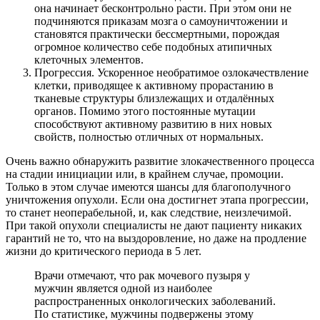
она начинает бесконтрольно расти. При этом они не
подчиняются приказам мозга о самоуничтожении и
становятся практически бессмертными, порождая
огромное количество себе подобных атипичных
клеточных элементов.
Прогрессия. Ускоренное необратимое озлокачествление
клетки, приводящее к активному прорастанию в
тканевые структуры близлежащих и отдалённых
органов. Помимо этого постоянные мутации
способствуют активному развитию в них новых
свойств, полностью отличных от нормальных.
Очень важно обнаружить развитие злокачественного процесса
на стадии инициации или, в крайнем случае, промоции.
Только в этом случае имеются шансы для благополучного
уничтожения опухоли. Если она достигнет этапа прогрессии,
то станет неоперабельной, и, как следствие, неизлечимой.
При такой опухоли специалисты не дают пациенту никаких
гарантий не то, что на выздоровление, но даже на продление
жизни до критического периода в 5 лет.
Врачи отмечают, что рак мочевого пузыря у
мужчин является одной из наиболее
распространенных онкологических заболеваний.
По статистике, мужчины подвержены этому