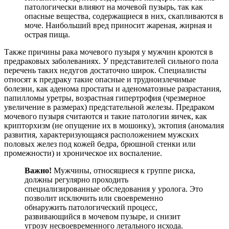
патологически влияют на мочевой пузырь, так как
опасные вещества, содержащиеся в них, скапливаются в
моче. Наибольший вред приносит жареная, жирная и
острая пища.
Также причины рака мочевого пузыря у мужчин кроются в
предраковых заболеваниях. У представителей сильного пола
перечень таких недугов достаточно широк. Специалисты
относят к предраку такие опасные и трудноизлечимые
болезни, как аденома простаты и аденоматозные разрастания,
папилломы уретры, возрастная гипертрофия (чрезмерное
увеличение в размерах) предстательной железы. Предраком
мочевого пузыря считаются и такие патологии яичек, как
крипторхизм (не опущение их в мошонку), эктопия (аномалия
развития, характеризующаяся расположением мужских
половых желез под кожей бедра, брюшной стенки или
промежности) и хроническое их воспаление.
Важно!
Мужчины, относящиеся к группе риска,
должны регулярно проходить
специализированные обследования у уролога. Это
позволит исключить или своевременно
обнаружить патологический процесс,
развивающийся в мочевом пузыре, и снизит
угрозу несвоевременного летального исхода.