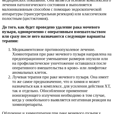
медицинских показаний. Она является основой комплексного
лечения патологического состояния и выполняется
малоинвазивным способом с помощью эндоскопической
аппаратуры (трансуретральная резекция) или классическим
полостным (цистэктомия).
До того, как будет проведено удаление рака мочевого
пузыря, одновременно с оперативным вмешательством
или сразу после него назначаются следующие варианты
терапии:
Медикаментозное противоопухолевое лечение.
Химиотерапия при раке мочевого пузыря направлена на
предоперационное уменьшение размеров опухоли или
на профилактическое уничтожение оставшихся после
оперативного вмешательства в крово- или лимфотоке
аномальных клеток.
Лучевая терапия при раке мочевого пузыря. Она имеет
то же самое предназначение, что и химия и может
назначаться как в комплексе, для усиления действия ХТ,
так и отдельно. Обособленное применение
ионизирующего излучения необходимо в том случае,
когда у онкобольного выявляется негативная реакция на
химиопрепараты.
Облучение и химиотерапия при раке мочевого пузыря у