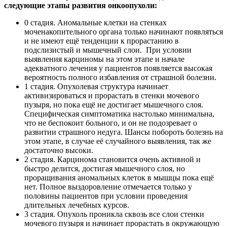
следующие этапы развития онкоопухоли:
0 стадия. Аномальные клетки на стенках
моченакопительного органа только начинают появляться
и не имеют ещё тенденции к прорастанию в
подслизистый и мышечный слои. При условии
выявления карциномы на этом этапе и начале
адекватного лечения у пациентов появляется высокая
вероятность полного избавления от страшной болезни.
1 стадия. Опухолевая структура начинает
активизироваться и прорастать в стенки мочевого
пузыря, но пока ещё не достигает мышечного слоя.
Специфическая симптоматика настолько минимальна,
что не беспокоит больного, и он не подозревает о
развитии страшного недуга. Шансы побороть болезнь на
этом этапе, в случае её случайного выявления, так же
достаточно высоки.
2 стадия. Карцинома становится очень активной и
быстро делится, достигая мышечного слоя, но
проращивания аномальных клеток в мышцы пока ещё
нет. Полное выздоровление отмечается только у
половины пациентов при условии проведения
длительных лечебных курсов.
3 стадия. Опухоль проникла сквозь все слои стенки
мочевого пузыря и начинает прорастать в окружающую