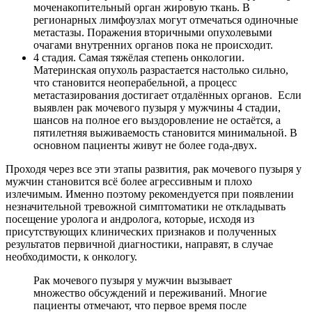
моченакопительный орган жировую ткань. В
регионарных лимфоузлах могут отмечаться одиночные
метастазы. Поражения вторичными опухолевыми
очагами внутренних органов пока не происходит.
4 стадия. Самая тяжёлая степень онкологии.
Материнская опухоль разрастается настолько сильно,
что становится неоперабельной, а процесс
метастазирования достигает отдалённых органов. Если
выявлен рак мочевого пузыря у мужчины 4 стадии,
шансов на полное его выздоровление не остаётся, а
пятилетняя выживаемость становится минимальной. В
основном пациенты живут не более года-двух.
Проходя через все эти этапы развития, рак мочевого пузыря у
мужчин становится всё более агрессивным и плохо
излечимым. Именно поэтому рекомендуется при появлении
незначительной тревожной симптоматики не откладывать
посещение уролога и андролога, которые, исходя из
присутствующих клинических признаков и полученных
результатов первичной диагностики, направят, в случае
необходимости, к онкологу.
Рак мочевого пузыря у мужчин вызывает
множество обсуждений и переживаний. Многие
пациенты отмечают, что первое время после