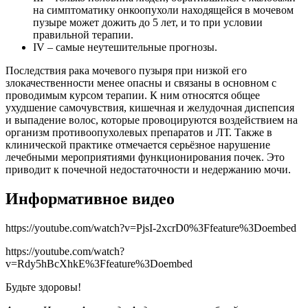
на симптоматику онкоопухоли находящейся в мочевом
пузыре может дожить до 5 лет, и то при условии
правильной терапии.
IV – самые неутешительные прогнозы.
Последствия рака мочевого пузыря при низкой его
злокачественности менее опасны и связаны в основном с
проводимым курсом терапии. К ним относятся общее
ухудшение самочувствия, кишечная и желудочная диспепсия
и выпадение волос, которые провоцируются воздействием на
организм противоопухолевых препаратов и ЛТ. Также в
клинической практике отмечается серьёзное нарушение
лечебными мероприятиями функционирования почек. Это
приводит к почечной недостаточности и недержанию мочи.
Информативное видео
https://youtube.com/watch?v=PjsI-2xcrD0%3Ffeature%3Doembed
https://youtube.com/watch?
v=Rdy5hBcXhkE%3Ffeature%3Doembed
Будьте здоровы!