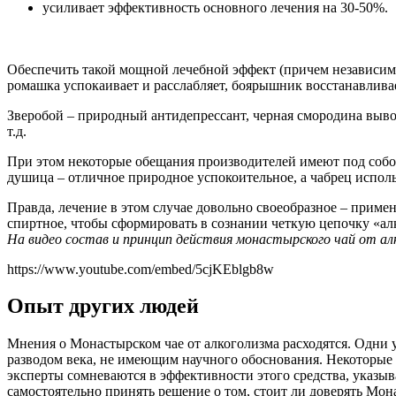
усиливает эффективность основного лечения на 30-50%.
Обеспечить такой мощной лечебной эффект (причем независимо
ромашка успокаивает и расслабляет, боярышник восстанавливае
Зверобой – природный антидепрессант, черная смородина выво
т.д.
При этом некоторые обещания производителей имеют под собой
душица – отличное природное успокоительное, а чабрец исполь
Правда, лечение в этом случае довольно своеобразное – прим
спиртное, чтобы сформировать в сознании четкую цепочку «алк
На видео состав и принцип действия монастырского чай от ал
https://www.youtube.com/embed/5cjKEblgb8w
Опыт других людей
Мнения о Монастырском чае от алкоголизма расходятся. Одни 
разводом века, не имеющим научного обоснования. Некоторые 
эксперты сомневаются в эффективности этого средства, указы
самостоятельно принять решение о том, стоит ли доверять Мо