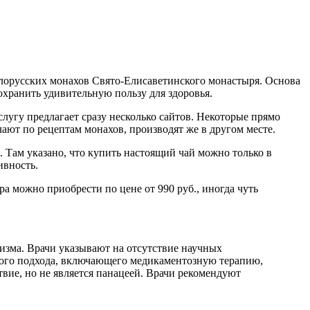
елорусских монахов Свято-Елисаветинского монастыря. Основа
охранить удивительную пользу для здоровья.
лугу предлагает сразу несколько сайтов. Некоторые прямо
лают по рецептам монахов, производят же в другом месте.
 Там указано, что купить настоящий чай можно только в
ивность.
а можно приобрести по цене от 990 руб., иногда чуть
изма. Врачи указывают на отсутствие научных
сного подхода, включающего медикаментозную терапию,
вие, но не является панацеей. Врачи рекомендуют