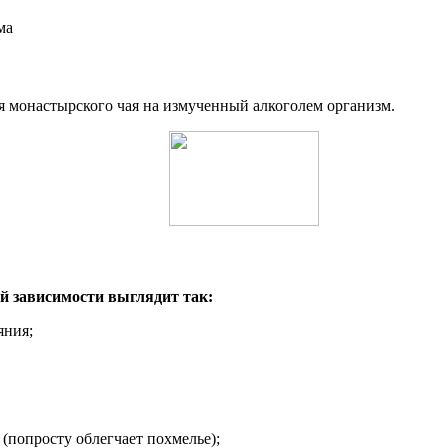
я монастырского чая на измученный алкоголем организм.
й зависимости выглядит так:
яния;
(попросту облегчает похмелье);