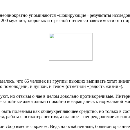
 неоднократно упоминаются «шокирующие» результаты исследов
и 200 мужчин, здоровых и с разной степенью зависимости от спи
казалось, что 65 человек из группы пьющих выпивать хотят значи
 помолодели, и душой, и телом (отметили «радость жизни»).
уют, но отзывы о чае в целом довольно противоречивые. Интер
же запойные алкоголики спокойно возвращались к нормальной жи
т быть полезным как общеукрепляющее средство, но только в сос
, работа с психотерапевтом, а главное – непреодолимое желани
й сбор вместе с врачом. Ведь на ослабленный, больной организ