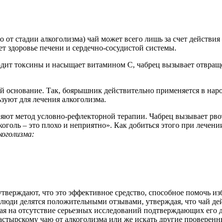
 от стадии алкоголизма) чай может всего лишь за счет действия
т здоровье печени и сердечно-сосудистой системы.
дит токсины и насыщает витамином С, чабрец вызывает отвращен
 основание. Так, боярышник действительно применяется в наро
зуют для лечения алкоголизма.
еняют метод условно-рефлекторной терапии. Чабрец вызывает рво
оголь – это плохо и неприятно». Как добиться этого при лечени
коголизма:
утверждают, что это эффективное средство, способное помочь и
люди делятся положительными отзывами, утверждая, что чай де
вая на отсутствие серьезных исследований подтверждающих его 
настырскому чаю от алкоголизма или же искать другие проверен