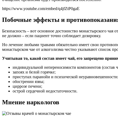
https://www.youtube.com/embed/q4jfZtP0gaE
Побочные эффекты и противопоказани
Безопасность – вот основное достоинство монастырского чая о
не должно – если пациент точно соблюдает дозировку.
Но лечение любыми травами обязательно имеет свои противопо
монастырском чае от алкоголизма честно указывают список пр
Учитывая то, какой состав имеет чай, его запрещено прини
индивидуальной непереносимости компонентов (состав ча
запоях и белой горячке;
приступах паранойи и психической неуравновешенности
обострении язвы;
циррозе печени;
острой сердечной недостаточности.
Мнение наркологов