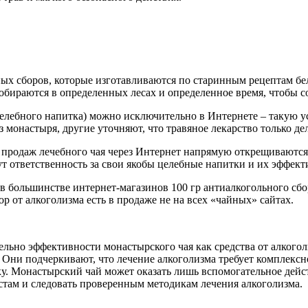
ных сборов, которые изготавливаются по старинным рецептам б
собираются в определенных лесах и определенное время, чтобы с
елебного напитка) можно исключительно в Интернете – такую ус
з монастыря, другие уточняют, что травяное лекарство только де
 продаж лечебного чая через Интернет напрямую открещиваются.
ут ответственность за свои якобы целебные напитки и их эффект
в большинстве интернет-магазинов 100 гр антиалкогольного сбор
р от алкоголизма есть в продаже не на всех «чайных» сайтах.
ьно эффективности монастырского чая как средства от алкогол
. Они подчеркивают, что лечение алкоголизма требует комплек
. Монастырский чай может оказать лишь вспомогательное дейст
там и следовать проверенным методикам лечения алкоголизма.