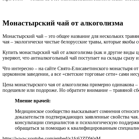
Монастырский чай от алкоголизма
Монастырский чай – это общее название для нескольких травя
чая – экологически чистые белорусские травы, которые якобы 
Купить монастырский чай от алкоголизма (как и другие виды ц
уверяют, что антиалкогольный чай поступает на склады сразу и
Что интересно – на сайте Свято-Елисаветинского монастыря от
церковном заведении, а все «светские торговые сети» сами нес
Цена монастырского чая от алкоголизма примерно одинакова – 
подешевле или подороже. Но обратите внимание – травяной сбо
Мнение врачей:
Медицинское сообщество высказывает сомнения относител
доказательств подтверждающих заявленные свойства чая
консультации специалистов и психологическую поддержку
обращаться за помощью к квалифицированным специалис
https://www.youtube.com/embed/x1fc62ZDWnM