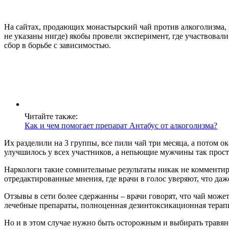
На сайтах, продающих монастырский чай против алкоголизма,
не указаны нигде) якобы провели эксперимент, где участвовал
сбор в борьбе с зависимостью.
Читайте также:
Как и чем помогает препарат Антабус от алкоголизма?
Их разделили на 3 группы, все пили чай три месяца, а потом о
улучшилось у всех участников, а непьющие мужчины так просто
Наркологи такие сомнительные результаты никак не комментир
отредактированные мнения, где врачи в голос уверяют, что да
Отзывы в сети более сдержанны – врачи говорят, что чай може
лечебные препараты, полноценная дезинтоксикационная терапия
Но и в этом случае нужно быть осторожным и выбирать травяно