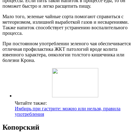
процессы. Если пить такой напиток в процессе еды, то он
поможет быстро и легко расщепить пищу.
Мало того, зеленые чайные сорта помогают справиться с
метеоризмом, излишней выработкой газов и несварениями.
Также напиток способствует устранению воспалительного
процесса.
При постоянном употреблении зеленого чая обеспечивается
отличная профилактика ЖКТ патологий вроде колита
язвенного характера, онкологии толстого кишечника или
болезни Крона.
Читайте также:
Имбирь при гастрите: можно или нельзя, правила
употребления
Копорский