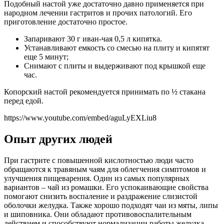
Подобный настой уже достаточно давно применяется при
народном лечении гастритов и прочих патологий. Его
приготовление достаточно простое.
Запаривают 30 г иван-чая 0,5 л кипятка.
Устанавливают емкость со смесью на плиту и кипятят
еще 5 минут;
Снимают с плиты и выдерживают под крышкой еще
час.
Копорский настой рекомендуется принимать по ½ стакана
перед едой.
https://www.youtube.com/embed/aguLyEXLiu8
Опыт других людей
При гастрите с повышенной кислотностью люди часто
обращаются к травяным чаям для облегчения симптомов и
улучшения пищеварения. Один из самых популярных
вариантов – чай из ромашки. Его успокаивающие свойства
помогают снизить воспаление и раздражение слизистой
оболочки желудка. Также хорошо подходят чаи из мяты, липы
и шиповника. Они обладают противовоспалительным
действием и способствуют нормализации работы желудка.