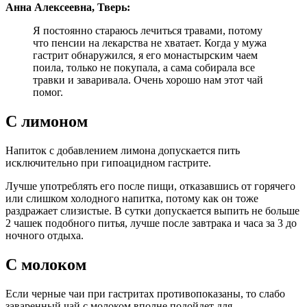
Анна Алексеевна, Тверь:
Я постоянно стараюсь лечиться травами, потому
что пенсии на лекарства не хватает. Когда у мужа
гастрит обнаружился, я его монастырским чаем
поила, только не покупала, а сама собирала все
травки и заваривала. Очень хорошо нам этот чай
помог.
С лимоном
Напиток с добавлением лимона допускается пить
исключительно при гипоацидном гастрите.
Лучше употреблять его после пищи, отказавшись от горячего
или слишком холодного напитка, потому как он тоже
раздражает слизистые. В сутки допускается выпить не больше
2 чашек подобного питья, лучше после завтрака и часа за 3 до
ночного отдыха.
С молоком
Если черные чаи при гастритах противопоказаны, то слабо
заваренный чай с молоком вполне подойдет для