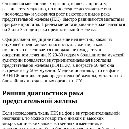
Онкология мочеполовых органов, включая простату,
развивается медленно, но в последнее десятилетие она
«помолодела» и ускорился рост некоторых видов рака
предстательной железы (ПЖ), быстро развиваются метастазы
при раке простаты. Причем метастазирование может начаться
на 2 или 3 стадии рака предстательной железы.
Официальной медицине пока еще неизвестно, какая из
опухолей представляет опасность для жизни, а какая
полностью излечивается или даже не нуждается в
оперативном лечении. К 20-30 годам у большинства мужской
аудитории появляется внутриэпителиальная неоплазия
предстательной железы (ВЭНПЖ), в возрасте 50 лет она
встречается у 50% мужчин. Медики полагают, что на фоне
ВЭНПЖ возникает рак предстательной железы, метастазы в
ближайших и отдаленных органах и ЛУ.
Ранняя диагностика рака
предстательной железы
Если исследовать ткань ПЖ на фоне внутриэпителиальной
неоплазии, то можно говорить о низких и высоких
микроскопических злокачественных изменениях в
железистых клетках. Если биопсия предстательной железы