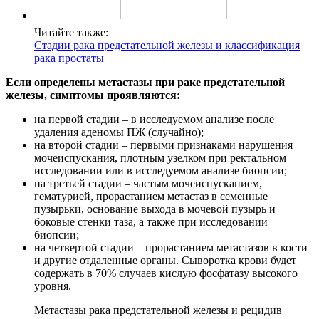
Читайте также:
Стадии рака предстательной железы и классификация
рака простаты
Если определены метастазы при раке предстательной
железы, симптомы проявляются:
на первой стадии – в исследуемом анализе после
удаления аденомы ПЖ (случайно);
на второй стадии – первыми признаками нарушения
мочеиспускания, плотным узелком при ректальном
исследовании или в исследуемом анализе биопсии;
на третьей стадии – частым мочеиспусканием,
гематурией, прорастанием метастаз в семенные
пузырьки, основание выхода в мочевой пузырь и
боковые стенки таза, а также при исследовании
биопсии;
на четвертой стадии – прорастанием метастазов в кости
и другие отдаленные органы. Сыворотка крови будет
содержать в 70% случаев кислую фосфатазу высокого
уровня.
Метастазы рака предстательной железы и рецидив