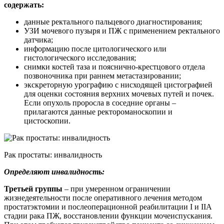
содержать:
данные ректального пальцевого диагностирования;
УЗИ мочевого пузыря и ПЖ с применением ректального
датчика;
информацию после цитологического или
гистологического исследования;
снимки костей таза и пояснично-крестцового отдела
позвоночника при раннем метастазировании;
экскреторную урографию с нисходящей цистографией
для оценки состояния верхних мочевых путей и почек.
Если опухоль проросла в соседние органы –
прилагаются данные ректороманоскопии и
цистоскопии.
Рак простаты: инвалидность
Определяют инвалидность:
Третьей группы
– при умеренном ограничении
жизнедеятельности после оперативного лечения методом
простатэктомии и послеоперационной реабилитации I и IIA
стадии рака ПЖ, восстановлении функции мочеиспускания.