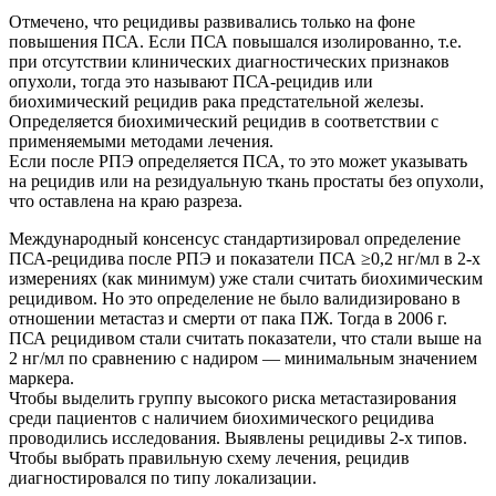
Отмечено, что рецидивы развивались только на фоне
повышения ПСА. Если ПСА повышался изолированно, т.е.
при отсутствии клинических диагностических признаков
опухоли, тогда это называют ПСА-рецидив или
биохимический рецидив рака предстательной железы.
Определяется биохимический рецидив в соответствии с
применяемыми методами лечения.
Если после РПЭ определяется ПСА, то это может указывать
на рецидив или на резидуальную ткань простаты без опухоли,
что оставлена на краю разреза.
Международный консенсус стандартизировал определение
ПСА-рецидива после РПЭ и показатели ПСА ≥0,2 нг/мл в 2-х
измерениях (как минимум) уже стали считать биохимическим
рецидивом. Но это определение не было валидизировано в
отношении метастаз и смерти от пака ПЖ. Тогда в 2006 г.
ПСА рецидивом стали считать показатели, что стали выше на
2 нг/мл по сравнению с надиром — минимальным значением
маркера.
Чтобы выделить группу высокого риска метастазирования
среди пациентов с наличием биохимического рецидива
проводились исследования. Выявлены рецидивы 2-х типов.
Чтобы выбрать правильную схему лечения, рецидив
диагностировался по типу локализации.