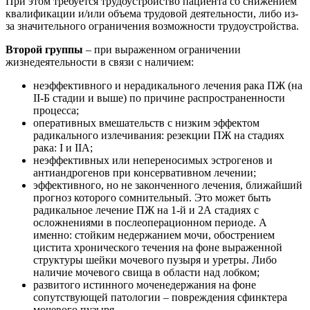
При этом требуется трудоустройство пациента со снижением
квалификации и/или объема трудовой деятельности, либо из-
за значительного ограничения возможности трудоустройства.
Второй группы
– при выраженном ограничении
жизнедеятельности в связи с наличием:
неэффективного и нерадикального лечения рака ПЖ (на
II-Б стадии и выше) по причине распространенности
процесса;
оперативных вмешательств с низким эффектом
радикального излечивания: резекции ПЖ на стадиях
рака: I и IIA;
неэффективных или непереносимых эстрогенов и
антиандрогенов при консервативном лечении;
эффективного, но не законченного лечения, ближайший
прогноз которого сомнительный. Это может быть
радикальное лечение ПЖ на 1-й и 2А стадиях с
осложнениями в послеоперационном периоде. А
именно: стойким недержанием мочи, обострением
цистита хронического течения на фоне выраженной
структуры шейки мочевого пузыря и уретры. Либо
наличие мочевого свища в области над лобком;
развитого истинного моченедержания на фоне
сопутствующей патологии – повреждения сфинктера
мочевого пузыря.