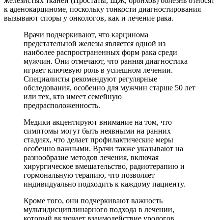
железистых тканей (Простаты, ЩЖ, бронхов) болезнь относят
к аденокарциноме, поскольку тонкости диагностирования
вызывают споры у онкологов, как и лечение рака.
Врачи подчеркивают, что карцинома
предстательной железы является одной из
наиболее распространенных форм рака среди
мужчин. Они отмечают, что ранняя диагностика
играет ключевую роль в успешном лечении.
Специалисты рекомендуют регулярные
обследования, особенно для мужчин старше 50 лет
или тех, кто имеет семейную
предрасположенность.
Медики акцентируют внимание на том, что
симптомы могут быть неявными на ранних
стадиях, что делает профилактические меры
особенно важными. Врачи также указывают на
разнообразие методов лечения, включая
хирургическое вмешательство, радиотерапию и
гормональную терапию, что позволяет
индивидуально подходить к каждому пациенту.
Кроме того, они подчеркивают важность
мультидисциплинарного подхода в лечении,
который включает взаимодействие урологов,