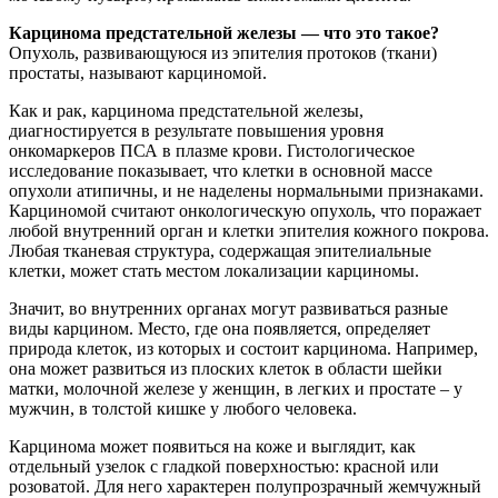
Карцинома предстательной железы — что это такое?
Опухоль, развивающуюся из эпителия протоков (ткани)
простаты, называют карциномой.
Как и рак, карцинома предстательной железы,
диагностируется в результате повышения уровня
онкомаркеров ПСА в плазме крови. Гистологическое
исследование показывает, что клетки в основной массе
опухоли атипичны, и не наделены нормальными признаками.
Карциномой считают онкологическую опухоль, что поражает
любой внутренний орган и клетки эпителия кожного покрова.
Любая тканевая структура, содержащая эпителиальные
клетки, может стать местом локализации карциномы.
Значит, во внутренних органах могут развиваться разные
виды карцином. Место, где она появляется, определяет
природа клеток, из которых и состоит карцинома. Например,
она может развиться из плоских клеток в области шейки
матки, молочной железе у женщин, в легких и простате – у
мужчин, в толстой кишке у любого человека.
Карцинома может появиться на коже и выглядит, как
отдельный узелок с гладкой поверхностью: красной или
розоватой. Для него характерен полупрозрачный жемчужный