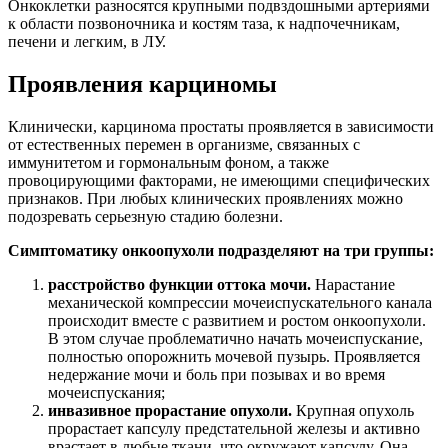
Онкоклетки разносятся крупными подвздошными артериями
к области позвоночника и костям таза, к надпочечникам,
печени и легким, в ЛУ.
Проявления карциномы
Клинически, карцинома простаты проявляется в зависимости
от естественных перемен в организме, связанных с
иммунитетом и гормональным фоном, а также
провоцирующими факторами, не имеющими специфических
признаков. При любых клинических проявлениях можно
подозревать серьезную стадию болезни.
Симптоматику онкоопухоли подразделяют на три группы:
расстройство функции оттока мочи.
Нарастание
механической компрессии мочеиспускательного канала
происходит вместе с развитием и ростом онкоопухоли.
В этом случае проблематично начать мочеиспускание,
полностью опорожнить мочевой пузырь. Проявляется
недержание мочи и боль при позывах и во время
мочеиспускания;
инвазивное прорастание опухоли.
Крупная опухоль
прорастает капсулу предстательной железы и активно
врастает в любые ткани, что окружают капсулу. Она