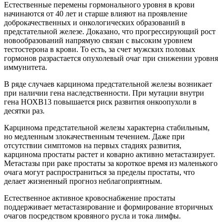
Естественные перемены гормонального уровня в крови
начинаются от 40 лет и старше влияют на проявление
доброкачественных и онкологических образований в
предстательной железе. Доказано, что прогрессирующий рост
новообразований напрямую связан с высоким уровнем
тестостерона в крови. То есть, за счет мужских половых
гормонов разрастается опухолевый очаг при снижении уровня
иммунитета.
В ряде случаев карцинома предстательной железы возникает
при наличии гена наследственности. При мутации внутри
гена НОХВ13 повышается риск развития онкоопухоли в
десятки раз.
Карцинома предстательной железы характерна стабильным,
но медленным злокачественным течением. Даже при
отсутствии симптомов на первых стадиях развития,
карцинома простаты растет и коварно активно метастазирует.
Метастазы при раке простаты за короткое время из маленького
очага могут распространиться за пределы простаты, что
делает жизненный прогноз неблагоприятным.
Естественное активное кровоснабжение простаты
поддерживает метастазирование и формирование вторичных
очагов посредством кровяного русла и тока лимфы.