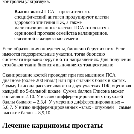
контролем ультразвука.
Важно знать!
ПСА – простатическо-
специфический антиген продуцируют клетки
здорового эпителия ПЖ, а также
малигнизированные клетки. ПСА относится к
сериновой протеазе семейства калликреинов,
связанной с жидкостью семени.
Если образования определены, биопсию берут из них. Если
имеются подозрительные участки, тогда биопсию
систематизировано берут в 6-ти направлениях. Для получения
столбиков ткани биопсия выполняется транректально.
Сканирование костей проводят при повышенном ПСА
диагнозе (более 200 нг/мл) или при сильных болях в костях.
Сумму Глисона рассчитывают на двух участках ПЖ, оценивая
каждый по 5-бальной шкале. Сумма баллов Глисона может
составлять 2-10. У высоко дифференцированных опухолей
баллы бывают – 2,3,4. У умеренно дифференцированных –
5,6,7. У низко дифференцированных «злых» опухолей – самые
высокие баллы – 8,9,10.
Лечение карциномы простаты