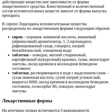
действующее вещество вне зависимости от формы
лекарственного средства. Качественный и количественный
состав вспомогательных веществ зависит от формы выпуска
препарата.
В сиропе Лоратадина вспомогательные вещества
распределены по лекарственным формам следующим образом:
сироп
– порошок лимонной кислоты, вишневый
(абрикосовый) ароматизатор, 1, 2-пропандиол,
рафинированный сахар, глицерол, натрий
бензойнокислый, очищенная вода;
таблетки
– повидон, магний стеариновый,
картофельный (кукурузный) крахмал, тальк, моногидрат
лактозы, оксид кремния в коллоидном безводном
состоянии;
таблетки
, растворяющиеся в воде с выделением газов –
сухая лимонная кислота, сухой натрий углекислый,
макрогол 6000, оксид кремния в коллоидном безводном
состоянии, полисорбат 80, повидон, моногидрат
лактозы.
Лекарственные формы
На аптечных полках встречаются 3 разновидности