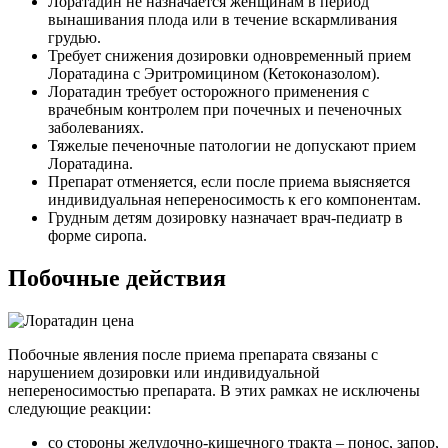
Лоратадин не назначается женщинам в период
вынашивания плода или в течение вскармливания
грудью.
Требует снижения дозировки одновременный прием
Лоратадина с Эритромицином (Кетоконазолом).
Лоратадин требует осторожного применения с
врачебным контролем при почечных и печеночных
заболеваниях.
Тяжелые печеночные патологии не допускают прием
Лоратадина.
Препарат отменяется, если после приема выясняется
индивидуальная непереносимость к его компонентам.
Грудным детям дозировку назначает врач-педиатр в
форме сиропа.
Побочные действия
Побочные явления после приема препарата связаны с
нарушением дозировки или индивидуальной
непереносимостью препарата. В этих рамках не исключены
следующие реакции:
со стороны желудочно-кишечного тракта – понос, запор,