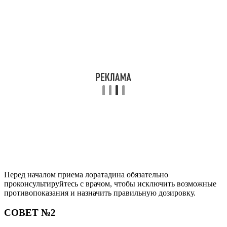
Читайте также:
Кларидол – препарат для лечения аллергии
второго поколения
Читайте также:
Венопротекторное действие это значит
Читайте также:
Кумариновые антикоагулянты что это