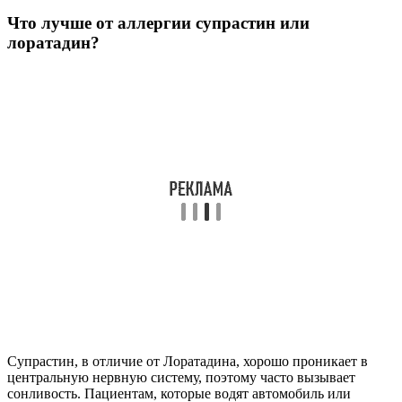
поколения
Сколько дней подряд можно пить лоратадин?
Внутрь до еды. Детям с массой тела ≥30 кг — по 1 таблетке
(10 мг) в сутки. Взрослым и детям в возрасте старше 12 лет —
по 1 таблетке (10 мг) в сутки. Курс лечения — 10–15 дней, в
отдельных случаях устанавливают индивидуально — от 1 до
28 дней.
Полезные советы
СОВЕТ №1