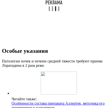
Читайте также:
Особенности состава препарата Аллертек, методика его
применения и назначение
Взаимодействие с другими
лекарственными веществами
Дозировка Лоратадина изменяется лечащим врачом, если
принимаются антибиотики, воздействующие на
грамотрицательные бактерии, поскольку эти
антибактериальные средства увеличивают концентрацию
содержащегося в кровяной плазме Лоратадина.
Отзывы про таблетки Лоратадин даны ниже.
Отзывы о Лоратадине
Анализ отзывов пациентов, принимающих Лоратадин,