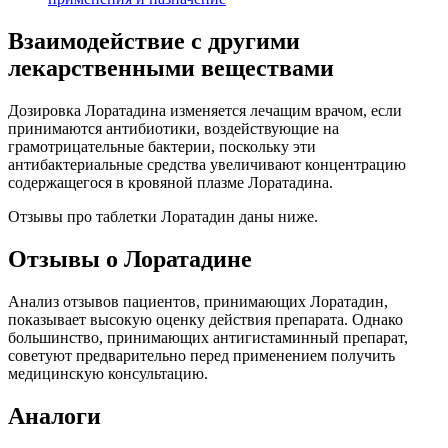
показывает высокую оценку действия препарата. Однако
большинство, принимающих антигистаминный препарат,
советуют предварительно перед применением получить
медицинскую консультацию.
Аналоги
Среди аналогов Лоратадина выделяют 2 группы препаратов-
аналогов:
Аналоги по действующему веществу. Всего 8 аналогов:
Кларитин, Эролин, Алерприв и пр.
Аналоги по физиологическому эффекту (Диазолин,
Перитол, Дезлоратадин и др.).
Здоровья вам и вашей семье!
Частые вопросы
Что снимает лоратадин?
Сезонный (поллиноз) и круглогодичный аллергический