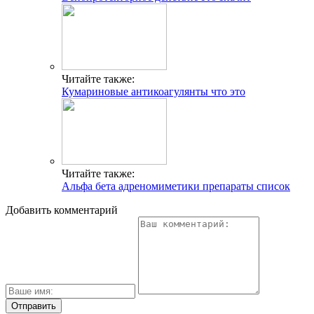
дискомфорт?
Какие анализы сдать при воспалении лимфоузлов
Раковина в крови
Операция по удалению селезенки: особенности
вмешательства
Свежие публикации
Медиастинальный или верхушечный рак легкого
Почему увеличены яичники в постменопаузе и что
происходит с яичниками при климаксе?
Рак Педжета, рак соска: симптомы и признаки, стадии и
лечение
Аспарагиназа Медак 10000 — инструкция по