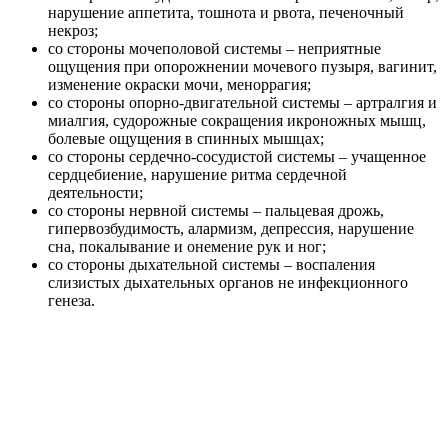
нарушение аппетита, тошнота и рвота, печеночный
некроз;
со стороны мочеполовой системы – неприятные
ощущения при опорожнении мочевого пузыря, вагинит,
изменение окраски мочи, меноррагия;
со стороны опорно-двигательной системы – артралгия и
миалгия, судорожные сокращения икроножных мышц,
болевые ощущения в спинных мышцах;
со стороны сердечно-сосудистой системы – учащенное
сердцебиение, нарушение ритма сердечной
деятельности;
со стороны нервной системы – пальцевая дрожь,
гипервозбудимость, алармизм, депрессия, нарушение
сна, покалывание и онемение рук и ног;
со стороны дыхательной системы – воспаления
слизистых дыхательных органов не инфекционного
генеза.
Особые указания
Патологии почек и печени средней тяжести требуют приема
Лоратадина в 2 раза реже.