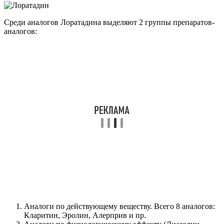
ринит и аллергический конъюнктивит – устранение
симптомов, связанных с этими заболеваниями ‒ чихания, зуда
слизистой оболочки носа, ринореи, ощущения жжения и зуда
в глазах, слезотечения, хроническая идиопатическая
крапивница.
Кому нельзя пить лоратадин?
Детский возраст до 3 лет и масса тела менее 30 кг. Период
грудного вскармливания. Пациентам с редкими
наследственными заболеваниями (нарушениями
переносимости галактозы, недостаточностью лактазы Лаппа
или мальабсорбцией глюкозы‑галактозы). Тяжелые нарушения
функции печени.
Что лучше от аллергии супрастин или
лоратадин?