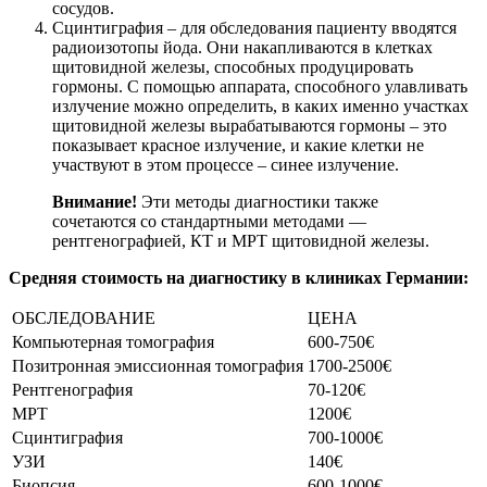
сосудов.
Сцинтиграфия – для обследования пациенту вводятся
радиоизотопы йода. Они накапливаются в клетках
щитовидной железы, способных продуцировать
гормоны. С помощью аппарата, способного улавливать
излучение можно определить, в каких именно участках
щитовидной железы вырабатываются гормоны – это
показывает красное излучение, и какие клетки не
участвуют в этом процессе – синее излучение.
Внимание!
Эти методы диагностики также
сочетаются со стандартными методами —
рентгенографией, КТ и МРТ щитовидной железы.
Средняя стоимость на диагностику в клиниках Германии:
ОБСЛЕДОВАНИЕ
ЦЕНА
Компьютерная томография
600-750€
Позитронная эмиссионная томография
1700-2500€
Рентгенография
70-120€
МРТ
1200€
Сцинтиграфия
700-1000€
УЗИ
140€
Биопсия
600-1000€