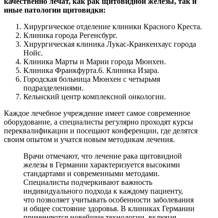
качественно лечат, как рак щитовидной железы, так и
иные патологии щитовидки:
Хирургическое отделение клиники Красного Креста.
Клиника города Регенсбург.
Хирургическая клиника Лукас-Кранкенхаус города
Нойс.
Клиника Марты и Марии города Мюнхен.
Клиника Франкфурта.6. Клиника Изара.
Городская больница Мюнхен с четырьмя
подразделениями.
Кельнский центр комплексной онкологии.
Каждое лечебное учреждение имеет самое современное
оборудование, а специалисты регулярно проходят курсы
переквалификации и посещают конференции, где делятся
своим опытом и учатся новым методикам лечения.
Врачи отмечают, что лечение рака щитовидной
железы в Германии характеризуется высокими
стандартами и современными методами.
Специалисты подчеркивают важность
индивидуального подхода к каждому пациенту,
что позволяет учитывать особенности заболевания
и общее состояние здоровья. В клиниках Германии
применяются новейшие технологии, включая