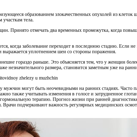
изующееся образованием злокачественных опухолей из клеток щ
м участкам тела.
нщин. Принято отмечать два временных промежутка, когда повыш
я, когда заболевание переходит в последнюю стадию. Если не 
. и выражается уплотнением шеи со стороны поражения.
внешне гораздо раньше. Это объясняется тем, что у женщин боле
е незначительного размера, становится заметным уже на ранни
у мужчин могут быть неочевидными на ранних стадиях. Часто 
Важно также учитывать изменения в голосе и затрудненное глота
 гормональную терапию. Прогноз жизни при ранней диагностик
. Врачи подчеркивают важность регулярных медицинских осмот