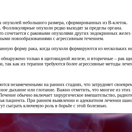
 опухолей небольшого размера, сформированных из В-клеток.
 Фолликулярные опухоли редко выходят за пределы органа.
то сочетается с раковыми опухолями других эндокринных желе
ными новообразованиями с агрессивным течением.
нную форму рака, когда опухоли формируются из нескольких не
 обнаружено только в щитовидной железе, и вторичные – рак щ
, так как их терапии требуются более агрессивные методы лече
ются незамеченными на ранних стадиях, что затрудняет своевр
нное дыхание или глотание. Важно отметить, что многие из этих
. Лечение обычно включает хирургическое вмешательство, ради
овья пациента. При раннем выявлении и адекватном лечении шан
т сыграть ключевую роль в борьбе с этой болезнью.