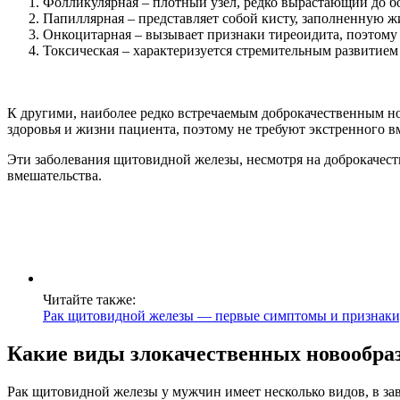
Фолликулярная – плотный узел, редко вырастающий до б
Папиллярная – представляет собой кисту, заполненную 
Онкоцитарная – вызывает признаки тиреоидита, поэтому 
Токсическая – характеризуется стремительным развитие
К другими, наиболее редко встречаемым доброкачественным н
здоровья и жизни пациента, поэтому не требуют экстренного в
Эти заболевания щитовидной железы, несмотря на доброкачест
вмешательства.
Читайте также:
Рак щитовидной железы — первые симптомы и признаки, 
Какие виды злокачественных новообра
Рак щитовидной железы у мужчин имеет несколько видов, в зав