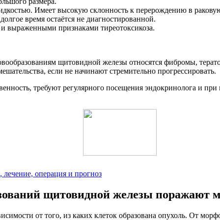
ольшого размера.
жидкостью. Имеет высокую склонность к перерождению в раковую
долгое время остаётся не диагностированной.
м и выраженными признаками тиреотоксикоза.
овообразованиям щитовидной железы относятся фибромы, терат
мешательства, если не начинают стремительно прогрессировать.
венность, требуют регулярного посещения эндокринолога и при
лечение, операция и прогноз
зований щитовидной железы поражают м
исимости от того, из каких клеток образована опухоль. От мор