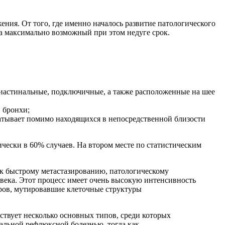
ния. От того, где именно началось развитие патологического
на максимально возможный при этом недуге срок.
едиастинальные, подключичные, а также расположенные на шее
 бронхи;
ватывает помимо находящихся в непосредственной близости
ически в 60% случаев. На втором месте по статистическим
к быстрому метастазированию, патологическому
века. Этот процесс имеет очень высокую интенсивность
яров, мутировавшие клеточные структуры
ствует несколько основных типов, среди которых
альной рефлюксной болезнью, тогда как