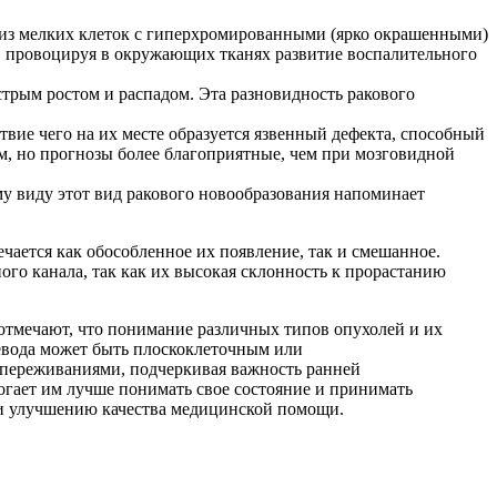
 из мелких клеток с гиперхромированными (ярко окрашенными)
я, провоцируя в окружающих тканях развитие воспалительного
трым ростом и распадом. Эта разновидность ракового
твие чего на их месте образуется язвенный дефекта, способный
м, но прогнозы более благоприятные, чем при мозговидной
у виду этот вид ракового новообразования напоминает
ается как обособленное их появление, так и смешанное.
го канала, так как их высокая склонность к прорастанию
тмечают, что понимание различных типов опухолей и их
щевода может быть плоскоклеточным или
и переживаниями, подчеркивая важность ранней
огает им лучше понимать свое состояние и принимать
 и улучшению качества медицинской помощи.