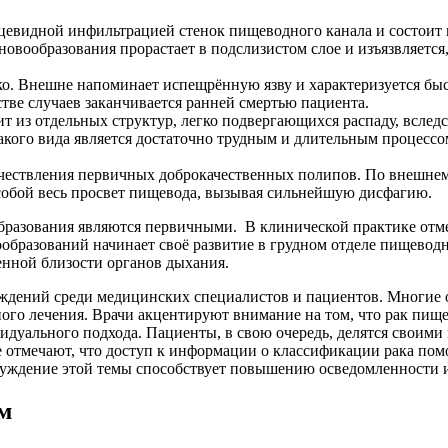
цевидной инфильтрацией стенок пищеводного канала и состоит
новообразования прорастает в подслизистом слое и изъязвляетс
ко. Внешне напоминает испещрённую язву и характеризуется быс
тве случаев заканчивается ранней смертью пациента.
 из отдельных структур, легко подвергающихся распаду, вследс
кого вида является достаточно трудным и длительным процессо
чествления первичных доброкачественных полипов. По внешнем
 собой весь просвет пищевода, вызывая сильнейшую дисфагию.
разования являются первичными. В клинической практике отмеч
бразований начинает своё развитие в грудном отделе пищеводно
енной близости органов дыхания.
ждений среди медицинских специалистов и пациентов. Многие о
ного лечения. Врачи акцентируют внимание на том, что рак пи
идуального подхода. Пациенты, в свою очередь, делятся своим
 отмечают, что доступ к информации о классификации рака пом
бсуждение этой темы способствует повышению осведомленности
м