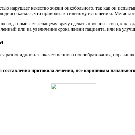
тью нарушает качество жизни онкобольного, так как он испытыв
одного канала, что приводит к сильному истощению. Метастази
щевода помогает лечащему врачу сделать прогнозы того, как в д
вленный или на увеличение срока жизни пациента, или на улучше
м
тся разновидность злокачественного новообразования, поразив
ы составления протокола лечения, все карциномы начально