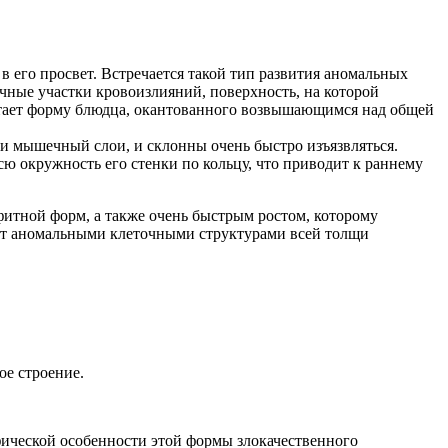
в его просвет. Встречается такой тип развития аномальных
чные участки кровоизлияний, поверхность, на которой
ретает форму блюдца, окантованного возвышающимся над общей
и мышечный слои, и склонны очень быстро изъязвляться.
ю окружность его стенки по кольцу, что приводит к раннему
итной форм, а также очень быстрым ростом, которому
ват аномальными клеточными структурами всей толщи
ое строение.
фической особенности этой формы злокачественного