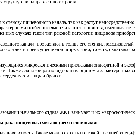
 структур по направлению их роста.
к стенозу пищеводного канала, так как растут непосредственно 
арактерными особенностями считаются зернистая, имеющая точе
пущенных случаях такой тип раковой патологии пищевода приоб
водного канала, прорастают в толщу его стенки, подслизистый 
го органа и преимущественно циркулярно, то есть, охватывая вс
ризующийся микроскопическими признаками эндофитной и экзоф
чки. Также для такой разновидности карциномы характерен зах
 в сердечную мышцу и бронхи.
азований начального отдела ЖКТ занимает и их макроскопическ
мы рака пищевода, считающиеся основными:
ая поверхность. Также можно сказать и о такой внешней специ