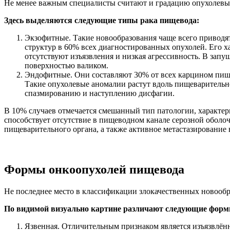
Не менее важным специалисты считают и градацию опухолевых
Здесь выделяются следующие типы рака пищевода:
Экзофитные. Такие новообразования чаще всего приводят 
структур в 60% всех диагностированных опухолей. Его х
отсутствуют изъязвления и низкая агрессивность. В за
поверхностью валиком.
Эндофитные. Они составляют 30% от всех карцином пище
Такие опухолевые аномалии растут вдоль пищеварительно
спазмированию и наступлению дисфагии.
В 10% случаев отмечается смешанный тип патологии, характе
способствует отсутствие в пищеводном канале серозной оболо
пищеварительного органа, а также активное метастазирование
Формы онкоопухолей пищевода
Не последнее место в классификации злокачественных новообр
По видимой визуально картине различают следующие фор
Язвенная. Отличительным признаком является изъязвлённ