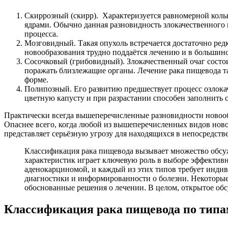
Скиррозный (скирр). Характеризуется равномерной коль
ядрами. Обычно данная разновидность злокачественного 
процесса.
Мозговидный. Такая опухоль встречается достаточно ред
новообразования трудно поддаётся лечению и в большинс
Сосочковый (грибовидный). Злокачественный очаг состоит
поражать близлежащие органы. Лечение рака пищевода та
форме.
Полипозный. Его развитию предшествует процесс озлока
цветную капусту и при разрастании способен заполнить
Практически всегда вышеперечисленные разновидности новооб
Опаснее всего, когда любой из вышеперечисленных видов новоо
представляет серьёзную угрозу для находящихся в непосредств
Классификация рака пищевода вызывает множество обсу
характеристик играет ключевую роль в выборе эффектив
аденокарциномой, и каждый из этих типов требует индив
диагностики и информированности о болезни. Некоторые
обоснованные решения о лечении. В целом, открытое о
Классификация рака пищевода по типа