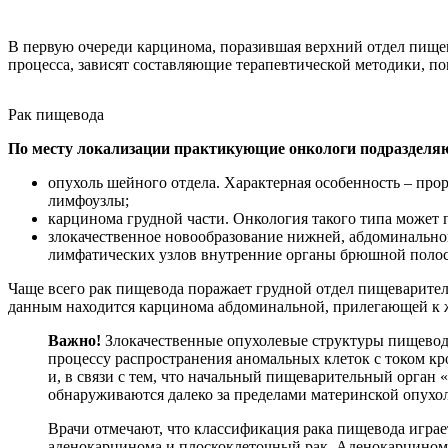
В первую очереди карцинома, поразившая верхний отдел пищева
процесса, зависят составляющие терапевтической методики, п
Рак пищевода
По месту локализации практикующие онкологи подразделя
опухоль шейного отдела. Характерная особенность – про
лимфоузлы;
карцинома грудной части. Онкология такого типа может
злокачественное новообразование нижней, абдоминально
лимфатических узлов внутренние органы брюшной полос
Чаще всего рак пищевода поражает грудной отдел пищеваритель
данным находится карцинома абдоминальной, прилегающей к же
Важно!
Злокачественные опухолевые структуры пищеводн
процессу распространения аномальных клеток с током кр
и, в связи с тем, что начальный пищеварительный орга
обнаруживаются далеко за пределами материнской опухо
Врачи отмечают, что классификация рака пищевода играе
аденокарцинома и плоскоклеточный рак. Аденокарцинома