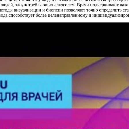
людей, злоупотребляющих алкоголем. Врачи подчеркивают важно
етоды визуализации и биопсии позволяют точно определить ст
ода способствует более целенаправленному и индивидуализиро