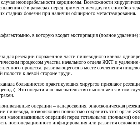
в случае неоперабельности карциномы. Возможности хирургичес
еньшения её в размерах перед применением других способов тер
их стадиях болезни при наличии обширного метастазирования.
фагэктомию, в которую входят экстирпация (полное удаление) 
за для резекции поражённой части пищеводного канала одновр
ическим процессом участка начального отдела ЖКТ и удаление 
твенного процесса, развивающегося в месте сочленения пищево
 полости к левой стороне груди.
о канала большинство практикующих хирургов признают резекц
вода). Это оперативное вмешательство выполняется в том случа
трахеи.
лоинвазивные операции – лапароскопия, эндоскопическая резек
кции пищевода, позволяющей полностью сохранить этот орган ЖК
ами малоинвазивных операций перед тотальными (полными) опе
ность постоперационного инфицирования или развития осложнен