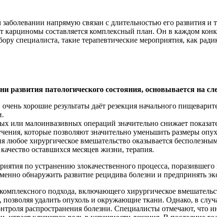
заболевании напрямую связан с длительностью его развития и 
т карциномы составляется комплексный план. Он в каждом конк
ыбору специалиста, такие терапевтические мероприятия, как рад
ени развития патологического состояния, основывается на с
ни очень хорошие результаты даёт резекция начального пищевари
и.
ьных или малоинвазивных операций значительно снижает показат
чения, которые позволяют значительно уменьшить размеры опух
я любое хирургическое вмешательство оказывается бесполезным,
чество оставшихся месяцев жизни, терапия.
риятия по устранению злокачественного процесса, поразившего 
еменно обнаружить развитие рецидива болезни и предпринять э
т комплексного подхода, включающего хирургическое вмешатель
позволяя удалить опухоль и окружающие ткани. Однако, в случая
онтроля распространения болезни. Специалисты отмечают, что 