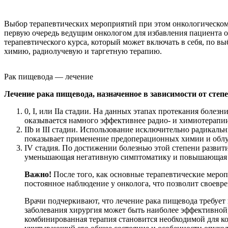
Выбор терапевтических мероприятий при этом онкологическом 
первую очередь ведущим онкологом для избавления пациента о
терапевтического курса, который может включать в себя, по в
химию, радиолучевую и таргетную терапию.
Рак пищевода — лечение
Лечение рака пищевода, назначенное в зависимости от степ
0, I, или IIa стадии. На данных этапах протекания болез
оказывается намного эффективнее радио- и химиотерапи
IIb и III стадии. Использование исключительно радикал
показывает применение предоперационных химии и облу
IV стадия. По достижении болезнью этой степени развити
уменьшающая негативную симптоматику и повышающая ка
Важно!
После того, как основные терапевтические мероп
постоянное наблюдение у онколога, что позволит своевр
Врачи подчеркивают, что лечение рака пищевода требуе
заболевания хирургия может быть наиболее эффективной, 
комбинированная терапия становится необходимой для к