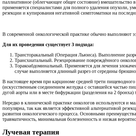
паллиативное (облегчающее общее состояние) вмешательство 
применяется специалистами для полного удаления опухоли, ум
резекции и купирования негативной симптоматики на последн
В современной онкологической практике обычно выполняют эзо
Для их проведения существует 3 подхода:
Трансторакальный (Операция Льюиса). Выполнение разре
Трансхиатальный. Резецирование повреждённого онколог
Торакоабдоминальный. Применяется для лечения злокачес
случае выполняется длинный разрез от середины брюшной
В настоящее время при карциноме средней трети пищеводног
(искусственным соединением желудка с оставшейся частью пище
дугой аорты или в месте бифуркации (разделения на 2 бронха) 
Нередко в клинической практике онкологов используются и ма
популярна, так как является эффективной альтернативой резе
развития онкологического процесса. Основными преимуществ
травматичность, минимальная болезненность и низкая вероят
Лучевая терапия