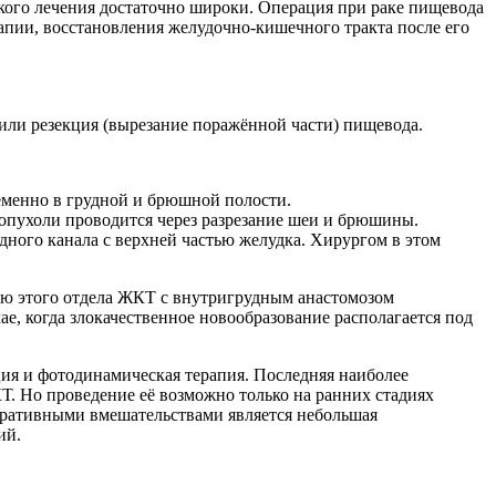
кого лечения достаточно широки. Операция при раке пищевода
апии, восстановления желудочно-кишечного тракта после его
или резекция (вырезание поражённой части) пищевода.
еменно в грудной и брюшной полости.
опухоли проводится через разрезание шеи и брюшины.
дного канала с верхней частью желудка. Хирургом в этом
ию этого отдела ЖКТ с внутригрудным анастомозом
е, когда злокачественное новообразование располагается под
ция и фотодинамическая терапия. Последняя наиболее
Т. Но проведение её возможно только на ранних стадиях
ративными вмешательствами является небольшая
ий.