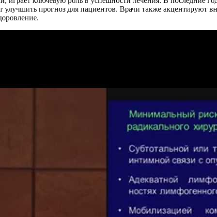
, играет ключевую роль в успешности лечения. В последние го
 улучшить прогноз для пациентов. Врачи также акцентируют в
доровление.