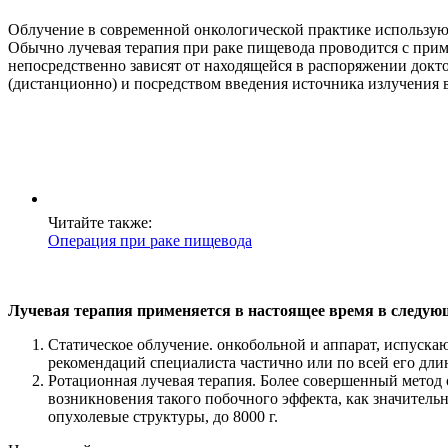
Облучение в современной онкологической практике использую
Обычно лучевая терапия при раке пищевода проводится с при
непосредственно зависят от находящейся в распоряжении докто
(дистанционно) и посредством введения источника излучения в
Читайте также:
Операция при раке пищевода
Лучевая терапия применяется в настоящее время в следую
Статическое облучение. онкобольной и аппарат, испуска
рекомендаций специалиста частично или по всей его длин
Ротационная лучевая терапия. Более совершенный метод
возникновения такого побочного эффекта, как значител
опухолевые структуры, до 8000 г.