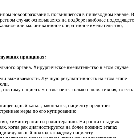
типом новообразования, появившегося в пищеводном канале. В
ретном случае основывается на подборе наиболее подходящего
икальное или малоинвазивное оперативное вмешательство,
ледующих принципах:
тельного органа. Хирургическое вмешательство в этом случае
ели выживаемости. Лучшую результативность на этом этапе
оли.
 поэтому пациентам назначается только паллиативная, то есть
пищеводный канал, закончатся, пациенту предстоит
кстренные меры по его купированию.
ство, химиотерапию и радиотерапию. На ранних стадиях
х, когда рак диагностируется на более поздних этапах,
индивидуальный подход к каждому пациенту,