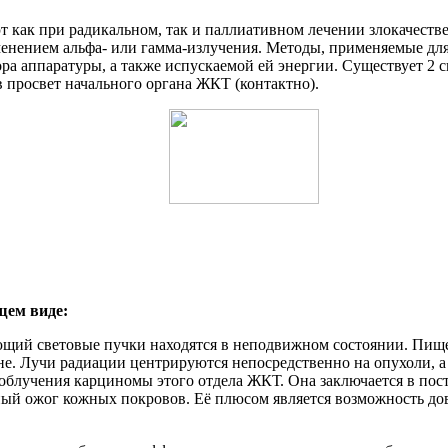
т как при радикальном, так и паллиативном лечении злокачест
менением альфа- или гамма-излучения. Методы, применяемые дл
ра аппаратуры, а также испускаемой ей энергии. Существует 2 
 просвет начального органа ЖКТ (контактно).
щем виде:
ющий световые пучки находятся в неподвижном состоянии. Пище
е. Лучи радиации центрируются непосредственно на опухоли, а и
 облучения карциномы этого отдела ЖКТ. Она заключается в по
ьный ожог кожных покровов. Её плюсом является возможность д