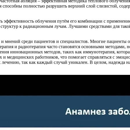
частотная абляция – эффективная методика теплового облучения
я способны полностью разрушить верхний слой слизистой, содер
ь эффективность облучения путём его комбинации с применение
 структур к радиационным лучам. Лучшими средствами для так
и мнений среди пациентов и специалистов. Многие пациенты от
рапия и радиотерапия часто становятся основными методами, н
ия инновационных методов, таких как иммунотерапия, которая
х и медицинских работников, что помогает справляться с эмоц
 лечению, так как каждый случай уникален. В целом, надежда н