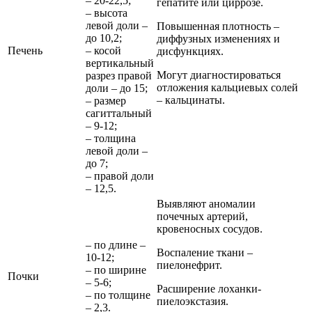
– 20-22,5;
гепатите или циррозе.
– высота
левой доли –
Повышенная плотность –
до 10,2;
диффузных изменениях и
Печень
– косой
дисфункциях.
вертикальный
Могут диагностироваться
разрез правой
отложения кальциевых солей
доли – до 15;
– кальцинаты.
– размер
сагиттальный
– 9-12;
– толщина
левой доли –
до 7;
– правой доли
– 12,5.
Выявляют аномалии
почечных артерий,
кровеносных сосудов.
– по длине –
Воспаление ткани –
10-12;
пиелонефрит.
– по ширине
Почки
– 5-6;
Расширение лоханки-
– по толщине
пиелоэкстазия.
– 2,3.