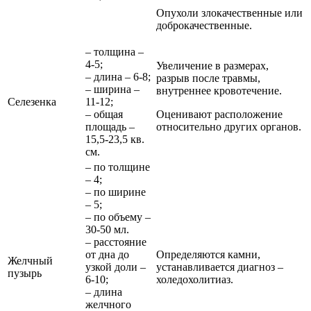
Опухоли злокачественные или
доброкачественные.
– толщина –
4-5;
Увеличение в размерах,
– длина – 6-8;
разрыв после травмы,
– ширина –
внутреннее кровотечение.
Селезенка
11-12;
– общая
Оценивают расположение
площадь –
относительно других органов.
15,5-23,5 кв.
см.
– по толщине
– 4;
– по ширине
– 5;
– по объему –
30-50 мл.
– расстояние
от дна до
Определяются камни,
Желчный
узкой доли –
устанавливается диагноз –
пузырь
6-10;
холедохолитиаз.
– длина
желчного