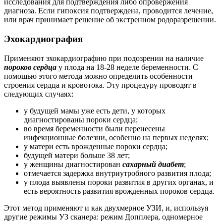
исследования для подтверждения либо опровержения
диагноза. Если гипоксия подтверждена, проводится лечение,
или врач принимает решение об экстренном родоразрешении.
Эхокардиография
Применяют эхокардиографию при подозрении на наличие
пороков сердца
у плода на 18-28 неделе беременности. С
помощью этого метода можно определить особенности
строения сердца и кровотока. Эту процедуру проводят в
следующих случаях:
у будущей мамы уже есть дети, у которых
диагностированы пороки сердца;
во время беременности были перенесены
инфекционные болезни, особенно на первых неделях;
у матери есть врожденные пороки сердца;
будущей матери больше 38 лет;
у женщины диагностирован
сахарный диабет
;
отмечается задержка внутриутробного развития плода;
у плода выявлены пороки развития в других органах, и
есть вероятность развития врожденных пороков сердца.
Этот метод применяют и как двухмерное УЗИ, и, используя
другие режимы УЗ сканера: режим Допплера, одномерное