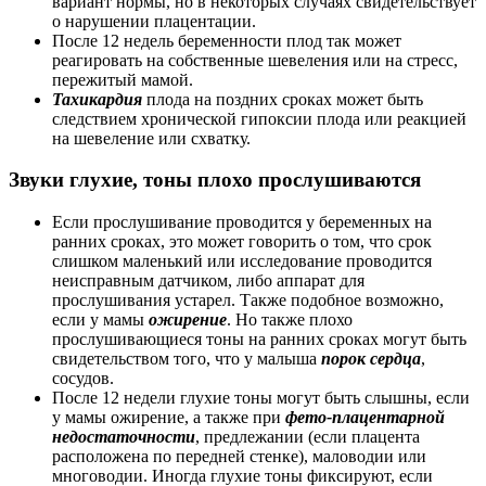
вариант нормы, но в некоторых случаях свидетельствует
о нарушении плацентации.
После 12 недель беременности плод так может
реагировать на собственные шевеления или на стресс,
пережитый мамой.
Тахикардия
плода на поздних сроках может быть
следствием хронической гипоксии плода или реакцией
на шевеление или схватку.
Звуки глухие, тоны плохо прослушиваются
Если прослушивание проводится у беременных на
ранних сроках, это может говорить о том, что срок
слишком маленький или исследование проводится
неисправным датчиком, либо аппарат для
прослушивания устарел. Также подобное возможно,
если у мамы
ожирение
. Но также плохо
прослушивающиеся тоны на ранних сроках могут быть
свидетельством того, что у малыша
порок сердца
,
сосудов.
После 12 недели глухие тоны могут быть слышны, если
у мамы ожирение, а также при
фето-плацентарной
недостаточности
, предлежании (если плацента
расположена по передней стенке), маловодии или
многоводии. Иногда глухие тоны фиксируют, если