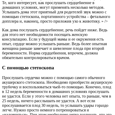
Те, кого интересует, как прослушать сердцебиение в
домашних условиях, могут применять несколько методов.
Услышать дома этот приятный для родителей звук можно с
помощью стетоскопа, портативного устройства – фетального
допплера и, наконец, просто приложив ухо к животику. » />
Как дома послушать сердцебиение, речь пойдет ниже. Ведь
для этого нет необходимости посещать женскую
консультацию. Если у будущей мамы и ее окружения есть
опыт, сердце можно услышать раньше. Ведь более опытная
женщина раньше замечает и шевеление плода при второй
беременности. Норма сердцебиения, впрочем, должна
обязательно контролироваться врачом.
С помощью стетоскопа
Прослушать сердечко можно с помощью самого обычного
акушерского стетоскопа. Необходимо приобрести акушерскую
трубочку и воспользоваться чьей-то помощью. Конечно, плод
в 12 недель беременности в домашних условиях прослушать
не удастся. Если у этого человека нет опыта, то раньше, чем в
25 недель, ничего расслышать не удастся. А вот если
прослушивается плод 30 недель, то услышать удары гораздо
легче. Нужно просто немного потренироваться и
«наловчиться». При этом необходимо четко различать, что это