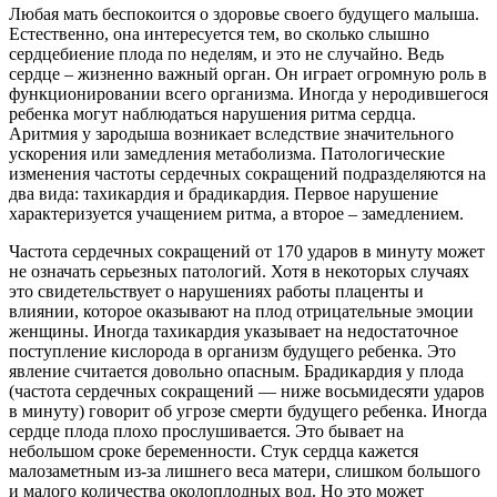
Любая мать беспокоится о здоровье своего будущего малыша.
Естественно, она интересуется тем, во сколько слышно
сердцебиение плода по неделям, и это не случайно. Ведь
сердце – жизненно важный орган. Он играет огромную роль в
функционировании всего организма. Иногда у неродившегося
ребенка могут наблюдаться нарушения ритма сердца.
Аритмия у зародыша возникает вследствие значительного
ускорения или замедления метаболизма. Патологические
изменения частоты сердечных сокращений подразделяются на
два вида: тахикардия и брадикардия. Первое нарушение
характеризуется учащением ритма, а второе – замедлением.
Частота сердечных сокращений от 170 ударов в минуту может
не означать серьезных патологий. Хотя в некоторых случаях
это свидетельствует о нарушениях работы плаценты и
влиянии, которое оказывают на плод отрицательные эмоции
женщины. Иногда тахикардия указывает на недостаточное
поступление кислорода в организм будущего ребенка. Это
явление считается довольно опасным. Брадикардия у плода
(частота сердечных сокращений — ниже восьмидесяти ударов
в минуту) говорит об угрозе смерти будущего ребенка. Иногда
сердце плода плохо прослушивается. Это бывает на
небольшом сроке беременности. Стук сердца кажется
малозаметным из-за лишнего веса матери, слишком большого
и малого количества околоплодных вод. Но это может