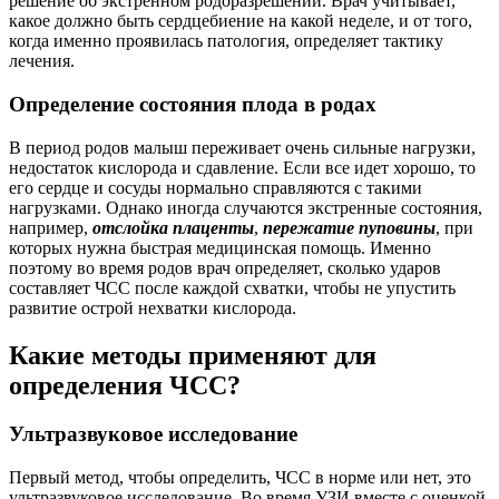
решение об экстренном родоразрешении. Врач учитывает,
какое должно быть сердцебиение на какой неделе, и от того,
когда именно проявилась патология, определяет тактику
лечения.
Определение состояния плода в родах
В период родов малыш переживает очень сильные нагрузки,
недостаток кислорода и сдавление. Если все идет хорошо, то
его сердце и сосуды нормально справляются с такими
нагрузками. Однако иногда случаются экстренные состояния,
например,
отслойка плаценты
,
пережатие пуповины
, при
которых нужна быстрая медицинская помощь. Именно
поэтому во время родов врач определяет, сколько ударов
составляет ЧСС после каждой схватки, чтобы не упустить
развитие острой нехватки кислорода.
Какие методы применяют для
определения ЧСС?
Ультразвуковое исследование
Первый метод, чтобы определить, ЧСС в норме или нет, это
ультразвуковое исследование. Во время УЗИ вместе с оценкой