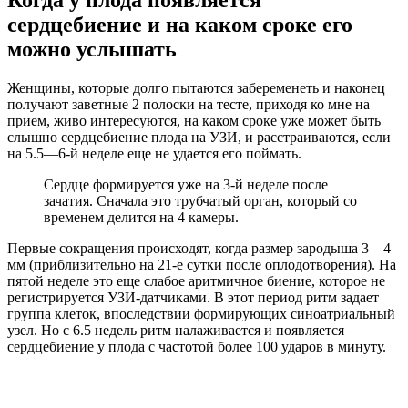
Когда у плода появляется
сердцебиение и на каком сроке его
можно услышать
Женщины, которые долго пытаются забеременеть и наконец
получают заветные 2 полоски на тесте, приходя ко мне на
прием, живо интересуются, на каком сроке уже может быть
слышно сердцебиение плода на УЗИ, и расстраиваются, если
на 5.5—6-й неделе еще не удается его поймать.
Сердце формируется уже на 3-й неделе после
зачатия. Сначала это трубчатый орган, который со
временем делится на 4 камеры.
Первые сокращения происходят, когда размер зародыша 3—4
мм (приблизительно на 21-е сутки после оплодотворения). На
пятой неделе это еще слабое аритмичное биение, которое не
регистрируется УЗИ-датчиками. В этот период ритм задает
группа клеток, впоследствии формирующих синоатриальный
узел. Но с 6.5 недель ритм налаживается и появляется
сердцебиение у плода с частотой более 100 ударов в минуту.