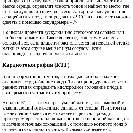
прибора. Он выслушает, с какой приблизительно частотой
бьется сердце, определит ясность тонов и найдет то место, где
они выслушиваются лучше всего. Алгоритм выслушивания
сердцебиения плода и определения ЧСС несложен: это можно
сделать с помощью секундомера.» />
Но иногда провести аускультацию стетоскопом сложно или
вообще невозможно. Такое вероятно, если у мамы очень
большой вес, если плацента располагается на передней стенке
матки (в этом случае мешает шум сосудов), если
околоплодных вод очень мало или много.
Кардиотокография (КТГ)
Это информативный метод, с помощью которого можно
оценивать сердцебиение плода. Такая процедура позволяет на
ранних этапах определить кислородное голодание плода и
своевременно устранить эту проблему.
Аппарат КТГ — это ультразвуковой датчик, посылающий и
улавливающий отраженные сигналы от сердца. При этом на
пленку записываются все изменения ритма. Проводя
процедуру, врач устанавливает не только основной датчик, но
и датчик маточных сокращений, с помощью которого можно
определить активность матки. В самых современных