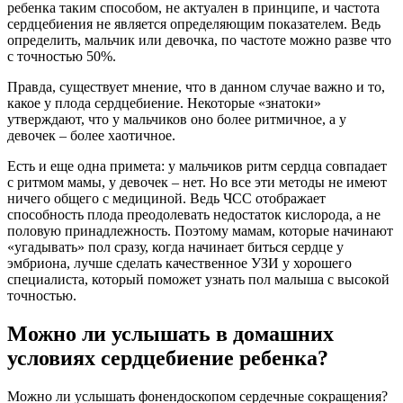
ребенка таким способом, не актуален в принципе, и частота
сердцебиения не является определяющим показателем. Ведь
определить, мальчик или девочка, по частоте можно разве что
с точностью 50%.
Правда, существует мнение, что в данном случае важно и то,
какое у плода сердцебиение. Некоторые «знатоки»
утверждают, что у мальчиков оно более ритмичное, а у
девочек – более хаотичное.
Есть и еще одна примета: у мальчиков ритм сердца совпадает
с ритмом мамы, у девочек – нет. Но все эти методы не имеют
ничего общего с медициной. Ведь ЧСС отображает
способность плода преодолевать недостаток кислорода, а не
половую принадлежность. Поэтому мамам, которые начинают
«угадывать» пол сразу, когда начинает биться сердце у
эмбриона, лучше сделать качественное УЗИ у хорошего
специалиста, который поможет узнать пол малыша с высокой
точностью.
Можно ли услышать в домашних
условиях сердцебиение ребенка?
Можно ли услышать фонендоскопом сердечные сокращения?