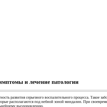
имптомы и лечение патологии
ность развития серьезного воспалительного процесса. Такое заб
оторые располагаются под небной зоной миндалин. При своевре
льнейшему выздоровлению.