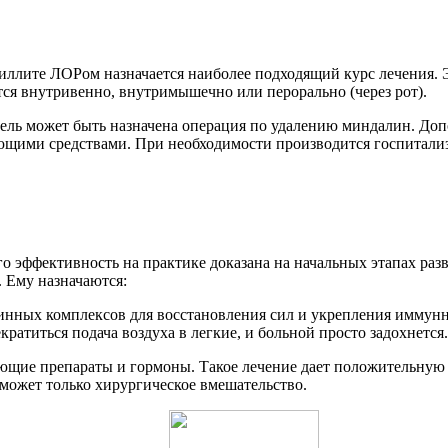
иллите ЛОРом назначается наиболее подходящий курс лечения. 
ся внутривенно, внутримышечно или перорально (через рот).
дель может быть назначена операция по удалению миндалин. До
ющими средствами. При необходимости производится госпитализ
о эффективность на практике доказана на начальных этапах раз
. Ему назначаются:
инных комплексов для восстановления сил и укрепления иммунн
кратиться подача воздуха в легкие, и больной просто задохнется.
щие препараты и гормоны. Такое лечение дает положительную д
оможет только хирургическое вмешательство.