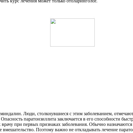
ачить курс лечения может только отоларинголог.
 миндалин. Люди, столкнувшиеся с этим заболеванием, отмечаю
Опасность паратонзиллита заключается в его способности быстр
 к врачу при первых признаках заболевания. Обычно назначаютс
е вмешательство. Поэтому важно не откладывать лечение паратон