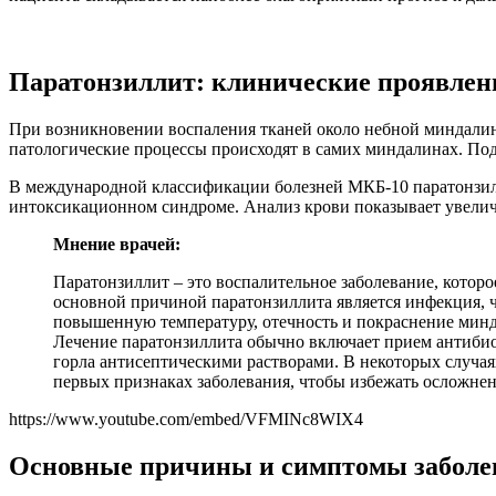
Паратонзиллит: клинические проявлен
При возникновении воспаления тканей около небной миндалины
патологические процессы происходят в самих миндалинах. Под
В международной классификации болезней МКБ-10 паратонзилл
интоксикационном синдроме. Анализ крови показывает увелич
Мнение врачей:
Паратонзиллит – это воспалительное заболевание, которо
основной причиной паратонзиллита является инфекция, ч
повышенную температуру, отечность и покраснение мин
Лечение паратонзиллита обычно включает прием антибиот
горла антисептическими растворами. В некоторых случая
первых признаках заболевания, чтобы избежать осложнен
https://www.youtube.com/embed/VFMINc8WIX4
Основные причины и симптомы заболе