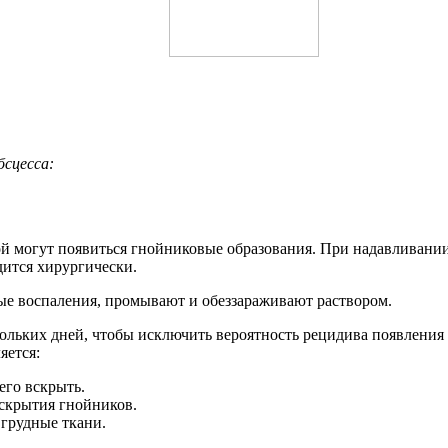
бсцесса:
ой могут появиться гнойниковые образования. При надавливании
дится хирургически.
ые воспаления, промывают и обеззараживают раствором.
ольких дней, чтобы исключить вероятность рецидива появления 
яется:
его вскрыть.
скрытия гнойников.
 грудные ткани.