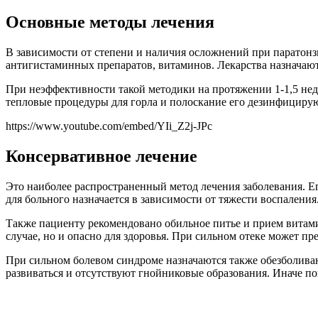
Основные методы лечения
В зависимости от степени и наличия осложнений при паратонз
антигистаминных препаратов, витаминов. Лекарства назначают
При неэффективности такой методики на протяжении 1-1,5 не
тепловые процедуры для горла и полоскание его дезинфициру
https://www.youtube.com/embed/YIi_Z2j-JPc
Консервативное лечение
Это наиболее распространенный метод лечения заболевания. Ег
для больного назначается в зависимости от тяжести воспаления
Также пациенту рекомендовано обильное питье и прием витам
случае, но и опасно для здоровья. При сильном отеке может пре
При сильном болевом синдроме назначаются также обезболиваю
развиваться и отсутствуют гнойниковые образования. Иначе п