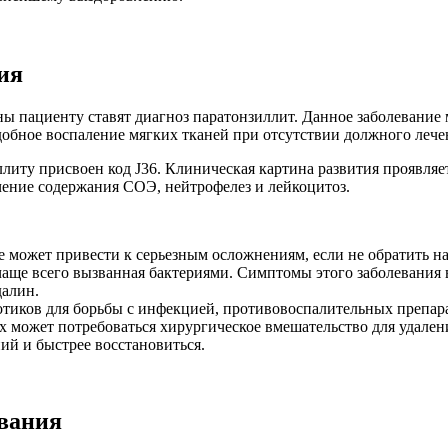
ия
 пациенту ставят диагноз паратонзиллит. Данное заболевание 
обное воспаление мягких тканей при отсутствии должного лечен
иту присвоен код J36. Клиническая картина развития проявля
ение содержания СОЭ, нейтрофелез и лейкоцитоз.
е может привести к серьезным осложнениям, если не обратить н
аще всего вызванная бактериями. Симптомы этого заболевания вк
далин.
иков для борьбы с инфекцией, противовоспалительных препарат
х может потребоваться хирургическое вмешательство для удалени
ий и быстрее восстановиться.
вания