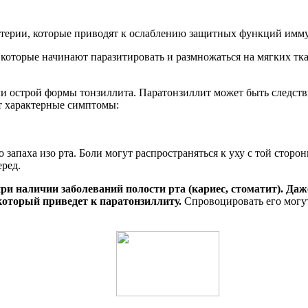
актерии, которые приводят к ослаблению защитных функций имм
 которые начинают паразитировать и размножаться на мягких тк
ли острой формы тонзиллита. Паратонзиллит может быть следст
т характерные симптомы:
апаха изо рта. Боли могут распространяться к уху с той сторон
еред.
и наличии заболеваний полости рта (кариес, стоматит). Даже
который приведет к паратонзиллиту.
Спровоцировать его могу