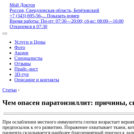
Мой Доктор
Россия, Свердловская область, Берёзовский
+7 (343) 695-56-...
Показать номер
Время работы: Пн-пт: 07:30—20:00; сб-вс: 08:00—16:00
Откроемся в 07:30
Услуги и Цены
Фото
Акции
Специалисты
Отзывы
Прайс-лист
3D-тур
Описание и контакты
Статьи
›
Чем опасен паратонзиллит: причины, с
При ослаблении местного иммунитета глотки возрастает вероят
предпосылок к его развитию. Поражение охватывает ткани, к
пациента складывается наиболее благоприятный прогноз к да