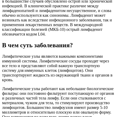
в большинстве случаев обусловлено острой или хронической
инфекцией. В клинической практике различие между
лимфаденопатией и лимфаденитом несущественное, и слова
обычно используются как синонимы. Лимфаденит может
возникать как вследствие инфекционного заболевания, так и
применения лекарственных веществ. В международной
классификации болезней (МКБ-10) острый лимфаденит
обозначается кодом L04.
В чем суть заболевания?
Лимфатические узлы являются важными компонентами
иммунной системы. Лимфатические сосуды проходят через
все тело и представляют собой важную транспортную
систему для иммунных клеток (лимфоцитов). Они
транспортируют жидкость из окружающей ткани и органов в
кровь.
Лимфатические узлы работают как небольшие биологические
фильтры: они постоянно фильтруют поступающую от органов
и различных частей тела лимфу. Если они сталкиваются с
материалом, чужим для тела, то стимулируют производство
лимфоцитов. Большинство лимфоузлов имеют размер 5-10
миллиметров и относительно плоскую или овальную форму.
Они встречаются во всем теле, почти всегда вдоль