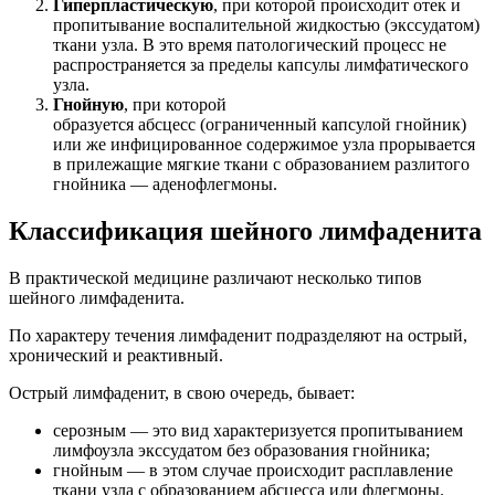
Гиперпластическую
, при которой происходит отек и
пропитывание воспалительной жидкостью (экссудатом)
ткани узла. В это время патологический процесс не
распространяется за пределы капсулы лимфатического
узла.
Гнойную
, при которой
образуется абсцесс (ограниченный капсулой гнойник)
или же инфицированное содержимое узла прорывается
в прилежащие мягкие ткани с образованием разлитого
гнойника — аденофлегмоны.
Классификация шейного лимфаденита
В практической медицине различают несколько типов
шейного лимфаденита.
По характеру течения лимфаденит подразделяют на острый,
хронический и реактивный.
Острый лимфаденит, в свою очередь, бывает:
серозным — это вид характеризуется пропитыванием
лимфоузла экссудатом без образования гнойника;
гнойным — в этом случае происходит расплавление
ткани узла с образованием абсцесса или флегмоны.