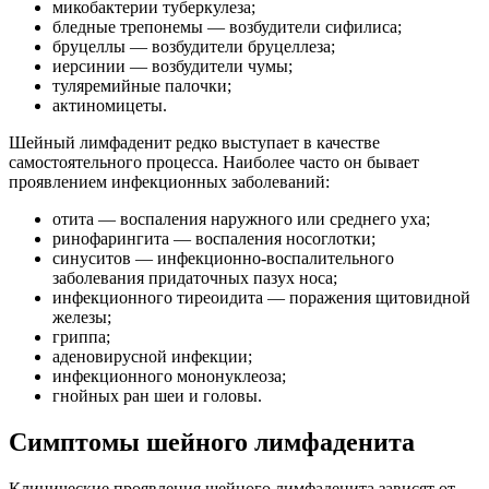
микобактерии туберкулеза;
бледные трепонемы — возбудители сифилиса;
бруцеллы — возбудители бруцеллеза;
иерсинии — возбудители чумы;
туляремийные палочки;
актиномицеты.
Шейный лимфаденит редко выступает в качестве
самостоятельного процесса. Наиболее часто он бывает
проявлением инфекционных заболеваний:
отита — воспаления наружного или среднего уха;
ринофарингита — воспаления носоглотки;
синуситов — инфекционно-воспалительного
заболевания придаточных пазух носа;
инфекционного тиреоидита — поражения щитовидной
железы;
гриппа;
аденовирусной инфекции;
инфекционного мононуклеоза;
гнойных ран шеи и головы.
Симптомы шейного лимфаденита
Клинические проявления шейного лимфаденита зависят от