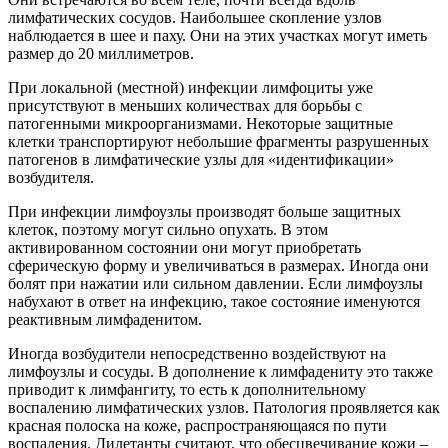
лимфатических сосудов. Наибольшее скопление узлов
наблюдается в шее и паху. Они на этих участках могут иметь
размер до 20 миллиметров.
При локальной (местной) инфекции лимфоциты уже
присутствуют в меньших количествах для борьбы с
патогенными микроорганизмами. Некоторые защитные
клетки транспортируют небольшие фрагменты разрушенных
патогенов в лимфатические узлы для «идентификации»
возбудителя.
При инфекции лимфоузлы производят больше защитных
клеток, поэтому могут сильно опухать. В этом
активированном состоянии они могут приобретать
сферическую форму и увеличиваться в размерах. Иногда они
болят при нажатии или сильном давлении. Если лимфоузлы
набухают в ответ на инфекцию, такое состояние именуются
реактивным лимфаденитом.
Иногда возбудители непосредственно воздействуют на
лимфоузлы и сосуды. В дополнение к лимфадениту это также
приводит к лимфангиту, то есть к дополнительному
воспалению лимфатических узлов. Патология проявляется как
красная полоска на коже, распространяющаяся по пути
воспаления. Дилетанты считают, что обесцвечивание кожи –