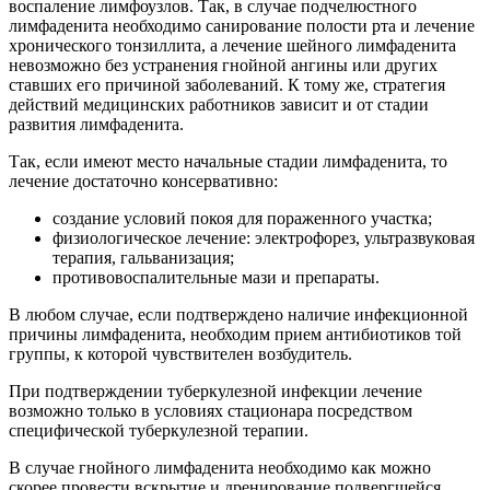
воспаление лимфоузлов. Так, в случае подчелюстного
лимфаденита необходимо санирование полости рта и лечение
хронического тонзиллита, а лечение шейного лимфаденита
невозможно без устранения гнойной ангины или других
ставших его причиной заболеваний. К тому же, стратегия
действий медицинских работников зависит и от стадии
развития лимфаденита.
Так, если имеют место начальные стадии лимфаденита, то
лечение достаточно консервативно:
создание условий покоя для пораженного участка;
физиологическое лечение: электрофорез, ультразвуковая
терапия, гальванизация;
противовоспалительные мази и препараты.
В любом случае, если подтверждено наличие инфекционной
причины лимфаденита, необходим прием антибиотиков той
группы, к которой чувствителен возбудитель.
При подтверждении туберкулезной инфекции лечение
возможно только в условиях стационара посредством
специфической туберкулезной терапии.
В случае гнойного лимфаденита необходимо как можно
скорее провести вскрытие и дренирование подвергшейся