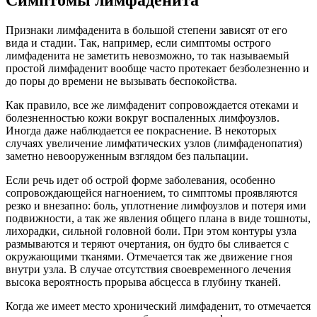
Симптомы лимфаденита
Признаки лимфаденита в большой степени зависят от его
вида и стадии. Так, например, если симптомы острого
лимфаденита не заметить невозможно, то так называемый
простой лимфаденит вообще часто протекает безболезненно и
до поры до времени не вызывать беспокойства.
Как правило, все же лимфаденит сопровождается отеками и
болезненностью кожи вокруг воспаленных лимфоузлов.
Иногда даже наблюдается ее покраснение. В некоторых
случаях увеличение лимфатических узлов (лимфаденопатия)
заметно невооруженным взглядом без пальпации.
Если речь идет об острой форме заболевания, особенно
сопровождающейся нагноением, то симптомы проявляются
резко и внезапно: боль, уплотнение лимфоузлов и потеря ими
подвижности, а так же явления общего плана в виде тошноты,
лихорадки, сильной головной боли. При этом контуры узла
размываются и теряют очертания, он будто бы сливается с
окружающими тканями. Отмечается так же движение гноя
внутри узла. В случае отсутствия своевременного лечения
высока вероятность прорыва абсцесса в глубину тканей.
Когда же имеет место хронический лимфаденит, то отмечается