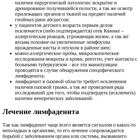
наличия хирургической патологии: вскрытие и
дренирование получившейся полости, а так же осмотр
прилежащих органов и тканей на предмет наличий
гнойных рани абсцессов;
у пациентов детского возраста первым делом
исключается (либо подтверждается) отек Квинке –
аллергическая реакция, угрожающая жизни, а так же
весьма похожие на увеличенные лимфоузлы
врожденные кисты и опухоли в районе шеи;
кожно-аллергические пробы, микроскопические
исследования мокроты и крови, рентген, учет контакта с
больными туберкулезом – все эти манипуляции
проводятся в случае обнаружения специфического
лимфаденита;
лимфаденит в паховой области требует исключения
наличия паховой грыжи, а так же проведения ряда
исследований для того, чтобы подтвердить (исключить)
наличие венерических заболеваний.
Лечение лимфаденита
Так как лимфаденит чаще всего является сигналом о каких-то
неполадках в организме, то его лечение сопровождается
борьбой с заболеванием органа или системы, вызвавшего