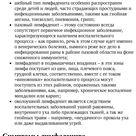
шейный тип лимфаденита особенно распространен
среди детей и людей, часто страдающих простудными и
инфекционными заболеваниями, такими как гнойная
ангина, тонзиллит, пневмония, грипп;
паховый лимфаденит – этому состоянию всегда
сопутствует первичное инфекционное заболевание,
характеризующееся наличием воспалительного
процесса – как правило, речь в этом случае идет именно
о венерических болезнях, намного реже все дело в
инфицировании раны в районе паховой области на фоне
сниженного иммунитета;
лимфаденит в подмышечных впадинах – в эти зоны
лимфа поступает из шеи, лица, плечевого пояса,
грудной клетки, соответственно, вместе с ее током
«виновники» воспалительного процесса могут
поступить из этих районов, пораженных такими
заболеваниями, как, например, хроническое воспаление
миндалин или кариес;
околоушной лимфаденит является следствием
воспалительных заболеваний ушной раковины,
внутреннего уха либо прилежащих тканей, а так же
гнойных травм – например, «неудачного» прокола уха
или даже выдавливанием угрей.