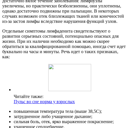
достаточно вялое течение заболевания: лимфоузлы
увеличены, но практически безболезненны, они уплотнены,
однако достаточно подвижны при пальпации. В некоторых
случаях возможен отек близлежащих тканей или конечностей
из-за застоя лимфы вследствие нарушения функций узлов.
Отдельные симптомы лимфаденита свидетельствуют о
развитии серьезных состояний, потенциально опасных для
жизни. При их наличии необходимо как можно скорее
обратиться за квалифицированной помощью, иногда счет идет
буквально на часы и минуты. Речь идет о таких признаках,
как:
Читайте также:
Пульс во сне норма у взрослых
повышенная температура тела (выше 38,5С);
затрудненное либо учащенное дыхание;
сильная боль, отек, ярко выраженное покраснение;
учащенное сердцебиение.