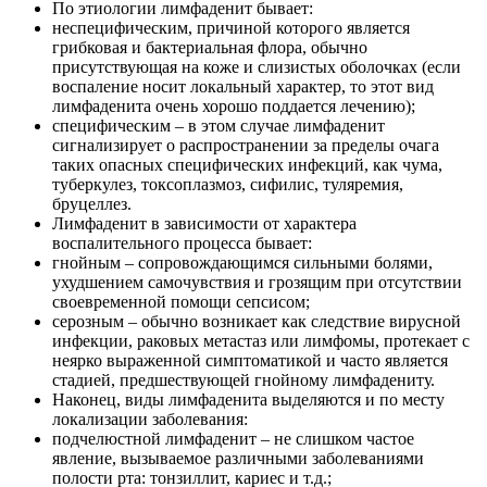
По этиологии лимфаденит бывает:
неспецифическим, причиной которого является
грибковая и бактериальная флора, обычно
присутствующая на коже и слизистых оболочках (если
воспаление носит локальный характер, то этот вид
лимфаденита очень хорошо поддается лечению);
специфическим – в этом случае лимфаденит
сигнализирует о распространении за пределы очага
таких опасных специфических инфекций, как чума,
туберкулез, токсоплазмоз, сифилис, туляремия,
бруцеллез.
Лимфаденит в зависимости от характера
воспалительного процесса бывает:
гнойным – сопровождающимся сильными болями,
ухудшением самочувствия и грозящим при отсутствии
своевременной помощи сепсисом;
серозным – обычно возникает как следствие вирусной
инфекции, раковых метастаз или лимфомы, протекает с
неярко выраженной симптоматикой и часто является
стадией, предшествующей гнойному лимфадениту.
Наконец, виды лимфаденита выделяются и по месту
локализации заболевания:
подчелюстной лимфаденит – не слишком частое
явление, вызываемое различными заболеваниями
полости рта: тонзиллит, кариес и т.д.;