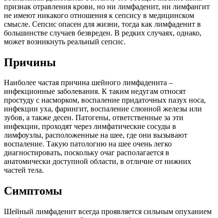
признак отравления крови, но ни лимфаденит, ни лимфангит
не имеют никакого отношения к сепсису в медицинском
смысле. Сепсис опасен для жизни, тогда как лимфаденит в
большинстве случаев безвреден. В редких случаях, однако,
может возникнуть реальный сепсис.
Причины
Наиболее частая причина шейного лимфаденита –
инфекционные заболевания. К таким недугам относят
простуду с насморком, воспаление придаточных пазух носа,
инфекции уха, фарингит, воспаление слюнной железы или
зубов, а также десен. Патогены, ответственные за эти
инфекции, проходят через лимфатические сосуды в
лимфоузлы, расположенные на шее, где они вызывают
воспаление. Такую патологию на шее очень легко
диагностировать, поскольку очаг располагается в
анатомически доступной области, в отличие от нижних
частей тела.
Симптомы
Шейный лимфаденит всегда проявляется сильным опуханием