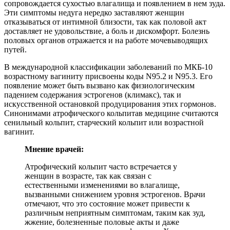
сопровождается сухостью влагалища и появлением в нем зуда.
Эти симптомы недуга нередко заставляют женщин
отказываться от интимной близости, так как половой акт
доставляет не удовольствие, а боль и дискомфорт. Болезнь
половых органов отражается и на работе мочевыводящих
путей.
В международной классификации заболеваний по МКБ-10
возрастному вагиниту присвоены коды N95.2 и N95.3. Его
появление может быть вызвано как физиологическим
падением содержания эстрогенов (климакс), так и
искусственной остановкой продуцирования этих гормонов.
Синонимами атрофического кольпитав медицине считаются
сенильный кольпит, старческий кольпит или возрастной
вагинит.
Мнение врачей:
Атрофический кольпит часто встречается у
женщин в возрасте, так как связан с
естественными изменениями во влагалище,
вызванными снижением уровня эстрогенов. Врачи
отмечают, что это состояние может привести к
различным неприятным симптомам, таким как зуд,
жжение, болезненные половые акты и даже