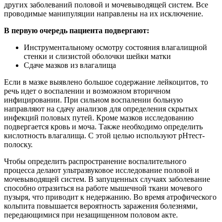
других заболеваний половой и мочевыводящей систем. Все
проводимые манипуляции направлены на их исключение.
В первую очередь пациента подвергают:
Инструментальному осмотру состояния влагалищной
стенки и слизистой оболочки шейки матки
Сдаче мазков из влагалища
Если в мазке выявлено большое содержание лейкоцитов, то
речь идет о воспалении и возможном вторичном
инфицировании. При сильном воспалении больную
направляют на сдачу анализов для определения скрытых
инфекций половых путей. Кроме мазков исследованию
подвергается кровь и моча. Также необходимо определить
кислотность влагалища. С этой целью используют pHтест-
полоску.
Чтобы определить распространение воспалительного
процесса делают ультразвуковое исследование половой и
мочевыводящей систем. В запущенных случаях заболевание
способно отразиться на работе мышечной ткани мочевого
пузыря, что приводит к недержанию. Во время атрофического
кольпита повышается вероятность заражения болезнями,
передающимися при незащищенном половом акте.