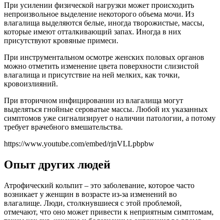
При усилении физической нагрузки может происходить
непроизвольное выделение некоторого объема мочи. Из
влагалища выделяются белые, иногда творожистые, массы,
которые имеют отталкивающий запах. Иногда в них
присутствуют кровяные примеси.
При инструментальном осмотре женских половых органов
можно отметить изменение цвета поверхности слизистой
влагалища и присутствие на ней мелких, как точки,
кровоизлияний.
При вторичном инфицировании из влагалища могут
выделяться гнойные сероватые массы. Любой их указанных
симптомов уже сигнализирует о наличии патологии, а потому
требует врачебного вмешательства.
https://www.youtube.com/embed/rjnVLLpbpbw
Опыт других людей
Атрофический кольпит – это заболевание, которое часто
возникает у женщин в возрасте из-за изменений во
влагалище. Люди, столкнувшиеся с этой проблемой,
отмечают, что оно может привести к неприятным симптомам,