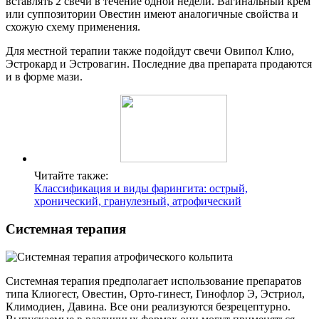
вставлять 2 свечи в течение одной недели. Вагинальный крем
или суппозитории Овестин имеют аналогичные свойства и
схожую схему применения.
Для местной терапии также подойдут свечи Овипол Клио,
Эстрокард и Эстровагин. Последние два препарата продаются
и в форме мази.
Читайте также:
Классификация и виды фарингита: острый,
хронический, гранулезный, атрофический
Системная терапия
Системная терапия предполагает использование препаратов
типа Клиогест, Овестин, Орто-гинест, Гинофлор Э, Эстриол,
Климодиен, Давина. Все они реализуются безрецептурно.