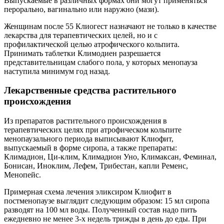
Выпускаемые в различных формах они могут применяться
перорально, вагинально или наружно (мази).
Женщинам после 55 Клиогест назначают не только в качестве
лекарства для терапевтических целей, но и с
профилактической целью атрофического кольпита.
Принимать таблетки Климодиен разрешается
представительницам слабого пола, у которых менопауза
наступила минимум год назад.
Лекарственные средства растительного
происхождения
Из препаратов растительного происхождения в
терапевтических целях при атрофическом кольпите
менопаузального периода выписывают Клиофит,
выпускаемый в форме сиропа, а также препараты:
Климадион, Ци-клим, Климадион Уно, Климаксан, Феминал,
Бонисан, Иноклим, Лефем, Трибестан, капли Ременс,
Менопейс.
Примерная схема лечения эликсиром Клиофит в
постменопаузе выглядит следующим образом: 15 мл сиропа
разводят на 100 мл воды. Полученный состав надо пить
ежедневно не менее 3-х недель трижды в день до еды. При