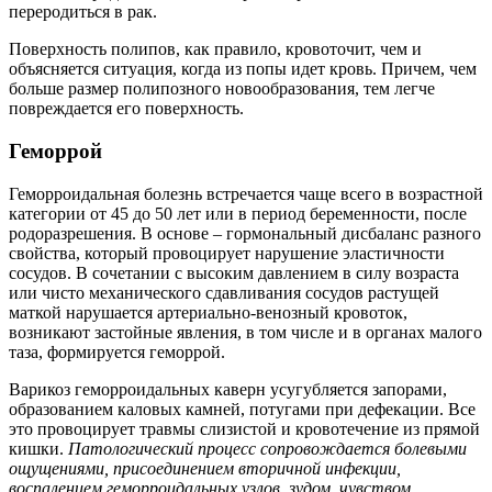
переродиться в рак.
Поверхность полипов, как правило, кровоточит, чем и
объясняется ситуация, когда из попы идет кровь. Причем, чем
больше размер полипозного новообразования, тем легче
повреждается его поверхность.
Геморрой
Геморроидальная болезнь встречается чаще всего в возрастной
категории от 45 до 50 лет или в период беременности, после
родоразрешения. В основе – гормональный дисбаланс разного
свойства, который провоцирует нарушение эластичности
сосудов. В сочетании с высоким давлением в силу возраста
или чисто механического сдавливания сосудов растущей
маткой нарушается артериально-венозный кровоток,
возникают застойные явления, в том числе и в органах малого
таза, формируется геморрой.
Варикоз геморроидальных каверн усугубляется запорами,
образованием каловых камней, потугами при дефекации. Все
это провоцирует травмы слизистой и кровотечение из прямой
кишки.
Патологический процесс сопровождается болевыми
ощущениями, присоединением вторичной инфекции,
воспалением геморроидальных узлов, зудом, чувством