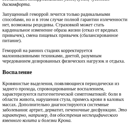
дискомфорта.
Запущенный геморрой лечится только радикальными
способами, но и в этом случае полной гарантии излеченности
нет, возможны рецидивы. Страховкой может стать
кардинальное изменение образа жизни (отказ от вредных
привычек), смена пищевых привычек (сбалансированное
питание).
Геморрой на ранних стадиях корректируется
малоинвазивными техниками, диетой, разумным
чередованием дозированных физических нагрузок и отдыха.
Воспаление
Кровянистые выделения, появляющиеся периодически из
заднего прохода, спровоцированные воспалением,
характеризуются патогенетической симптоматикой: боли в
области живота, нарушения стула, примесь крови в каловых
массах. Дополнительно диагностируются системные
заболевания: артрит, дерматит, печеночные дисфункции.
Это
характерно, например, для обострения неспецифического
язвенного колита и болезни Крона.