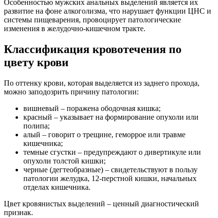
Особенностью мужских анальных выделений является их
развитие на фоне алкоголизма, что нарушает функции ЦНС и
системы пищеварения, провоцирует патологические
изменения в желудочно-кишечном тракте.
Классификация кровотечения по
цвету крови
По оттенку крови, которая выделяется из заднего прохода,
можно заподозрить причину патологии:
вишневый – поражена ободочная кишка;
красный – указывает на формирование опухоли или
полипа;
алый – говорит о трещине, геморрое или травме
кишечника;
темные сгустки – предупреждают о дивертикуле или
опухоли толстой кишки;
черные (дегтеобразные) – свидетельствуют в пользу
патологии желудка, 12-перстной кишки, начальных
отделах кишечника.
Цвет кровянистых выделений – ценный диагностический
признак.