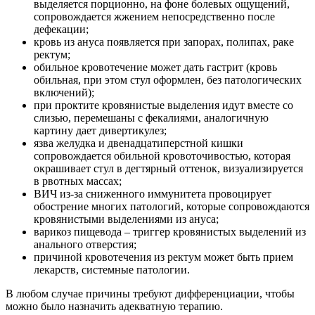
выделяется порционно, на фоне болевых ощущений,
сопровождается жжением непосредственно после
дефекации;
кровь из ануса появляется при запорах, полипах, раке
ректум;
обильное кровотечение может дать гастрит (кровь
обильная, при этом стул оформлен, без патологических
включений);
при проктите кровянистые выделения идут вместе со
слизью, перемешаны с фекалиями, аналогичную
картину дает дивертикулез;
язва желудка и двенадцатиперстной кишки
сопровождается обильной кровоточивостью, которая
окрашивает стул в дегтярный оттенок, визуализируется
в рвотных массах;
ВИЧ из-за сниженного иммунитета провоцирует
обострение многих патологий, которые сопровождаются
кровянистыми выделениями из ануса;
варикоз пищевода – триггер кровянистых выделений из
анального отверстия;
причиной кровотечения из ректум может быть прием
лекарств, системные патологии.
В любом случае причины требуют дифференциации, чтобы
можно было назначить адекватную терапию.