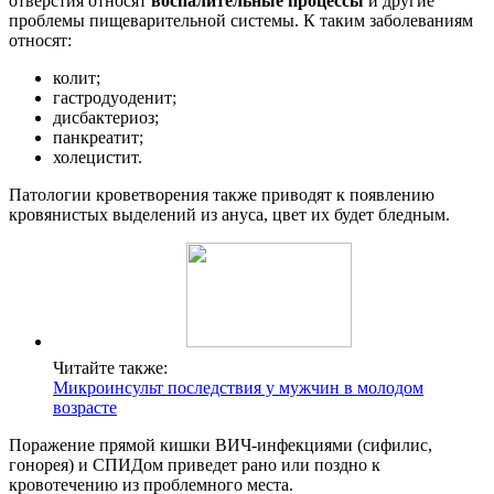
отверстия относят
воспалительные процессы
и другие
проблемы пищеварительной системы. К таким заболеваниям
относят:
колит;
гастродуоденит;
дисбактериоз;
панкреатит;
холецистит.
Патологии кроветворения также приводят к появлению
кровянистых выделений из ануса, цвет их будет бледным.
Читайте также:
Микроинсульт последствия у мужчин в молодом
возрасте
Поражение прямой кишки ВИЧ-инфекциями (сифилис,
гонорея) и СПИДом приведет рано или поздно к
кровотечению из проблемного места.