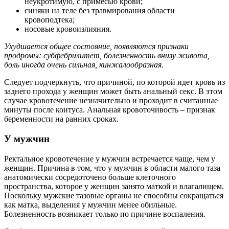
неукротимую, с примесью крови;
синяки на теле без травмирования области
кровоподтека;
носовые кровоизлияния.
Ухудшается общее состояние, появляются признаки
продромы: субфебрилитет, болезненность внизу живота,
боль иногда очень сильная, кинжалообразная.
Следует подчеркнуть, что причиной, по которой идет кровь из
заднего прохода у женщин может быть анальный секс. В этом
случае кровотечение незначительно и проходит в считанные
минуты после коитуса. Анальная кровоточивость – признак
беременности на ранних сроках.
У мужчин
Ректальное кровотечение у мужчин встречается чаще, чем у
женщин. Причина в том, что у мужчин в области малого таза
анатомически сосредоточено больше клеточного
пространства, которое у женщин занято маткой и влагалищем.
Поскольку мужские тазовые органы не способны сокращаться
как матка, выделения у мужчин менее обильные.
Болезненность возникает только по причине воспаления.