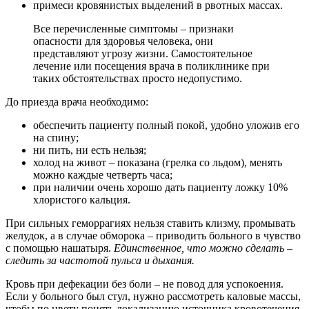
примеси кровянистых выделений в рвотных массах.
Все перечисленные симптомы – признаки
опасности для здоровья человека, они
представляют угрозу жизни. Самостоятельное
лечение или посещения врача в поликлинике при
таких обстоятельствах просто недопустимо.
До приезда врача необходимо:
обеспечить пациенту полный покой, удобно уложив его
на спину;
ни пить, ни есть нельзя;
холод на живот – показана (грелка со льдом), менять
можно каждые четверть часа;
при наличии очень хорошо дать пациенту ложку 10%
хлористого кальция.
При сильных геморрагиях нельзя ставить клизму, промывать
желудок, а в случае обморока – приводить больного в чувство
с помощью нашатыря.
Единственное, что можно сделать –
следить за частотой пульса и дыхания.
Кровь при дефекации без боли – не повод для успокоения.
Если у больного был стул, нужно рассмотреть каловые массы,
чтобы по цвету понять локализацию источника кровотечения