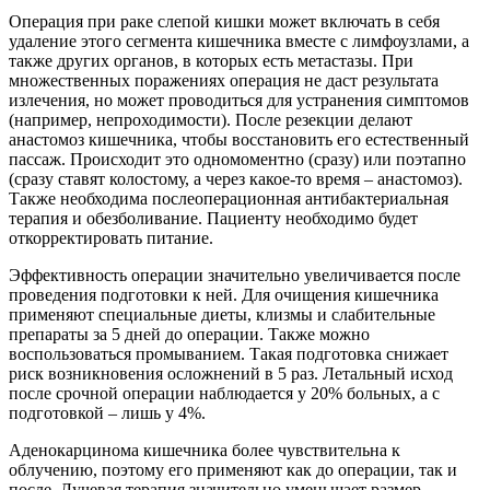
Операция при раке слепой кишки может включать в себя
удаление этого сегмента кишечника вместе с лимфоузлами, а
также других органов, в которых есть метастазы. При
множественных поражениях операция не даст результата
излечения, но может проводиться для устранения симптомов
(например, непроходимости). После резекции делают
анастомоз кишечника, чтобы восстановить его естественный
пассаж. Происходит это одномоментно (сразу) или поэтапно
(сразу ставят колостому, а через какое-то время – анастомоз).
Также необходима послеоперационная антибактериальная
терапия и обезболивание. Пациенту необходимо будет
откорректировать питание.
Эффективность операции значительно увеличивается после
проведения подготовки к ней. Для очищения кишечника
применяют специальные диеты, клизмы и слабительные
препараты за 5 дней до операции. Также можно
воспользоваться промыванием. Такая подготовка снижает
риск возникновения осложнений в 5 раз. Летальный исход
после срочной операции наблюдается у 20% больных, а с
подготовкой – лишь у 4%.
Аденокарцинома кишечника более чувствительна к
облучению, поэтому его применяют как до операции, так и
после. Лучевая терапия значительно уменьшает размер