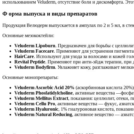
использованием Veluderm, отсутствие боли и дискомфорта. Это
Ф
орма выпуска и виды препаратов
Продукция Велюдерм выпускается в ампулах по 2 и 5 мл, в стек
Основные мезококтейли:
Veluderm Lipoburn
. Предназначен для борьбы с целлюли
Veluderm Facecare
. Применяют для устранения пигмента
HairCare
. Используют для ухода за волосами и кожей гол
Revital Peptide
. Применяют при анти-эйдж терапии, при 
Veluderm Bodyfirm
. Увлажняет кожу, разглаживает мелк
Основные монопрепараты:
Veluderm Ascorbic Acid 20%
(аскорбиновая кислота 20%
Veluderm Phosfatidylcholine
, активные вещества —фосфа
Veluderm Mellitus Extract
, показания: целлюлит, отеки, 
Veluderm Cellu Pro
, активные вещества — фукус, азиатс
Veluderm Hyaluronic
, 1% гиалуроновая кислота, показан
Veluderm Natural Reducing
, активное вещество — азиатс