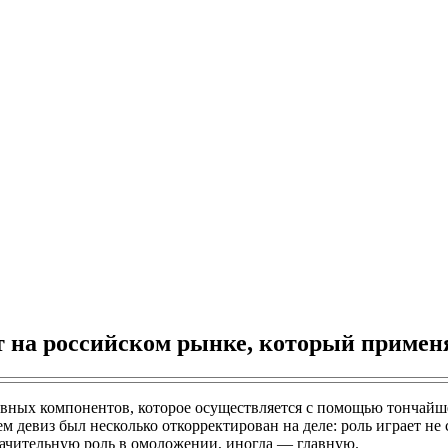
т на российском рынке, который примен
тивных компонентов, которое осуществляется с помощью тончай
м девиз был несколько откорректирован на деле: роль играет не 
начительную роль в омоложении, иногда — главную.