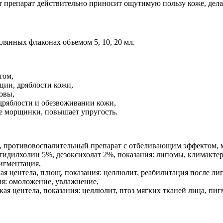
т препарат действительно приносит ощутимую пользу коже, дела
лянных флаконах объемом 5, 10, 20 мл.
том,
ции, дряблости кожи,
овы,
дряблости и обезвоживании кожи,
ие морщинки, повышает упругость.
), противовоспалительный препарат с отбеливающим эффектом,
тидилхолин 5%, дезоксихолат 2%, показания: липомы, климакте
пигментация,
кая центела, плющ, показания: целлюлит, реабилитация после ли
ия: омоложение, увлажнение,
кая центела, показания: целлюлит, птоз мягких тканей лица, пиг