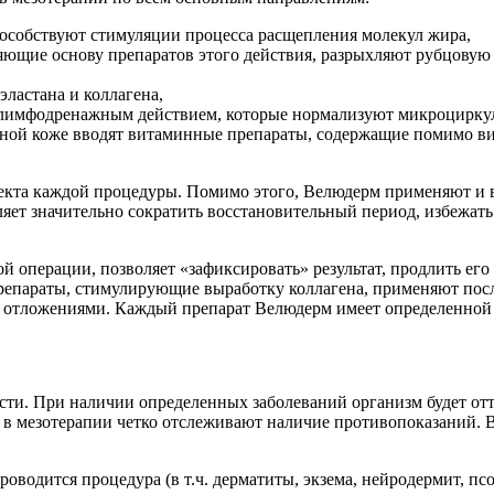
пособствуют стимуляции процесса расщепления молекул жира,
яющие основу препаратов этого действия, разрыхляют рубцовую
ластана и коллагена,
лимфодренажным действием, которые нормализуют микроциркуля
нной коже вводят витаминные препараты, содержащие помимо ви
екта каждой процедуры. Помимо этого, Велюдерм применяют и в
ляет значительно сократить восстановительный период, избежат
й операции, позволяет «зафиксировать» результат, продлить ег
 Препараты, стимулирующие выработку коллагена, применяют по
 отложениями. Каждый препарат Велюдерм имеет определенной с
ости. При наличии определенных заболеваний организм будет от
 в мезотерапии четко отслеживают наличие противопоказаний. 
оводится процедура (в т.ч. дерматиты, экзема, нейродермит, псо