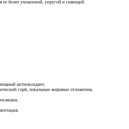
я ее более ухоженной, упругой и сияющей.
 мощный антиоксидант,
рический горб, локальные жировые отложения,
посакции,
ментация.