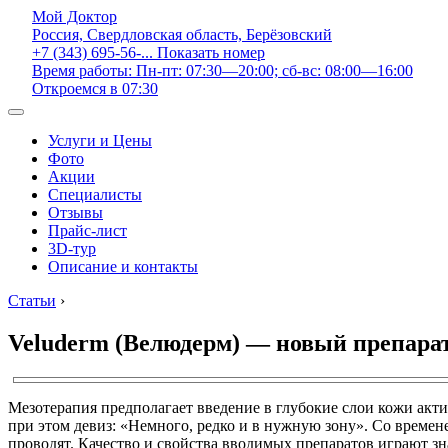
Мой Доктор
Россия, Свердловская область, Берёзовский
+7 (343) 695-56-...
Показать номер
Время работы: Пн-пт: 07:30—20:00; сб-вс: 08:00—16:00
Откроемся в 07:30
Услуги и Цены
Фото
Акции
Специалисты
Отзывы
Прайс-лист
3D-тур
Описание и контакты
Статьи
›
Veluderm (Велюдерм) — новый препара
Мезотерапия предполагает введение в глубокие слои кожи ак
при этом девиз: «Немного, редко и в нужную зону». Со времене
проводят. Качество и свойства вводимых препаратов играют з