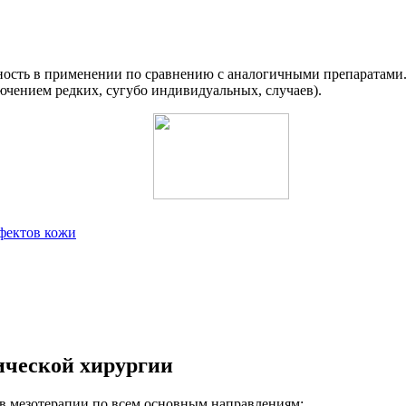
сность в применении по сравнению с аналогичными препаратами
ючением редких, сугубо индивидуальных, случаев).
фектов кожи
ической хирургии
 мезотерапии по всем основным направлениям: