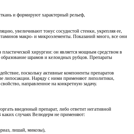
 ткань и формируют характерный рельеф,
цию, увеличивают тонус сосудистой стенки, укрепляя ее,
таминов макро- и микроэлементы. Показаний много, все они
 пластической хирургии: он является мощным средством в
ь образование шрамов и келоидных рубцов. Препараты
о действие, поскольку активные компоненты препаратов
сле липосакции. Наряду с ними применяют липолитики,
войство, направленное на конкретную задачу.
торгать введенный препарат, либо ответит негативной
В каких случаях Велюдерм не применяют:
риаз, лишай, микозы),