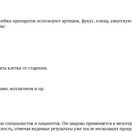
нейки препаратов используют артишок, фукус, плющ, азиатскую 
ны:
ть клетки от старения.
ми, коллагеном и пр.
ерие специалистов и пациентов. Он широко применяется в мезот
ность, отмечая видимые результаты уже после нескольких проц