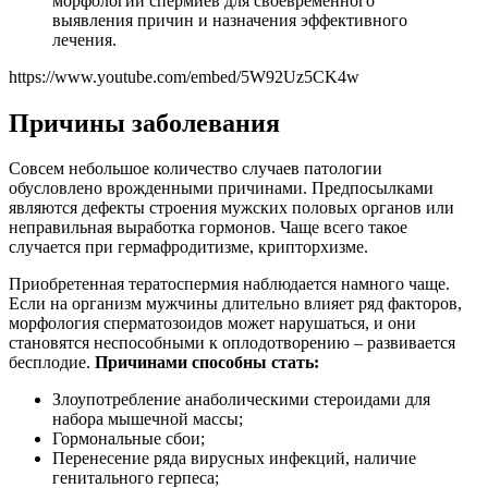
морфологии спермиев для своевременного
выявления причин и назначения эффективного
лечения.
https://www.youtube.com/embed/5W92Uz5CK4w
Причины заболевания
Совсем небольшое количество случаев патологии
обусловлено врожденными причинами. Предпосылками
являются дефекты строения мужских половых органов или
неправильная выработка гормонов. Чаще всего такое
случается при гермафродитизме, крипторхизме.
Приобретенная тератоспермия наблюдается намного чаще.
Если на организм мужчины длительно влияет ряд факторов,
морфология сперматозоидов может нарушаться, и они
становятся неспособными к оплодотворению – развивается
бесплодие.
Причинами способны стать:
Злоупотребление анаболическими стероидами для
набора мышечной массы;
Гормональные сбои;
Перенесение ряда вирусных инфекций, наличие
генитального герпеса;