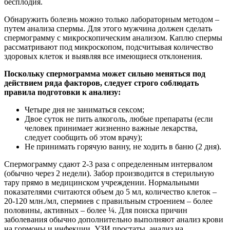
бесплодия.
Обнаружить болезнь можно только лабораторным методом –
путем анализа спермы. Для этого мужчина должен сделать
спермограмму с микроскопическим анализом. Каплю спермы
рассматривают под микроскопом, подсчитывая количество
здоровых клеток и выявляя все имеющиеся отклонения.
Поскольку спермограмма может сильно меняться под
действием ряда факторов, следует строго соблюдать
правила подготовки к анализу:
Четыре дня не заниматься сексом;
Двое суток не пить алкоголь, любые препараты (если
человек принимает жизненно важные лекарства,
следует сообщить об этом врачу);
Не принимать горячую ванну, не ходить в баню (2 дня).
Спермограмму сдают 2-3 раза с определенным интервалом
(обычно через 2 недели). Забор производится в стерильную
тару прямо в медицинском учреждении. Нормальными
показателями считаются объем до 5 мл, количество клеток –
20-120 млн./мл, спермиев с правильным строением – более
половины, активных – более ¼. Для поиска причин
заболевания обычно дополнительно выполняют анализ крови
на гормоны и инфекции, УЗИ простаты, анализ на