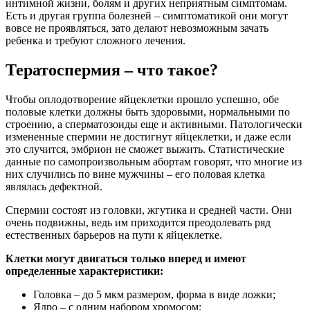
интимной жизни, болям и других неприятным симптомам.
Есть и другая группа болезней – симптоматикой они могут
вовсе не проявляться, зато делают невозможным зачать
ребенка и требуют сложного лечения.
Тератоспермия – что такое?
Чтобы оплодотворение яйцеклетки прошло успешно, обе
половые клетки должны быть здоровыми, нормальными по
строению, а сперматозоиды еще и активными. Патологически
измененные спермии не достигнут яйцеклетки, и даже если
это случится, эмбрион не сможет выжить. Статистические
данные по самопроизвольным абортам говорят, что многие из
них случились по вине мужчины – его половая клетка
являлась дефектной.
Спермии состоят из головки, жгутика и средней части. Они
очень подвижны, ведь им приходится преодолевать ряд
естественных барьеров на пути к яйцеклетке.
Клетки могут двигаться только вперед и имеют
определенные характеристики:
Головка – до 5 мкм размером, форма в виде ложки;
Ядро – с одним набором хромосом;