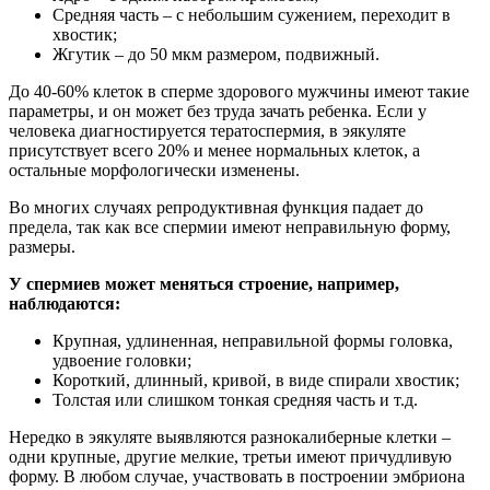
Средняя часть – с небольшим сужением, переходит в
хвостик;
Жгутик – до 50 мкм размером, подвижный.
До 40-60% клеток в сперме здорового мужчины имеют такие
параметры, и он может без труда зачать ребенка. Если у
человека диагностируется тератоспермия, в эякуляте
присутствует всего 20% и менее нормальных клеток, а
остальные морфологически изменены.
Во многих случаях репродуктивная функция падает до
предела, так как все спермии имеют неправильную форму,
размеры.
У спермиев может меняться строение, например,
наблюдаются:
Крупная, удлиненная, неправильной формы головка,
удвоение головки;
Короткий, длинный, кривой, в виде спирали хвостик;
Толстая или слишком тонкая средняя часть и т.д.
Нередко в эякуляте выявляются разнокалиберные клетки –
одни крупные, другие мелкие, третьи имеют причудливую
форму. В любом случае, участвовать в построении эмбриона