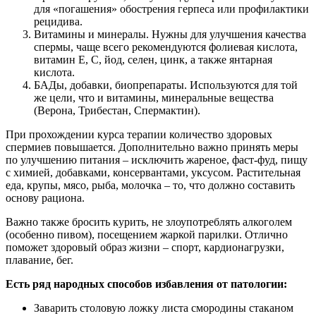
для «погашения» обострения герпеса или профилактики
рецидива.
Витамины и минералы. Нужны для улучшения качества
спермы, чаще всего рекомендуются фолиевая кислота,
витамин Е, С, йод, селен, цинк, а также янтарная
кислота.
БАДы, добавки, биопрепараты. Используются для той
же цели, что и витамины, минеральные вещества
(Верона, Трибестан, Спермактин).
При прохождении курса терапии количество здоровых
спермиев повышается. Дополнительно важно принять меры
по улучшению питания – исключить жареное, фаст-фуд, пищу
с химией, добавками, консервантами, уксусом. Растительная
еда, крупы, мясо, рыба, молочка – то, что должно составить
основу рациона.
Важно также бросить курить, не злоупотреблять алкоголем
(особенно пивом), посещением жаркой парилки. Отлично
поможет здоровый образ жизни – спорт, кардионагрузки,
плавание, бег.
Есть ряд народных способов избавления от патологии:
Заварить столовую ложку листа смородины стаканом