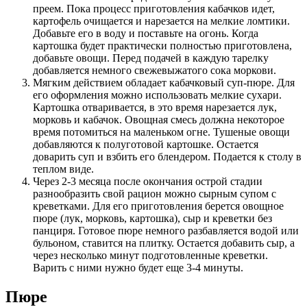
преем. Пока процесс приготовления кабачков идет,
картофель очищается и нарезается на мелкие ломтики.
Добавьте его в воду и поставьте на огонь. Когда
картошка будет практически полностью приготовлена,
добавьте овощи. Перед подачей в каждую тарелку
добавляется немного свежевыжатого сока моркови.
Мягким действием обладает кабачковый суп-пюре. Для
его оформления можно использовать мелкие сухари.
Картошка отваривается, в это время нарезается лук,
морковь и кабачок. Овощная смесь должна некоторое
время потомиться на маленьком огне. Тушеные овощи
добавляются к полуготовой картошке. Остается
доварить суп и взбить его блендером. Подается к столу в
теплом виде.
Через 2-3 месяца после окончания острой стадии
разнообразить свой рацион можно сырным супом с
креветками. Для его приготовления берется овощное
пюре (лук, морковь, картошка), сыр и креветки без
панциря. Готовое пюре немного разбавляется водой или
бульоном, ставится на плитку. Остается добавить сыр, а
через несколько минут подготовленные креветки.
Варить с ними нужно будет еще 3-4 минуты.
Пюре