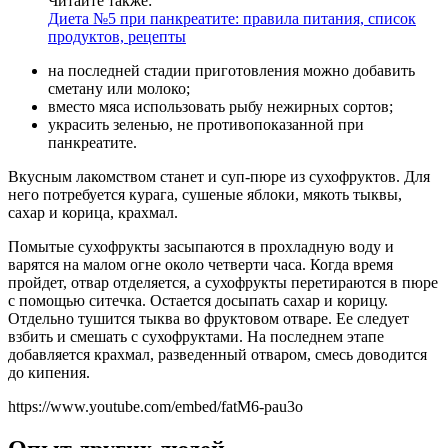
Читайте также:
Диета №5 при панкреатите: правила питания, список
продуктов, рецепты
на последней стадии приготовления можно добавить
сметану или молоко;
вместо мяса использовать рыбу нежирных сортов;
украсить зеленью, не противопоказанной при
панкреатите.
Вкусным лакомством станет и суп-пюре из сухофруктов. Для
него потребуется курага, сушеные яблоки, мякоть тыквы,
сахар и корица, крахмал.
Помытые сухофрукты засыпаются в прохладную воду и
варятся на малом огне около четверти часа. Когда время
пройдет, отвар отделяется, а сухофрукты перетираются в пюре
с помощью ситечка. Остается досыпать сахар и корицу.
Отдельно тушится тыква во фруктовом отваре. Ее следует
взбить и смешать с сухофруктами. На последнем этапе
добавляется крахмал, разведенный отваром, смесь доводится
до кипения.
https://www.youtube.com/embed/fatM6-pau3o