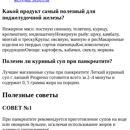
Какой продукт самый полезный для
поджелудочной железы?
Нежирное мясо: постную свинину, телятину, курицу,
крольчатину, индюшатинуНежирную рыбу: щуку, камбалу,
минтай и трескуКрупы: овсяную, манную и рисМакаронные
изделия из твердых сортов пшеницыКисломолочную
продукциюОвощи: картофель, кабачки, свеклу, морковь
Полезен ли куриный суп при панкреатите?
Лучшие магазинные супы при панкреатите Легкий куриный
суп с лапшой Progresso готовится всего за 2–4 минуты и
содержит 0, 5 грамма жира на порцию.
Полезные советы
СОВЕТ №1
При панкреатите рекомендуется приготовление супов на воде
или овощном бульоне, исключая использование жиров и
жареных ингредиентов.