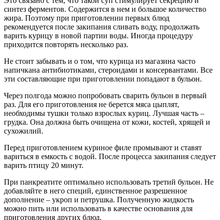
Это связано с тем, что такой суп стимулирует секрецию и
синтез ферментов. Содержится в нем и большое количество
жира. Поэтому при приготовлении первых блюд
рекомендуется после закипания сливать воду, продолжать
варить курицу в новой партии воды. Иногда процедуру
приходится повторять несколько раз.
Не стоит забывать и о том, что курица из магазина часто
напичкана антибиотиками, стероидами и консервантами. Все
эти составляющие при приготовлении попадают в бульон.
Через полгода можно попробовать сварить бульон в первый
раз. Для его приготовления не берется мяса цыплят,
необходимы тушки только взрослых куриц. Лучшая часть –
грудка. Она должна быть очищена от кожи, костей, хрящей и
сухожилий.
Перед приготовлением куриное филе промывают и ставят
вариться в емкость с водой. После процесса закипания следует
варить птицу 20 минут.
При панкреатите оптимально использовать третий бульон. Не
добавляйте в него специй, единственное разрешенное
дополнение – укроп и петрушка. Полученную жидкость
можно пить или использовать в качестве основания для
приготовления других блюд.