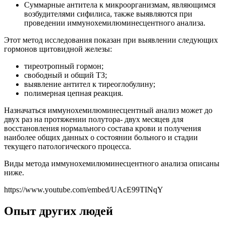
Суммарные антитела к микроорганизмам, являющимся
возбудителями сифилиса, также выявляются при
проведении иммунохемилюминесцентного анализа.
Этот метод исследования показан при выявлении следующих
гормонов щитовидной железы:
тиреотропный гормон;
свободный и общий ТЗ;
выявление антител к тиреоглобулину;
полимерная цепная реакция.
Назначаться иммунохемилюминесцентный анализ может до
двух раз на протяжении полутора- двух месяцев для
восстановления нормального состава крови и получения
наиболее общих данных о состоянии больного и стадии
текущего патологического процесса.
Виды метода иммунохемилюминесцентного анализа описаны
ниже.
https://www.youtube.com/embed/UAcE99TINqY
Опыт других людей