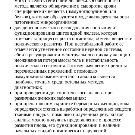
могут заселять гениталии человека. Особенностью
метода является обнаружение в сыворотке крови
специфических веществ (иммуноглобулинов или
белков), которые образуются в ходе жизнедеятельности
патогенных микроорганизмов;
для диагностического исследования состояния и
функционирования щитовидной железы, которая
отвечает за процессы роста организма, обмена веществ и
психического развития. При нестабильной работе ее
отмечается угнетенное состояния нервной системы,
сбои в регулировании менструального цикла у женщин,
неожиданная потеря массы тела и нестабильность
психического состояния. Потому выявление причины
перечисленных проявлений с помощью
иммунохемилюминесцентного анализа является
наиболее точным среди остальных методов
диагностики;
при проведении диагностического анализа при
различных женских заболеваниях;
при пренатальном скриниге беременных женщин, кода
определяется степень выработки определенных веществ
тканями плода. С помощью полученных результатов
анализа можно получить представление о процессе
развития плода, его функционировании и наличии
начальных стадий органических нарушений;