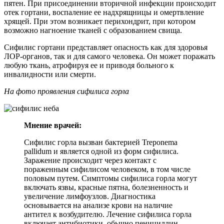
пятен. При присоединении вторичной инфекции происходит
отек гортани, воспаление ее надхрящницы и омертвление
хрящей. При этом возникает перихондрит, при котором
возможно нагноение тканей с образованием свища.
Сифилис гортани представляет опасность как для здоровья
ЛОР-органов, так и для самого человека. Он может поражать
любую ткань, атрофируя ее и приводя больного к
инвалидности или смерти.
На фото проявления сифилиса горла
Мнение врачей:
Сифилис горла вызван бактерией Treponema
pallidum и является одной из форм сифилиса.
Заражение происходит через контакт с
пораженным сифилисом человеком, в том числе
половым путем. Симптомы сифилиса горла могут
включать язвы, красные пятна, болезненность и
увеличение лимфоузлов. Диагностика
основывается на анализе крови на наличие
антител к возбудителю. Лечение сифилиса горла
включает антибиотики, обычно пенициллин.