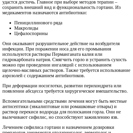
удастся достичь. Главное при выборе методов терапии –
сохранить внешний вид и функциональность гортани. Из
медикаментов назначаются антибиотики:
Пенициллинового ряда
Макролиды
Цефалоспорины
Они оказывают разрушительное действие на возбудителя
инфекции. При поражении носа для его промывания
используются растворы Перманганата калия или
гидрокарбоната натрия. Смягчить горло и устранить сухость
можно при проведении ингаляций с использованием
щелочно-масляных растворов. Также требуется использование
аэрозолей с содержанием антибиотиков.
При деформации носоглотки, развитии перихондрита или
появлении абсцесса требуется хирургическое вмешательство.
Вспомогательными средствами лечения могут быть местные
антисептики (эвкалиптовые или ромашковые отвары) и
раствор перекиси водорода для полоскания горла. Они не
вылечивают сифилис, но способствуют заживлению язв.
Лечением сифилиса гортани и назначением дозировки
препаратов занимаются отоларинголог, дерматолог и