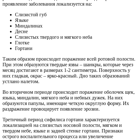
проявление заболевания локализуется на:
Слизистой губ
Языке
Миндалинах
Десне
Слизистых твердого и мягкого неба
Глотке
Гортани
Таким образом происходит поражение всей ротовой полости.
При этом образуются твердые язвы – шанкры, которые через
месяц достигают в размерах 1-2 сантиметра. Поверхность у
них гладкая, окрас – ярко-красный. Дно таких образований
устлано налетом.
Во вторичном периоде происходит поражение оболочек щек,
языка, миндалин, мягкого неба и небных дужек. На них
образуются папулы, имеющие четкую округлую форму. Их
раздражение провоцирует появление эрозии.
Третичный период сифилиса гортани характеризуется
локализацией на слизистых носовой полости, мягком и
твердом небе, языке и задней стенке гортани. Признаки
острого воспалительного процесса или увеличение