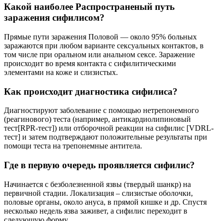
Какой наиболее Распространеный путь
заражения сифилисом?
Прямые пути заражения Половой — около 95% больных
заражаются при любом варианте сексуальных контактов, в
том числе при оральном или анальном сексе. Заражение
происходит во время контакта с сифилитическими
элементами на коже и слизистых.
Как происходит диагностика сифилиса?
Диагностируют заболевание с помощью нетрепонемного
(реагинового) теста (например, антикардиолипиновый
тест[RPR-тест]) или отборочной реакции на сифилис [VDRL-
тест] и затем подтверждают положительные результаты при
помощи теста на трепонемные антитела.
Где в первую очередь проявляется сифилис?
Начинается с безболезненной язвы (твердый шанкр) на
первичной стадии. Локализация – слизистые оболочки,
половые органы, около ануса, в прямой кишке и др. Спустя
несколько недель язва заживет, а сифилис переходит в
следующую форму.