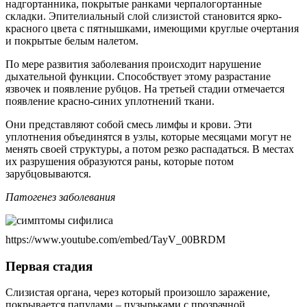
надгортанника, покрытые ранками черпалогортанные
складки. Эпителиальный слой слизистой становится ярко-
красного цвета с пятнышками, имеющими круглые очертания
и покрытые белым налетом.
По мере развития заболевания происходит нарушение
дыхательной функции. Способствует этому разрастание
язвочек и появление рубцов. На третьей стадии отмечается
появление красно-синих уплотнений ткани.
Они представляют собой смесь лимфы и крови. Эти
уплотнения объединятся в узлы, которые месяцами могут не
менять своей структуры, а потом резко распадаться. В местах
их разрушения образуются раны, которые потом
зарубцовываются.
Патогенез заболевания
https://www.youtube.com/embed/TayV_00BRDM
Первая стадия
Слизистая органа, через который произошло заражение,
покрывается папулами – пузырьками с прозрачной