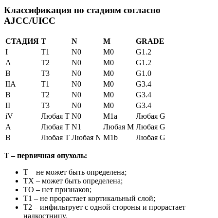
Классификация по стадиям согласно
AJCC/UICC
СТАДИЯ
T
N
M
GRADE
I
Т1
N0
M0
G1.2
A
Т2
N0
M0
G1.2
B
Т3
N0
M0
G1.0
IIA
Т1
N0
M0
G3.4
B
Т2
N0
M0
G3.4
II
Т3
N0
M0
G3.4
iV
Любая Т
N0
M1а
Любая G
A
Любая Т
N1
Любая М
Любая G
B
Любая Т
Любая N
М1b
Любая G
Т – первичная опухоль:
Т – не может быть определена;
ТХ – может быть определена;
ТО – нет признаков;
Т1 – не прорастает кортикальный слой;
Т2 – инфильтрует с одной стороны и прорастает
надкостницу.