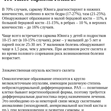
В 70% случаев, саркому Юинга диагностируют в нижних
конечностях, особенно в кости бедра (17-27%), таза (21-25%).
Обнаруживают образование в малой берцовой кости – 11%, в
большой берцовой кости -11-15%, в ребрах – 10 %, в верхних
конечностях – до 16% случаев.
Чаще всего встречается саркома Юинга у детей и подростков
10-15 лет (в 10-15% случаев), реже – у малышей до 5 лет и
парней после 25-30 лет. У мальчиков болезнь обнаруживают
чаще в 1,5 раза, чем у девочек. При активном росте скелета и
во время полового созревания риск возникновения болезни
возрастает.
Злокачественная опухоль костного скелета
Онкологическое образование относится к кругло
мелкоклеточным опухолям, имеющим различную степень
нейроэктодермальной дифференцировки. PAS — позитивные
клетки бывают веретенообразной формы, поэтому требуется
дифференциальная диагностика перед назначением лечения.
Это необходимо из-за некоторой связи между скелетными
аномалиями (энхондромой, аневризмальной костной кисты и
пр.), при возникновении и развитии саркомы, и