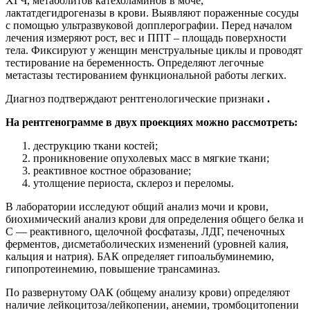
При необходимости предоставить скорую неотложную
помощь:
учитываются жалобы, анамнез болезни и жизни;
объективно оценивается статус: как расположена
пораженная конечность, выявляется подвижность
соседнего сустава, припухлость, местная гиперемия,
наличие боли в месте поражения;
измеряется температура тела и артериальное давление;
исследуют рентгенологические признаки саркомы
Юинга (наличие онкопроцесса и перелома);
назначают медикаментозную обезболивающую терапию,
жаропонижающие средства.
Лечение саркомы Юинга
При подтвержденном диагнозе «саркома Юинга», лечение
назначают немедикаментозное и медикаментозное.
Немедикаментозное лечение
Необходимо придерживаться щадящего охранительного
режима, исключающего травмирование, переохлаждение и