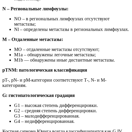
N – Региональные лимфоузлы:
NO – в региональных лимфоузлах отсутствуют
метастазы;
Nl – определены метастазы в региональных лимфоузлах.
М – Отдаленные метастазы:
МО – отдаленные метастазы отсутствуют;
M1a – обнаружены легочные метастазы;
M1b — обнаружены иные дистантные метастазы.
pTNM: патологическая классификация
pT-, pN- и pM-категории соответствуют Т-, N- и М-
категориям.
G: гистопатологическая градация
G1 – высокая степень дифференцировки.
G2 – средняя степень дифференцировки.
G3 – малодифференцированная.
G4 – недифференцированная.
Костная саркома Юинга всегда классифицируется как G IV.