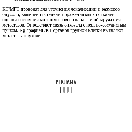
жидкость. На УЗИ исследуют также забрюшинное
пространство, плевральные полости, мягкие ткани, чтобы
выявить распространенность онкологического процесса.
Электрокардиограмму выполняют для определения признаков
кардиомиопатии, миелограмму – для обнаружения
патологических клеток в костном мозге. Гемограмма
показывает уровень лейкоцитов, эритроцитов, тромбоцитов,
гемоглобина и лейкоформулу. Этот тест необходим для того,
чтобы выявить абсолютные противопоказания к
химиотерапии, провести мониторинг состояния больного при
проведении специальной терапии с учетом ее токсичности.
По показаниям определяют уровень онкомаркеров АФП, ß-
ХГЧ, метаболитов катехоламинов в моче,
лактатдегидрогеназы в крови. Выявляют пораженные сосуды
с помощью ультразвуковой допплерографии. Перед началом
лечения измеряют рост, вес и ППТ – площадь поверхности
тела. Фиксируют у женщин менструальные циклы и проводят
тестирование на беременность. Определяют легочные
метастазы тестированием функциональной работы легких.
Диагноз подтверждают рентгенологические признаки
.
На рентгенограмме в двух проекциях можно рассмотреть: