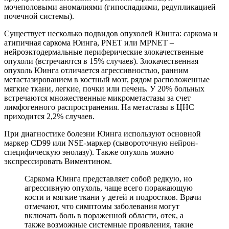
мочеполовыми аномалиями (гипоспадиями, редупликацией
почечной системы).
Существует несколько подвидов опухолей Юинга: саркома и
атипичная саркома Юинга, PNET или MPNET –
нейроэктодермальные периферические злокачественные
опухоли (встречаются в 15% случаев). Злокачественная
опухоль Юинга отличается агрессивностью, ранним
метастазированием в костный мозг, рядом расположенные
мягкие ткани, легкие, почки или печень. У 20% больных
встречаются множественные микрометастазы за счет
лимфогенного распространения. На метастазы в ЦНС
приходится 2,2% случаев.
При диагностике болезни Юинга используют основной
маркер CD99 или NSE-маркер (сывороточную нейрон-
специфическую энолазу). Также опухоль можно
экспрессировать Виментином.
Саркома Юинга представляет собой редкую, но
агрессивную опухоль, чаще всего поражающую
кости и мягкие ткани у детей и подростков. Врачи
отмечают, что симптомы заболевания могут
включать боль в пораженной области, отек, а
также возможные системные проявления, такие