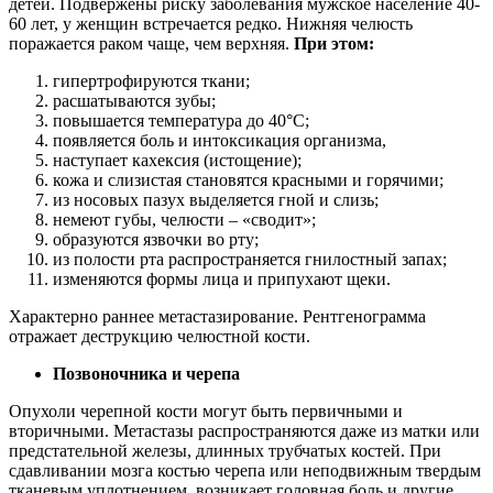
детей. Подвержены риску заболевания мужское население 40-
60 лет, у женщин встречается редко. Нижняя челюсть
поражается раком чаще, чем верхняя.
При этом:
гипертрофируются ткани;
расшатываются зубы;
повышается температура до 40°С;
появляется боль и интоксикация организма,
наступает кахексия (истощение);
кожа и слизистая становятся красными и горячими;
из носовых пазух выделяется гной и слизь;
немеют губы, челюсти – «сводит»;
образуются язвочки во рту;
из полости рта распространяется гнилостный запах;
изменяются формы лица и припухают щеки.
Характерно раннее метастазирование. Рентгенограмма
отражает деструкцию челюстной кости.
Позвоночника и черепа
Опухоли черепной кости могут быть первичными и
вторичными. Метастазы распространяются даже из матки или
предстательной железы, длинных трубчатых костей. При
сдавливании мозга костью черепа или неподвижным твердым
тканевым уплотнением, возникает головная боль и другие