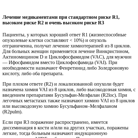
После высокодозного лечения проводят хирургическую
операцию, например, с целью реконструкции костей таза,
поскольку период иммобилизации будет длительным. До
высокодозной химии и оперативного вмешательства
проводят, при необходимости, лучевую терапию.
Химиотерапия при саркоме Юинга считается основным
видом лечения. При получении 6 циклов химии VIDE по
возможности опухоль удаляют, затем патологическую область