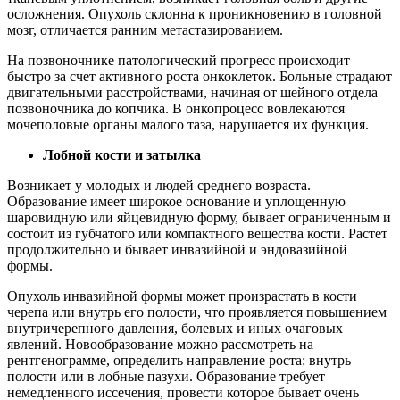
осложнения. Опухоль склонна к проникновению в головной
мозг, отличается ранним метастазированием.
На позвоночнике патологический прогресс происходит
быстро за счет активного роста онкоклеток. Больные страдают
двигательными расстройствами, начиная от шейного отдела
позвоночника до копчика. В онкопроцесс вовлекаются
мочеполовые органы малого таза, нарушается их функция.
Лобной кости и затылка
Возникает у молодых и людей среднего возраста.
Образование имеет широкое основание и уплощенную
шаровидную или яйцевидную форму, бывает ограниченным и
состоит из губчатого или компактного вещества кости. Растет
продолжительно и бывает инвазийной и эндовазийной
формы.
Опухоль инвазийной формы может произрастать в кости
черепа или внутрь его полости, что проявляется повышением
внутричерепного давления, болевых и иных очаговых
явлений. Новообразование можно рассмотреть на
рентгенограмме, определить направление роста: внутрь
полости или в лобные пазухи. Образование требует
немедленного иссечения, провести которое бывает очень