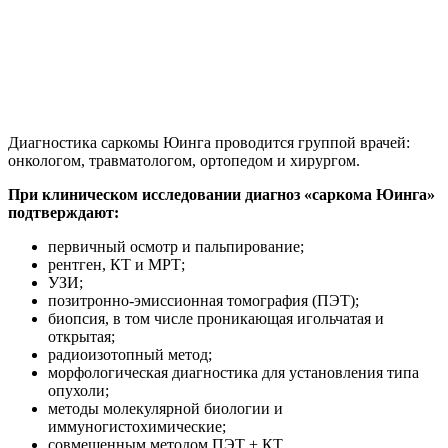
биопсия, в том числе проникающая игольчатая и
открытая;
радиоизотопный метод;
морфологическая диагностика для установления типа
опухоли;
методы молекулярной биологии и
иммуногистохимические;
совмещенным методом ПЭТ + КТ.
КТ/МРТ проводят для уточнения локализации и размеров
опухоли, выявления степени поражения мягких тканей,
оценки состояния костномозгового канала и обнаружения
метастазов. Определяют связь онкоузла с нервно-сосудистым
пучком. Rg-графией /КТ органов грудной клетки выявляют
метастазы опухоли.
При исследовании биопсии обнаруживают мелкие синие
злокачественные мономорфные клетки округлой формы с
различной степенью нейтральной дифференцировки. В
биопсийном материале находят CD99. При цитологическом
исследовании определяют перестройку хромосомы 22, что
указывает на онкологию.
УЗИ показывает увеличение периферических лимфоузлов, в
органах брюшины – деструктивные изменения и
гепатоспленомегалию. В органах малого таза – свободную