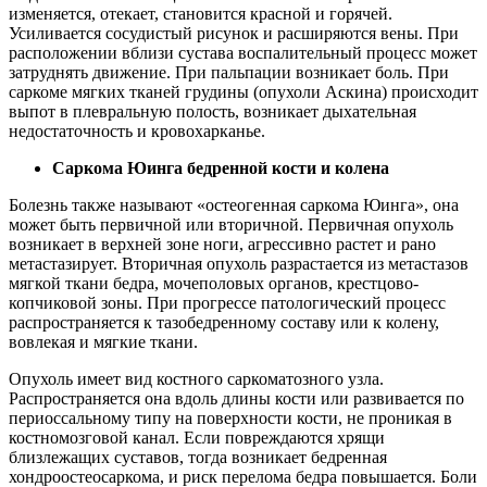
изменяется, отекает, становится красной и горячей.
Усиливается сосудистый рисунок и расширяются вены. При
расположении вблизи сустава воспалительный процесс может
затруднять движение. При пальпации возникает боль. При
саркоме мягких тканей грудины (опухоли Аскина) происходит
выпот в плевральную полость, возникает дыхательная
недостаточность и кровохарканье.
Саркома Юинга бедренной кости и колена
Болезнь также называют «остеогенная саркома Юинга», она
может быть первичной или вторичной. Первичная опухоль
возникает в верхней зоне ноги, агрессивно растет и рано
метастазирует. Вторичная опухоль разрастается из метастазов
мягкой ткани бедра, мочеполовых органов, крестцово-
копчиковой зоны. При прогрессе патологический процесс
распространяется к тазобедренному составу или к колену,
вовлекая и мягкие ткани.
Опухоль имеет вид костного саркоматозного узла.
Распространяется она вдоль длины кости или развивается по
периоссальному типу на поверхности кости, не проникая в
костномозговой канал. Если повреждаются хрящи
близлежащих суставов, тогда возникает бедренная
хондроостеосаркома, и риск перелома бедра повышается. Боли