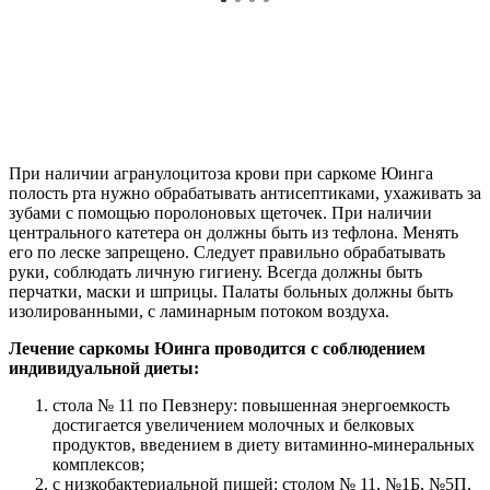
острыми специями и солью. Если после химиотерапии
беспокоит миелоаблативная цитопения, из рациона
исключают свежие овощи и фрукты для исключения
энтеропатий кишечника. При этом назначают
высококалорийную диету, но исключают острую, жирную,
жареную белковую еду.