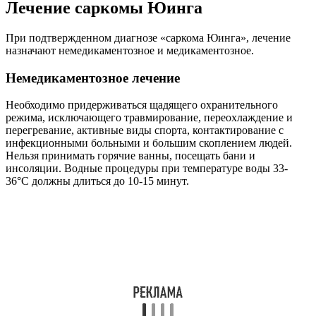
зубами с помощью поролоновых щеточек. При наличии
центрального катетера он должны быть из тефлона. Менять
его по леске запрещено. Следует правильно обрабатывать
руки, соблюдать личную гигиену. Всегда должны быть
перчатки, маски и шприцы. Палаты больных должны быть
изолированными, с ламинарным потоком воздуха.
Лечение саркомы Юинга проводится с соблюдением
индивидуальной диеты:
стола № 11 по Певзнеру: повышенная энергоемкость
достигается увеличением молочных и белковых
продуктов, введением в диету витаминно-минеральных
комплексов;
с низкобактериальной пищей: столом № 11, №1Б, №5П,
№16 (для детей до 3-х лет), №16 при кормлении
посредством зонда;
с повышенным количеством калорий (белков в 1,5 раза
больше), витаминов, минеральных веществ. При
лечении глюкокортикоидами – диету обогащают
продуктами с солями калия и кальция.
Режим питания должен быть 5-6 разовым и небольшими
порциями. Ограничение по обработке продуктов не
устанавливается. При ПХТ исключают жареные блюда с