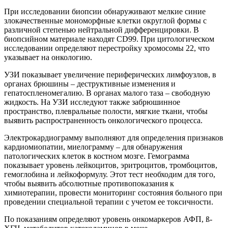
деструкцию ткани костей;
проникновение опухолевых масс в мягкие ткани;
реактивное костное образование;
утолщение периоста, склероз и переломы.
В лаборатории исследуют общий анализ мочи и крови,
биохимический анализ крови для определения общего белка и
С — реактивного, щелочной фосфатазы, ЛДГ, печеночных
ферментов, дисметаболических изменений (уровней калия,
кальция и натрия). БАК определяет гипоальбуминемию,
гипопротеинемию, повышение трансаминаз.
По развернутому ОАК (общему анализу крови) определяют
наличие лейкоцитоза/лейкопении, анемии, тромбоцитопении
(при обнаружении метастазов в костном мозге), повышенную
СОЭ. По коагулограмме – наличие дискоагуляционных
изменений. По ОАМ выявляют урат/оксалатурию.
Дифференциальный диагноз проводят для исключения:
острого гематогенного остеомиелита;
остеосаркомы и других костных опухолей;
метастатических (вторичных) поражений костей;
туберкулеза костей.