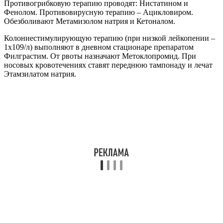
Актиномицином D и Циклофосфамидом (VAC), для мужчин
— Ифосфамидом вместо Циклофосфамида (VAI). При
необходимости назначают Фенретинид либо Золедроновую
кислоту, либо оба препарата.
При плохом ответе (R2) и локализованной опухоли будет
назначена химия VAI из 8 циклов, либо высокодозная химия, с
введением препаратами Бусульфан-Мелфалан (R2loc). При
легочных метастазах также назначают химию VAI из 8 циклов
или высокодозную химию Бусульфаном–Мелфаланом
(R2pulm).
Если при R3 поражение распространено, имеется
диссеминация в кости и/или на других участках, поражены
легкие, тогда больным назначают индукционную
химиотерапию VIDE из 6 циклов. Пациенты
рандомизируются на получение 8 циклов лечения
Винкристином, Актиномицином D и Циклофосфамидом
(VAC) или высокодозной химией препаратами Тиосульфат-
Мелфалан (TreoMel). Далее проводят аутологичную
реинфузию стволовых клеток, а за ней – 8 циклов химии
VAC. Местную терапию пациентам с риском R3 выполняют
следом за индукцией VIDE, до высокодозного лечения.