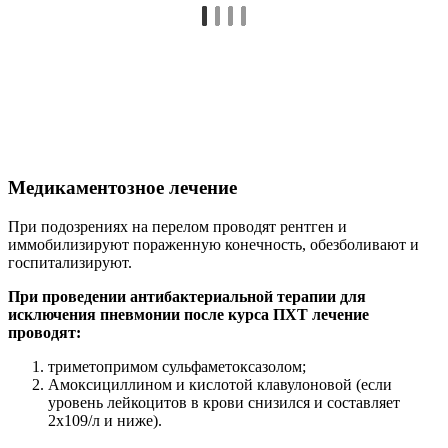
Лечение медикаментами при стандартном риске R1,
высоком риске R2 и очень высоком риске R3
Пациенты, у которых хороший ответ R1 (жизнеспособные
опухолевые клетки составляют < 10%) и опухоль
отграниченна, получат лечение химиотерапией из 8 циклов.
Для больных женщин применяется лечение Винкристином,