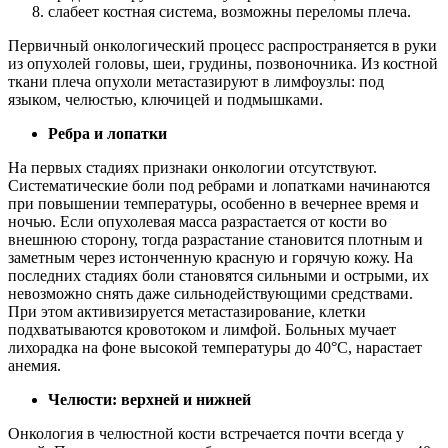
слабеет костная система, возможны переломы плеча.
Первичный онкологический процесс распространяется в руки
из опухолей головы, шеи, грудины, позвоночника. Из костной
ткани плеча опухоли метастазируют в лимфоузлы: под
языком, челюстью, ключицей и подмышками.
Ребра и лопатки
На первых стадиях признаки онкологии отсутствуют.
Систематические боли под ребрами и лопатками начинаются
при повышении температуры, особенно в вечернее время и
ночью. Если опухолевая масса разрастается от кости во
внешнюю сторону, тогда разрастание становится плотным и
заметным через истонченную красную и горячую кожу. На
последних стадиях боли становятся сильными и острыми, их
невозможно снять даже сильнодействующими средствами.
При этом активизируется метастазирование, клетки
подхватываются кровотоком и лимфой. Больных мучает
лихорадка на фоне высокой температуры до 40°С, нарастает
анемия.
Челюсти: верхней и нижней
Онкология в челюстной кости встречается почти всегда у