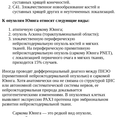
суставных хрящей конечностей.
С41. Злокачественное новообразование костей и
суставных хрящей других и неуточненных локализаций.
К опухолям Юинга относят следующие виды:
атипичную саркому Юинга;
опухоль Аскина (торакпульмональной области);
злокачественную периферическую
нейроэктодермальную опухоль костей и мягких
тканей. На периферическую примитивную
нейроэктодермальную опухоль (саркому Юинга PNET),
с локализацией первичного очага в мягких тканях,
приходится 15% случаев.
Иногда проводят дифференциальный диагноз между ПНЭО
(примитивной нейроэктодермальной опухолью) и саркомой
Юинга. Хотя анатомически она не связана со структурой ЦНС
или автономной систематической системы нервов, ее
нейроэктодермальная природа доказывается
цитогенетическими изменениями. В опухолевых клетках
выявляют экспрессию РАХЗ протеина при эмбриональном
развитии нейроэктодермальной ткани.
Саркома Юинга — это редкий вид опухоли,