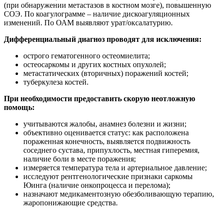
перегревание, активные виды спорта, контактирование с
инфекционными больными и большим скоплением людей.
Нельзя принимать горячие ванны, посещать бани и
инсоляции. Водные процедуры при температуре воды 33-
36°С должны длиться до 10-15 минут.
При наличии агранулоцитоза крови при саркоме Юинга
полость рта нужно обрабатывать антисептиками, ухаживать за