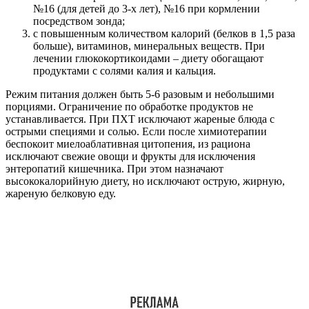
Медикаментозное лечение
При подозрениях на перелом проводят рентген и
иммобилизируют пораженную конечность, обезболивают и
госпитализируют.
При проведении антибактериальной терапии для
исключения пневмонии после курса ПХТ лечение
проводят:
триметопримом сульфаметоксазолом;
Амоксициллином и кислотой клавулоновой (если
уровень лейкоцитов в крови снизился и составляет
2х109/л и ниже).
Противогрибковую терапию проводят: Нистатином и
Фенолом. Противовирусную терапию – Ацикловиром.
Обезболивают Метамизолом натрия и Кетоналом.
Колониестимулирующую терапию (при низкой лейкопении –
1х109/л) выполняют в дневном стационаре препаратом
Филграстим. От рвоты назначают Метоклопромид. При
носовых кровотечениях ставят переднюю тампонаду и лечат
Этамзилатом натрия.