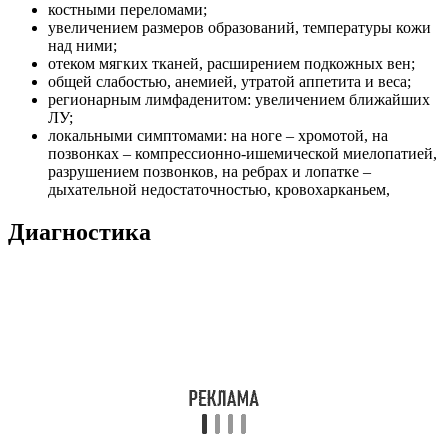
костными переломами;
увеличением размеров образований, температуры кожи
над ними;
отеком мягких тканей, расширением подкожных вен;
общей слабостью, анемией, утратой аппетита и веса;
регионарным лимфаденитом: увеличением ближайших
ЛУ;
локальными симптомами: на ноге – хромотой, на
позвонках – компрессионно-ишемической миелопатией,
разрушением позвонков, на ребрах и лопатке –
дыхательной недостаточностью, кровохарканьем,
Диагностика
Диагностика саркомы Юинга проводится группой врачей:
онкологом, травматологом, ортопедом и хирургом.
При клиническом исследовании диагноз «саркома Юинга»
подтверждают:
первичный осмотр и пальпирование;
рентген, КТ и МРТ;
УЗИ;
позитронно-эмиссионная томография (ПЭТ);