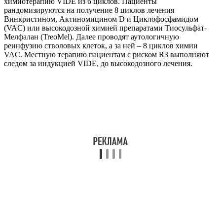
облучают.
Препарат
Дозировка
Дни
Метод введения
VIDE
Винкристин
1,5-2,0 мг/м2
1
Внутрь вены струйно
3,0 г/м2/сут. Курс
1, 2,
+ MESNA*, инфузия
Ифосфамид
— 9,0 г/м2
3
внутрь вены, 1-3 ч.
20 мг/м2/сут.
1, 2,
Инфузия внутрь вены,
Доксорубицин
Курс – 60 мг/м2
3
4 ч.
1, 2,
Инфузия внутрь вены,
Этопозид
3
1 ч.
MESNA 1,0 г/м2/сут. – 1 день в/в струйно до введения
Ифосфамид.
MESNA 3,0 г/м2/сут. – 1.2,3 дни в/в инфузии, 24 часа.
Информативное видео