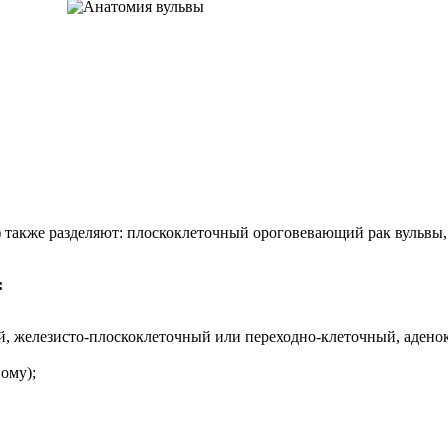
) также разделяют: плоскоклеточный ороговевающий рак вульвы
:
ый, железисто-плоскоклеточный или переходно-клеточный, адено
ому);