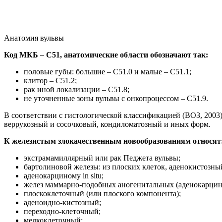
Анатомия вульвы
Код МКБ – С51, анатомические области обозначают так:
половые губы: большие – С51.0 и малые – С51.1;
клитор – С51.2;
рак иной локализации – С51.8;
не уточненные зоны вульвы с онкопроцессом – С51.9.
В соответствии с гистологической классификацией (ВОЗ, 2003
веррукозный и сосочковый, кондиломатозный и иных форм.
К железистым злокачественным новообразованиям относят
экстрамамиллярный или рак Педжета вульвы;
бартолиновой железы: из плоских клеток, аденокистозн
аденокарциному in situ;
желез маммарно-подобных аногенитальных (аденокарцин
плоскоклеточный (или плоского компонента);
аденоидно-кистозный;
переходно-клеточный;
мелкоклеточный;