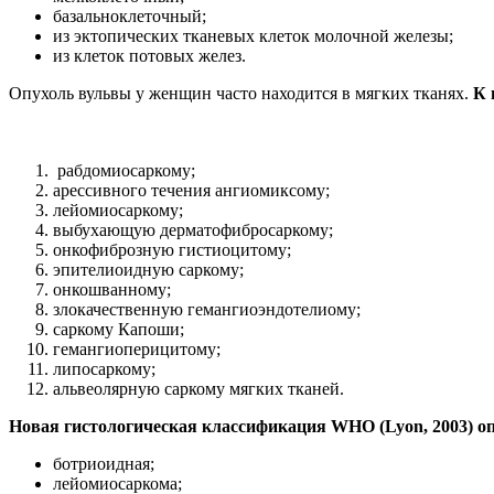
базальноклеточный;
из эктопических тканевых клеток молочной железы;
из клеток потовых желез.
Опухоль вульвы у женщин часто находится в мягких тканях.
К 
рабдомиосаркому;
арессивного течения ангиомиксому;
лейомиосаркому;
выбухающую дерматофибросаркому;
онкофиброзную гистиоцитому;
эпителиоидную саркому;
онкошванному;
злокачественную гемангиоэндотелиому;
саркому Капоши;
гемангиоперицитому;
липосаркому;
альвеолярную саркому мягких тканей.
Новая гистологическая классификация WHO (Lyon, 2003) оп
ботриоидная;
лейомиосаркома;