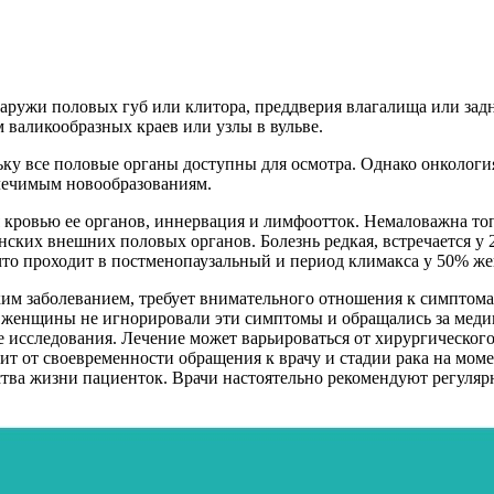
снаружи половых губ или клитора, преддверия влагалища или зад
м валикообразных краев или узлы в вульве.
ьку все половые органы доступны для осмотра. Однако онкология
злечимым новообразованиям.
 кровью ее органов, иннервация и лимфоотток. Немаловажна то
нских внешних половых органов. Болезнь редкая, встречается у 
то проходит в постменопаузальный и период климакса у 50% же
едким заболеванием, требует внимательного отношения к симпто
бы женщины не игнорировали эти симптомы и обращались за ме
 исследования. Лечение может варьироваться от хирургического
сит от своевременности обращения к врачу и стадии рака на мом
тва жизни пациенток. Врачи настоятельно рекомендуют регуляр