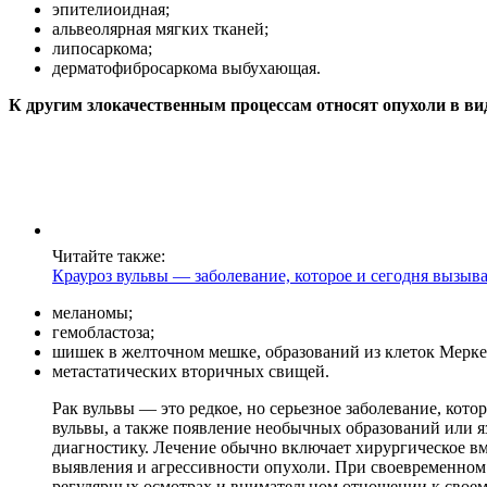
эпителиоидная;
альвеолярная мягких тканей;
липосаркома;
дерматофибросаркома выбухающая.
К другим злокачественным процессам относят опухоли в ви
Читайте также:
Крауроз вульвы — заболевание, которое и сегодня вызыв
меланомы;
гемобластоза;
шишек в желточном мешке, образований из клеток Мерке
метастатических вторичных свищей.
Рак вульвы — это редкое, но серьезное заболевание, ко
вульвы, а также появление необычных образований или я
диагностику. Лечение обычно включает хирургическое вм
выявления и агрессивности опухоли. При своевременном
регулярных осмотрах и внимательном отношении к своем