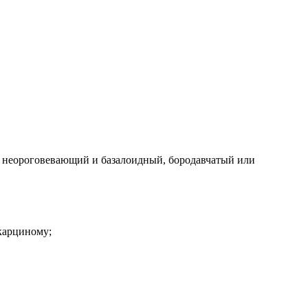
, неороговевающий и базалоидный, бородавчатый или
карциному;