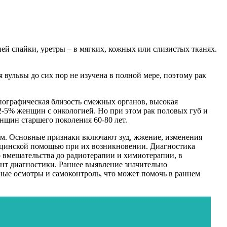
ней спайки, уретры – в мягких, кожных или слизистых тканях.
 вульвы до сих пор не изучена в полной мере, поэтому рак
пографическая близость смежных органов, высокая
2-5% женщин с онкологией. Но при этом рак половых губ и
нщин старшего поколения 60-80 лет.
мам. Основные признаки включают зуд, жжение, изменения
дицинской помощью при их возникновении. Диагностика
 вмешательства до радиотерапии и химиотерапии, в
ент диагностики. Раннее выявление значительно
ные осмотры и самоконтроль, что может помочь в раннем