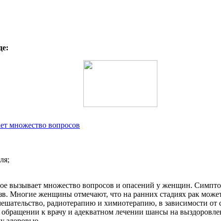
де:
ает множество вопросов
ля;
торое вызывает множество вопросов и опасений у женщин. Симпт
зв. Многие женщины отмечают, что на ранних стадиях рак может
ешательство, радиотерапию и химиотерапию, в зависимости от с
 обращении к врачу и адекватном лечении шансы на выздоровле
у здоровью.