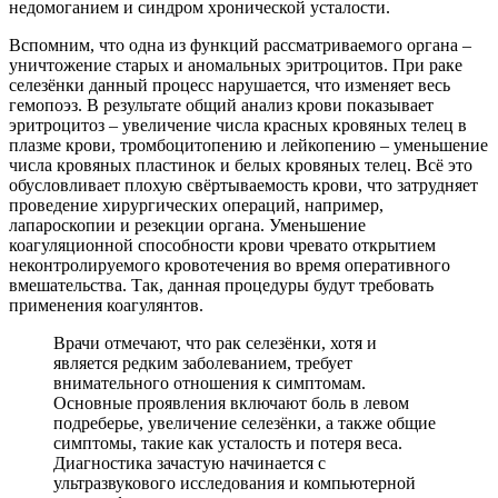
недомоганием и синдром хронической усталости.
Вспомним, что одна из функций рассматриваемого органа –
уничтожение старых и аномальных эритроцитов. При раке
селезёнки данный процесс нарушается, что изменяет весь
гемопоэз. В результате общий анализ крови показывает
эритроцитоз – увеличение числа красных кровяных телец в
плазме крови, тромбоцитопению и лейкопению – уменьшение
числа кровяных пластинок и белых кровяных телец. Всё это
обусловливает плохую свёртываемость крови, что затрудняет
проведение хирургических операций, например,
лапароскопии и резекции органа. Уменьшение
коагуляционной способности крови чревато открытием
неконтролируемого кровотечения во время оперативного
вмешательства. Так, данная процедуры будут требовать
применения коагулянтов.
Врачи отмечают, что рак селезёнки, хотя и
является редким заболеванием, требует
внимательного отношения к симптомам.
Основные проявления включают боль в левом
подреберье, увеличение селезёнки, а также общие
симптомы, такие как усталость и потеря веса.
Диагностика зачастую начинается с
ультразвукового исследования и компьютерной