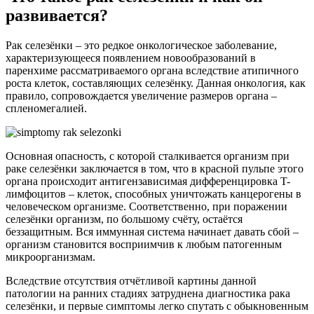
развивается?
Рак селезёнки – это редкое онкологическое заболевание,
характеризующееся появлением новообразований в
паренхиме рассматриваемого органа вследствие атипичного
роста клеток, составляющих селезёнку. Данная онкология, как
правило, сопровождается увеличение размеров органа –
спленомегалией.
Основная опасность, с которой сталкивается организм при
раке селезёнки заключается в том, что в красной пульпе этого
органа происходит антигензависимая дифференцировка T-
лимфоцитов – клеток, способных уничтожать канцерогены в
человеческом организме. Соответственно, при поражении
селезёнки организм, по большому счёту, остаётся
беззащитным. Вся иммунная система начинает давать сбой –
организм становится восприимчив к любым патогенным
микроорганизмам.
Вследствие отсутствия отчётливой картины данной
патологии на ранних стадиях затруднена диагностика рака
селезёнки, и первые симптомы легко спутать с обыкновенным