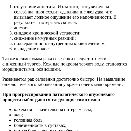
отсутствие аппетита. Из-за того, что увеличена
селезёнка, происходит сдавливание желудка, что
вызывает ложное ощущение его наполненности. В
результате – потеря массы тела;
анемия;
синдром хронической усталости;
снижение иммунных реакций;
подверженность внутренним кровотечениям;
выпадение волос.
Также к симптомам рака селезёнки следует отнести
сниженный тургор. Кожные покровы теряют воду, становятся
морщинистыми, обвисшими.
Развивается рак селезёнки достаточно быстро. На выявление
онкологического заболевания у врачей очень мало времени.
При прогрессировании патологического опухолевого
процесса наблюдаются следующие симптомы:
кахексия – значительная потеря массы;
жар;
головная боль;
болезненность в суставах;
острая боль в левом подреберье;