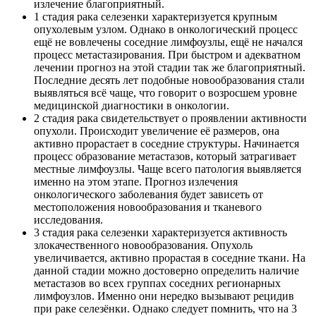
излечение благоприятный.
1 стадия рака селезенки характеризуется крупным
опухолевым узлом. Однако в онкологический процесс
ещё не вовлечены соседние лимфоузлы, ещё не начался
процесс метастазирования. При быстром и адекватном
лечении прогноз на этой стадии так же благоприятный.
Последние десять лет подобные новообразования стали
выявляться всё чаще, что говорит о возросшем уровне
медицинской диагностики в онкологии.
2 стадия рака свидетельствует о проявлении активности
опухоли. Происходит увеличение её размеров, она
активно прорастает в соседние структуры. Начинается
процесс образование метастазов, который затрагивает
местные лимфоузлы. Чаще всего патология выявляется
именно на этом этапе. Прогноз излечения
онкологического заболевания будет зависеть от
местоположения новообразования и тканевого
исследования.
3 стадия рака селезенки характеризуется активность
злокачественного новообразования. Опухоль
увеличивается, активно прорастая в соседние ткани. На
данной стадии можно достоверно определить наличие
метастазов во всех группах соседних регионарных
лимфоузлов. Именно они нередко вызывают рецидив
при раке селезёнки. Однако следует помнить, что на 3