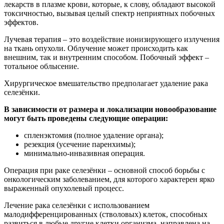
лекарств в плазме крови, которые, к слову, обладают высокой
токсичностью, вызывая целый спектр неприятных побочных
эффектов.
Лучевая терапия – это воздействие ионизирующего излучения
на ткань опухоли. Облучение может происходить как
внешним, так и внутренним способом. Побочный эффект –
тотальное облысение.
Хирургическое вмешательство предполагает удаление рака
селезёнки.
В зависимости от размера и локализации новообразование
могут быть проведены следующие операции:
спленэктомия (полное удаление органа);
резекция (усечение паренхимы);
минимально-инвазивная операция.
Операция при раке селезёнки – основной способ борьбы с
онкологическим заболеванием, для которого характерен ярко
выраженный опухолевый процесс.
Лечение рака селезёнки с использованием
малодифференцированных (стволовых) клеток, способных
развиться в любые другие клетки организма, направлена на