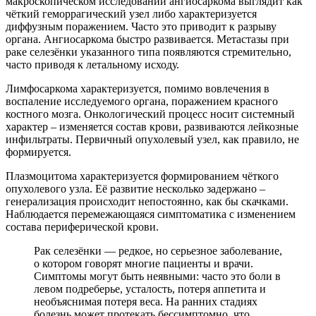
макроскопическом исследовании ангиосаркома выглядит как
чёткий геморрагический узел либо характеризуется
диффузным поражением. Часто это приводит к разрыву
органа. Ангиосаркома быстро развивается. Метастазы при
раке селезёнки указанного типа появляются стремительно,
часто приводя к летальному исходу.
Лимфосаркома характеризуется, помимо вовлечения в
воспаление исследуемого органа, поражением красного
костного мозга. Онкологический процесс носит системный
характер – изменяется состав крови, развиваются лейкозные
инфильтраты. Первичный опухолевый узел, как правило, не
формируется.
Плазмоцитома характеризуется формированием чёткого
опухолевого узла. Её развитие несколько задержано –
генерализация происходит непостоянно, как бы скачками.
Наблюдается перемежающаяся симптоматика с изменением
состава периферической крови.
Рак селезёнки — редкое, но серьезное заболевание,
о котором говорят многие пациенты и врачи.
Симптомы могут быть неявными: часто это боли в
левом подреберье, усталость, потеря аппетита и
необъяснимая потеря веса. На ранних стадиях
болезнь может протекать бессимптомно, что