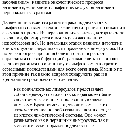
заболеваниям. Развитие онкологического процесса
начинается, если клетки лимфатических узлов начинают
перерождаться в раковые.
Дальнейший механизм развития рака подчелюстных
лимфоузлов сложен с технической точки зрения, но объяснить
его можно просто. Из переродившихся клеток, которые стали
раковыми, формируется опухоль (злокачественное
новообразование). На начальных этапах развития патологии
клетки опухоли сдерживаются пораженным лимфоузлом. Но
по мере прогрессирования болезни орган перестает
справляться со своей функцией, раковые клетки начинают
распространяться по организму с лимфотоком, что грозит
серьезными последствиями для всего организма. Именно по
этой причине так важно вовремя обнаружить рак и в
кратчайшие сроки начать его лечение.
Рак подчелюстных лимфоузлов представляет
собой серьезную патологию, которая может быть
следствием различных заболеваний, включая
лимфому. Врачи отмечают, что лимфома — это
злокачественное новообразование, возникающее
из клеток лимфатической системы. Она может
развиваться как в первичных лимфоузлах, так и
метастатически, поражая подчелюстные