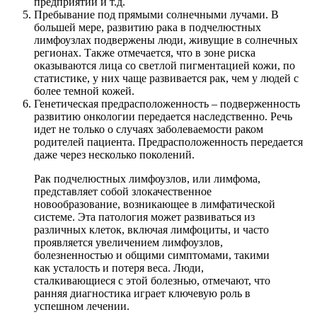
предприятий и т.д.
Пребывание под прямыми солнечными лучами. В
большей мере, развитию рака в подчелюстных
лимфоузлах подвержены люди, живущие в солнечных
регионах. Также отмечается, что в зоне риска
оказываются лица со светлой пигментацией кожи, по
статистике, у них чаще развивается рак, чем у людей с
более темной кожей.
Генетическая предрасположенность – подверженность
развитию онкологии передается наследственно. Речь
идет не только о случаях заболеваемости раком
родителей пациента. Предрасположенность передается
даже через несколько поколений.
Рак подчелюстных лимфоузлов, или лимфома,
представляет собой злокачественное
новообразование, возникающее в лимфатической
системе. Эта патология может развиваться из
различных клеток, включая лимфоциты, и часто
проявляется увеличением лимфоузлов,
болезненностью и общими симптомами, такими
как усталость и потеря веса. Люди,
сталкивающиеся с этой болезнью, отмечают, что
ранняя диагностика играет ключевую роль в
успешном лечении.