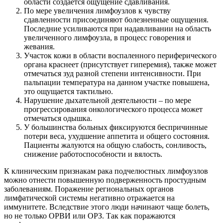
области создается ощущение сдавливания.
По мере увеличения лимфоузлов к чувству
сдавленности присоединяют болезненные ощущения.
Последние усиливаются при надавливании на область
увеличенного лимфоузла, в процесс говорения и
жевания.
Участок кожи в области воспаленного периферического
органа краснеет (присутствует гиперемия), также может
отмечаться зуд разной степени интенсивности. При
пальпации температура на данном участке повышена,
это ощущается тактильно.
Нарушение дыхательной деятельности – по мере
прогрессирования онкологического процесса может
отмечаться одышка.
У большинства больных фиксируются беспричинные
потери веса, ухудшение аппетита и общего состояния.
Пациенты жалуются на общую слабость, сонливость,
снижение работоспособности и вялость.
К клиническим признакам рака подчелюстных лимфоузлов
можно отнести повышенную подверженность простудным
заболеваниям. Поражение региональных органов
лимфатической системы негативно отражается на
иммунитете. Вследствие этого люди начинают чаще болеть,
но не только ОРВИ или ОРЗ. Так как поражаются