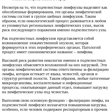
Несмотря на то, что подчелюстные лимфоузлы выделяют как
обособленные формирования, эти органы лимфатической
системы состоят в группе шейных лимфоузлов. Таким
образом, если онкологический процесс развивается в любом
из упомянутых региональных лимфатических узлах, высок
риск последующего поражения именно подчелюстного узла.
Рак подчелюстных лимфоузлов представляется собой
возникновение злокачественной опухоли, которая
формируется в этих периферических органах. Патологий
процесс имеет синонимическое название – лимфома.
Высокий риск развития онкологии именно в подчелюстных
лимфоузлах объясняется возложенной на них нагрузкой. Эти
органы лимфатической системы ответственны за фильтрацию
лимфы, которая истекает от языка, челюстей, органов и
структур ротовой полости. Таким образом, любые патогенные
микроорганизмы, воспалительные и инфекционные
процессы, охватывающие данный отдел, повышают нагрузку
на лимфатические узлы под челюстью.
Выполняя свою основную функцию – фильтрацию лимфы, на
подчелюстной лимфоузел возлагается повышенная нагрузка,
особенно, если человек подвержен респираторным и прочим