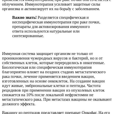
облучением. Иммунотерапия усиливает защитные силы
организма и активизирует их на борьбу с заболеванием.
Важно знать!
Разделяется специфическая и
неспецифическая иммунотерапия при раке почки,
препараты для активизирования иммунного
ответа используются натуральные или
синтезированные.
Иммунная система защищает организм не только от
проникновения чужеродных вирусов и бактерий, но и от
собственных клеток, которые переродились в онкогенные.
Биологическая или специфическая иммунотерапия
благоприятно влияет на поздних стадиях метастатического
рака почки, лечение применяется введением вакцин,
изготовленных на основе онкоклеток. На создание вакцин
идут живые, эмбриональные клетки и пептиды. Частота
рецидивов при применении вакцин из опухолевых клеток
снижается на 10% после локальной нефрэктомии не
метастатического рака. При метастазах вакцины не оказывают
должного эффекта.
Вакцину из пептидов представляет препарат Онкофаг. На его