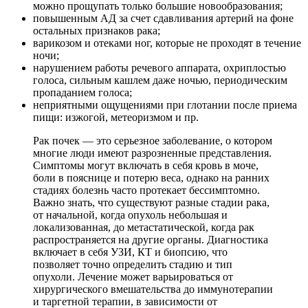
можно прощупать только большие новообразования;
повышенным АД за счет сдавливания артерий на фоне
остальных признаков рака;
варикозом и отеками ног, которые не проходят в течение
ночи;
нарушением работы речевого аппарата, охриплостью
голоса, сильным кашлем даже ночью, периодическим
пропаданием голоса;
неприятными ощущениями при глотании после приема
пищи: изжогой, метеоризмом и пр.
Рак почек — это серьезное заболевание, о котором
многие люди имеют разрозненные представления.
Симптомы могут включать в себя кровь в моче,
боли в пояснице и потерю веса, однако на ранних
стадиях болезнь часто протекает бессимптомно.
Важно знать, что существуют разные стадии рака,
от начальной, когда опухоль небольшая и
локализованная, до метастатической, когда рак
распространяется на другие органы. Диагностика
включает в себя УЗИ, КТ и биопсию, что
позволяет точно определить стадию и тип
опухоли. Лечение может варьироваться от
хирургического вмешательства до иммунотерапии
и таргетной терапии, в зависимости от