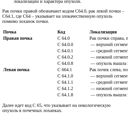
локализации и характера опухоли.
Рак почки правой обозначают кодом С64.0, рак левой почки –
С64.1, где С64 – указывает на злокачественную опухоль
помимо лоханок почки.
Почка
Код
Локализация
Правая почка
С 64.0
Рак почки справа, 
С 64.0.0
— верхний сегмен
С 64.0.1
— средний сегмен
С 64.0.2
— нижний сегмент
С 64.0.8
— опухоль вышла з
Левая почка
С 664.1
Рак почек слева, п
С 64.1.0
— верхний сегмен
С 64.1.1
— средний сегмен
С 64.1.2
— нижний сегмент
С 64.1.8
— опухоль вышла з
Далее идет код С 65, что указывает на онкологическую
опухоль в почечных лоханках.