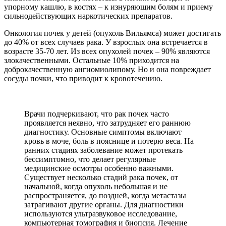
упорному кашлю, в костях – к изнуряющим болям и приему
сильнодействующих наркотических препаратов.
Онкология почек у детей (опухоль Вильямса) может достигать
до 40% от всех случаев рака. У взрослых она встречается в
возрасте 35-70 лет. Из всех опухолей почек – 90% являются
злокачественными. Остальные 10% приходится на
доброкачественную ангиомиолипому. Но и она повреждает
сосуды почки, что приводит к кровотечению.
Врачи подчеркивают, что рак почек часто
проявляется неявно, что затрудняет его раннюю
диагностику. Основные симптомы включают
кровь в моче, боль в пояснице и потерю веса. На
ранних стадиях заболевание может протекать
бессимптомно, что делает регулярные
медицинские осмотры особенно важными.
Существует несколько стадий рака почек, от
начальной, когда опухоль небольшая и не
распространяется, до поздней, когда метастазы
затрагивают другие органы. Для диагностики
используются ультразвуковое исследование,
компьютерная томография и биопсия. Лечение