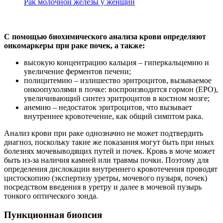
Рак молочной железы у женщин
С помощью биохимического анализа крови определяют
онкомаркеры при раке почек, а также:
высокую концентрацию кальция – гиперкальцемию и
увеличение ферментов печени;
полицитемию – излишество эритроцитов, вызываемое
онкоопухолями в почке: воспроизводится гормон (ЕРО),
увеличивающий синтез эритроцитов в костном мозге;
анемию – недостаток эритроцитов, что вызывает
внутреннее кровотечение, как общий симптом рака.
Анализ крови при раке однозначно не может подтвердить
диагноз, поскольку такие же показания могут быть при иных
болезнях мочевыводящих путей и почек. Кровь в моче может
быть из-за наличия камней или травмы почки. Поэтому для
определения дислокации внутреннего кровотечения проводят
цистоскопию (экспертизу уретры, мочевого пузыря, почек)
посредством введения в уретру и далее в мочевой пузырь
тонкого оптического зонда.
Пункционная биопсия