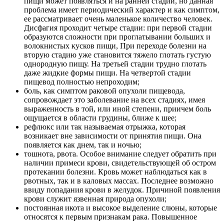
пищи может появляться и на ранней стадии, но данная
проблема имеет периодический характер и как симптом,
ее рассматривает очень маленькое количество человек.
Дисфагия проходит четыре стадии: при первой стадии
образуются сложности при проглатывании больших и
волокнистых кусков пищи, При переходе болезни на
вторую стадию уже становится тяжело глотать густую
однородную пищу. На третьей стадии трудно глотать
даже жидкие формы пищи. На четвертой стадии
пищевод полностью непроходим;
боль, как симптом раковой опухоли пищевода,
сопровождает это заболевание на всех стадиях, имея
выраженность в той, или иной степени, приичем боль
ощущается в области грудины, ближе к шее;
рефлюкс или так называемая отрыжка, которая
возникает вне зависимости от принятия пищи. Она
появляется как днем, так и ночью;
тошнота, рвота. Особое внимание следует обратить при
наличии примеси крови, свидетельствующей об остром
протекании болезни. Кровь может наблюдаться как в
рвотных, так и в каловых массах. Последнее возможно
ввиду попадания крови в желудок. Причиной появления
крови служит язвенная природа опухоли;
постоянная икота и высокое выделение слюны, которые
относятся к первым признакам рака. Повышенное