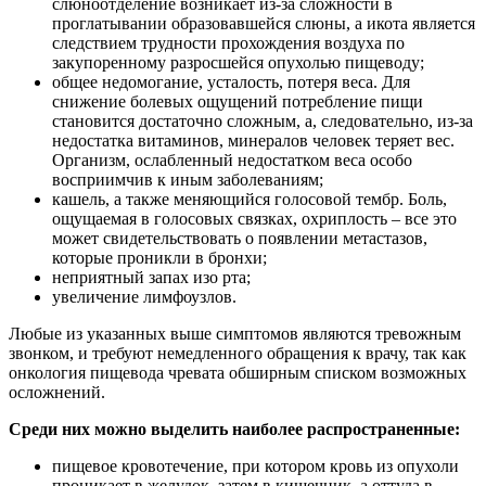
слюноотделение возникает из-за сложности в
проглатывании образовавшейся слюны, а икота является
следствием трудности прохождения воздуха по
закупоренному разросшейся опухолью пищеводу;
общее недомогание, усталость, потеря веса. Для
снижение болевых ощущений потребление пищи
становится достаточно сложным, а, следовательно, из-за
недостатка витаминов, минералов человек теряет вес.
Организм, ослабленный недостатком веса особо
восприимчив к иным заболеваниям;
кашель, а также меняющийся голосовой тембр. Боль,
ощущаемая в голосовых связках, охриплость – все это
может свидетельствовать о появлении метастазов,
которые проникли в бронхи;
неприятный запах изо рта;
увеличение лимфоузлов.
Любые из указанных выше симптомов являются тревожным
звонком, и требуют немедленного обращения к врачу, так как
онкология пищевода чревата обширным списком возможных
осложнений.
Среди них можно выделить наиболее распространенные:
пищевое кровотечение, при котором кровь из опухоли
проникает в желудок, затем в кишечник, а оттуда в