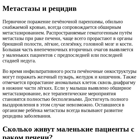
Метастазы и рецидив
Первичное поражение печёночной паренхимы, обильно
снабжаемой кровью, всегда сопровождается обширным
метастазированием. Распространяемые гематогенным путём
метастазы при раке печени, чаще всего прорастают в органы
брюшной полости, лёгкие, селезёнку, головной мозг и кости.
Большая часть внепеченочных вторичных очагов выявляется
у маленьких пациентов с предпоследней или последней
стадией недуга.
Во время инфильтративного роста печёночные онкоструктуры
могут поражать желчный пузырь, желудок и кишечник. Также
отмечается прорастание аномальных клеток сквозь диафрагму
в нижние части лёгких. Если у малыша выявлено обширное
метастазирование, все терапевтические мероприятия
становятся полностью бесполезными. Достигнуть полного
выздоровления в этом случае невозможно. Оставшиеся в
организме ребёнка метастазы всегда вызывают развитие
рецидива заболевания.
Сколько живут маленькие пациенты с
раком печени?