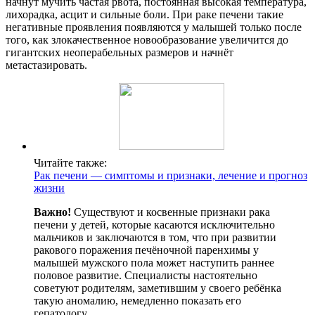
начнут мучить частая рвота, постоянная высокая температура,
лихорадка, асцит и сильные боли. При раке печени такие
негативные проявления появляются у малышей только после
того, как злокачественное новообразование увеличится до
гигантских неоперабельных размеров и начнёт
метастазировать.
Читайте также:
Рак печени — симптомы и признаки, лечение и прогноз
жизни
Важно!
Существуют и косвенные признаки рака
печени у детей, которые касаются исключительно
мальчиков и заключаются в том, что при развитии
ракового поражения печёночной паренхимы у
малышей мужского пола может наступить раннее
половое развитие. Специалисты настоятельно
советуют родителям, заметившим у своего ребёнка
такую аномалию, немедленно показать его
гепатологу.