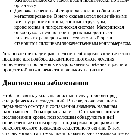
организму.
Для рака печени на 4 стадии характерно обширное
метастазирование. В него оказываются вовлечёнными
все внутренние органы, костные структуры,
кровеносная и лимфатическая система. Материнская
онкоопухоль печёночной паренхимы достигает
гигантских размеров – весь секреторный орган
становится сплошным злокачественным конгломератом.
Установление стадии рака печени необходимо в клинической
практике для подбора адекватного протокола лечения,
определения прогнозов к выздоровлению ребенка и расчёта
процентной выживаемости маленьких пациентов.
Диагностика заболевания
Чтобы выявить у малыша опасный недуг, проводят ряд
специфических исследований. В первую очередь, после
первичного осмотра и составления анамнеза, малышам
назначаются лабораторные анализы. Они заключаются в
исследовании крови, позволяющем обнаружить в ней
определённые онкомаркеры, подтверждающие развитие
онкологического поражения секреторного органа. В том
случае, когда симптомы, предположительно указывающие на