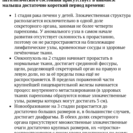
малыша достаточно короткий период времени:
1 стадия рака печени у детей. Злокачественная структура
располагается исключительно в одной доле
секреторного органа, занимая не более четверти
паренхимы. У аномального узла в самом начале
развития отсутствует склонность к прорастанию,
поэтому он не распространяется на близлежащие
лимфатические узлы, кровеносные сосуды и здоровые
печёночные ткани.
Онкоопухоль на 2 стадии начинает прорастать в
нормальные ткани, достигает срединной фиссуры,
щели, разделяющей секреторный орган на правую и
левую доли, но за её пределы пока ещё не
распространяется. В пределах пораженной части
крупнейшей пищеварительной железы начинается
процесс внутреннего метастазирования (в здоровых
тканях паренхимы образуются новые злокачественные
узлы, размеры которых могут достигать 5 см).
Новообразование на 3 стадии разрастается до
достаточно больших размеров и, в большинстве случаев,
достигает диафрагмы. В обеих долях секреторного
органа присутствуют множественные злокачественные
очаги достаточно крупных размеров, их «отростки»
распространяются с током крови практически по всему