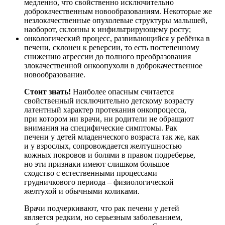
медленно, что свойственно исключительно
доброкачественным новообразованиям. Некоторые же
незлокачественные опухолевые структуры малышей,
наоборот, склонны к инфильтрирующему росту;
онкологический процесс, развивающийся у ребёнка в
печени, склонен к реверсии, то есть постепенному
снижению агрессии до полного преобразования
злокачественной онкоопухоли в доброкачественное
новообразование.
Стоит знать!
Наиболее опасным считается
свойственный исключительно детскому возрасту
латентный характер протекания онкопроцесса,
при котором ни врачи, ни родители не обращают
внимания на специфические симптомы. Рак
печени у детей младенческого возраста так же, как
и у взрослых, сопровождается желтушностью
кожных покровов и болями в правом подреберье,
но эти признаки имеют слишком большое
сходство с естественными процессами
грудничкового периода – физиологической
желтухой и обычными коликами.
Врачи подчеркивают, что рак печени у детей
является редким, но серьезным заболеванием,