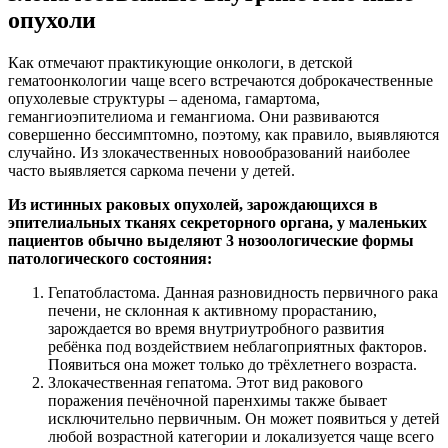
опухоли
Как отмечают практикующие онкологи, в детской
гематоонкологии чаще всего встречаются доброкачественные
опухолевые структуры – аденома, гамартома,
гемангиоэпителиома и гемангиома. Они развиваются
совершенно бессимптомно, поэтому, как правило, выявляются
случайно. Из злокачественных новообразований наиболее
часто выявляется саркома печени у детей.
Из истинных раковых опухолей, зарождающихся в
эпителиальных тканях секреторного органа, у маленьких
пациентов обычно выделяют 3 нозоологические формы
патологического состояния:
Гепатобластома. Данная разновидность первичного рака
печени, не склонная к активному прорастанию,
зарождается во время внутриутробного развития
ребёнка под воздействием неблагоприятных факторов.
Появиться она может только до трёхлетнего возраста.
Злокачественная гепатома. Этот вид ракового
поражения печёночной паренхимы также бывает
исключительно первичным. Он может появиться у детей
любой возрастной категории и локализуется чаще всего