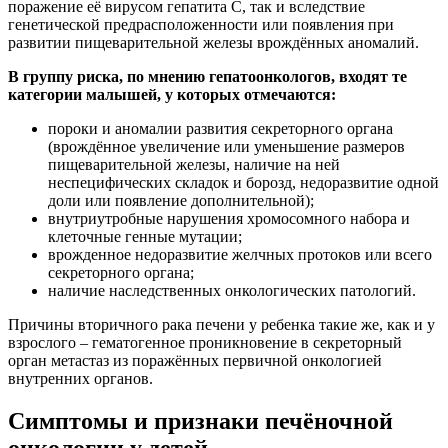
поражение её вирусом гепатита C, так и вследствие
генетической предрасположенности или появления при
развитии пищеварительной железы врождённых аномалий.
В группу риска, по мнению гепатоонкологов, входят те
категории малышей, у которых отмечаются:
пороки и аномалии развития секреторного органа
(врождённое увеличение или уменьшение размеров
пищеварительной железы, наличие на ней
неспецифических складок и борозд, недоразвитие одной
доли или появление дополнительной);
внутриутробные нарушения хромосомного набора и
клеточные генные мутации;
врожденное недоразвитие желчных протоков или всего
секреторного органа;
наличие наследственных онкологических патологий.
Причины вторичного рака печени у ребенка такие же, как и у
взрослого – гематогенное проникновение в секреторный
орган метастаз из поражённых первичной онкологией
внутренних органов.
Симптомы и признаки печёночной