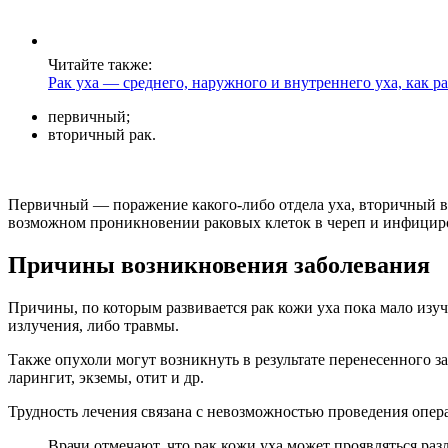
Читайте также:
Рак уха — среднего, наружного и внутреннего уха, как р
первичный;
вторичный рак.
Первичный — поражение какого-либо отдела уха, вторичный воз
возможном проникновении раковых клеток в череп и инфициро
Причины возникновения заболевания
Причины, по которым развивается рак кожи уха пока мало изу
излучения, либо травмы.
Также опухоли могут возникнуть в результате перенесенного за
ларингит, экземы, отит и др.
Трудность лечения связана с невозможностью проведения опер
Врачи отмечают, что рак кожи уха может проявляться ра