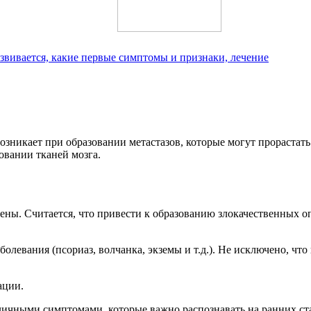
азвивается, какие первые симптомы и признаки, лечение
никает при образовании метастазов, которые могут прорастать 
вании тканей мозга.
чены. Считается, что привести к образованию злокачественных
болевания (псориаз, волчанка, экземы и т.д.). Не исключено, ч
ации.
зличными симптомами, которые важно распознавать на ранних с