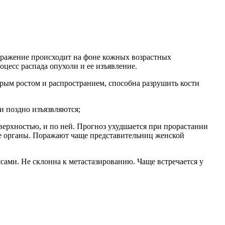
ражение происходит на фоне кожных возрастных
цесс распада опухоли и ее изъявление.
рым ростом и распространием, способна разрушить кости
и поздно изъязвляются;
верхностью, и по ней. Прогноз ухудшается при прорастании
е органы. Поражают чаще представительниц женской
ами. Не склонна к метастазированию. Чаще встречается у