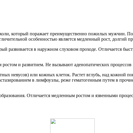
ухоли, который поражает преимущественно пожилых мужчин. По
тличительной особенностью является медленный рост, долгий про
ый развивается в наружном слуховом проходе. Отличается быст
 ростом и развитием. Не вызывают аденопатических процессов 
ных невусов) или кожных клеток. Растет вглубь, над кожной по
стазированием в лимфоузлы, реже гематогенным путем в прочи
бразования. Отличается медленным ростом и язвенными процесс