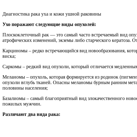
Диагностика рака уха и кожи ушной раковины
Ухо поражают следующие виды опухолей:
Плоскоклеточный рак — это самый часто встречаемый вид оп
атрофических изменений, экземы либо старческого кератоза. О
Карциномы – редко встречающийся вид новообразования, котор
виска;
Саркомы – редкий вид опухоли, который отличается медленным
Меланомы – опухоль, которая формируется из родинок (пигмент
опухоли вглубь тканей. Опасны меланомы бурным ранним мета
половины населения;
Базалиомы – самый благоприятный вид злокачественного новоо
пожилых мужчин.
Различают два вида рака: