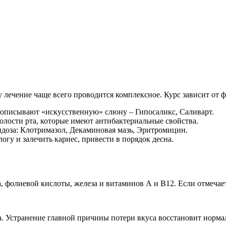
 лечение чаще всего проводится комплексное. Курс зависит от 
рописывают «искусственную» слюну – Гипосаликс, Саливарт.
олости рта, которые имеют антибактериальные свойства.
идоза: Клотримазол, Декаминовая мазь, Эритромицин.
огу и залечить кариес, привести в порядок десна.
 фолиевой кислоты, железа и витаминов А и В12. Если отмечает
. Устранение главной причины потери вкуса восстановит норма