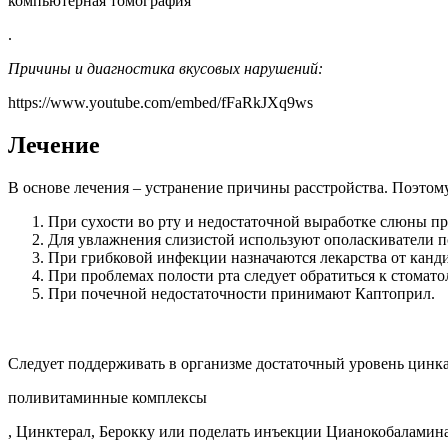
компьютерная томография
.
Причины и диагностика вкусовых нарушений:
https://www.youtube.com/embed/fFaRkJXq9ws
Лечение
В основе лечения – устранение причины расстройства. Поэтому
При сухости во рту и недостаточной выработке слюны п
Для увлажнения слизистой используют ополаскиватели п
При грибковой инфекции назначаются лекарства от канд
При проблемах полости рта следует обратиться к стоматол
При почечной недостаточности принимают Каптоприл.
Следует поддерживать в организме достаточный уровень цинка,
поливитаминные комплексы
, Цинктерал, Берокку или поделать инъекции Цианокобаламина