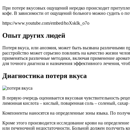
При потере вкусовых ощущений нередко происходит притуплени
кофе. В зависимости от ощущений больного можно судить о по
https://www.youtube.com/embed/hoXskIk_o7o
Опыт других людей
Потеря вкуса, или анозмия, может быть вызвана различными п
расстройство может серьезно повлиять на качество жизни чел
применяться различные методики, включая применение аромате
для точного диагноза и назначения эффективного лечения, чтоб
Диагностика потеря вкуса
В первую очередь оценивается вкусовая чувствительность реце
лимонная кислота – кислый, поваренная соль – соленый, сахар
Компоненты наносятся на определенные зоны языка. По получе
Кроме этого производится исследование крови на определение
или печеночной недостаточности. Больной должен получить ко