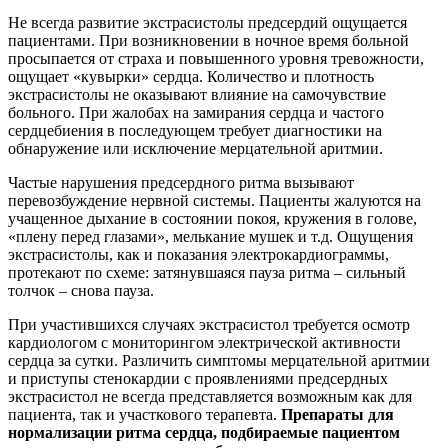
Не всегда развитие экстрасистолы предсердий ощущается
пациентами. При возникновении в ночное время больной
просыпается от страха и повышенного уровня тревожности,
ощущает «кувырки» сердца. Количество и плотность
экстрасистолы не оказывают влияние на самочувствие
больного. При жалобах на замирания сердца и частого
сердцебиения в последующем требует диагностики на
обнаружение или исключение мерцательной аритмии.
Частые нарушения предсердного ритма вызывают
перевозбуждение нервной системы. Пациенты жалуются на
учащенное дыхание в состоянии покоя, кружения в голове,
«плену перед глазами», мелькание мушек и т.д. Ощущения
экстрасистолы, как и показания электрокардиограммы,
протекают по схеме: затянувшаяся пауза ритма – сильный
толчок – снова пауза.
При участившихся случаях экстрасистол требуется осмотр
кардиологом с мониторингом электрической активности
сердца за сутки. Различить симптомы мерцательной аритмии
и приступы стенокардии с проявлениями предсердных
экстрасистол не всегда представляется возможным как для
пациента, так и участкового терапевта.
Препараты для
нормализации ритма сердца, подбираемые пациентом