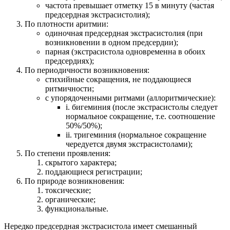
частота превышает отметку 15 в минуту (частая
предсердная экстрасистолия);
По плотности аритмии:
одиночная предсердная экстрасистолия (при
возникновении в одном предсердии);
парная (экстрасистола одновременна в обоих
предсердиях);
По периодичности возникновения:
стихийные сокращения, не поддающиеся
ритмичности;
с упорядоченными ритмами (аллоритмические):
i. бигеминия (после экстрасистолы следует
нормальное сокращение, т.е. соотношение
50%/50%);
ii. тригеминия (нормальное сокращение
чередуется двумя экстрасистолами);
По степени проявления:
скрытого характера;
поддающиеся регистрации;
По природе возникновения:
токсические;
органические;
функциональные.
Нередко предсердная экстрасистола имеет смешанный