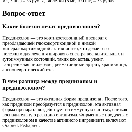
мл, 3 шт.) – 33 рубля, таблетки (5 мг, 100 шт) – 73 рубля.
Вопрос-ответ
Какие болезни лечат преднизолоном?
Преднизолон — это кортикостероидный препарат с
преобладающей глюкокортикоидной и низкой
минералокортикоидной активностью, что делает его
полезным для лечения широкого спектра воспалительных и
аутоиммунных состояний, таких как астма, увеит,
гангренозная пиодермия, ревматоидный артрит, крапивница,
ангионевротический отек
В чем разница между преднизоном и
преднизолоном?
Преднизолон — это активная форма преднизона . После того,
как преднизон преобразуется в преднизолон, эта активная
форма препарата воздействует на иммунную систему, снижая
воспалительную реакцию организма. Фирменные продукты с
преднизолоном в качестве активного ингредиента включают
Orapred, Pediapred.