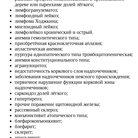
дереве или паренхиме долей лёгкого;
лимфогранулематоз;
лимфоидный лейкоз;
лимфома Ходжкина;
миелоидный лейкоз;
лимфолейкоз хронический и острый.
анемия гемолитического типа;
приобретённая красноклеточная аплазия;
апластическая анемия;
пурпура идиопатического типа тромбоцитопеническая;
анемия конституционального типа;
агранулоцитоз;
недостаточность коркового слоя надпочечников;
заболевания надпочечников неясного происхождения;
первичное нарушение функции корковой зоны
надпочечников;
саркоидоз долей лёгкого;
гипертиреоз;
прочие поражение щитовидной железы;
рассеянный склероз;
конъюнктивит атопического типа;
блефароконъюнкивит;
блефарит;
склерит;
эписклерит;