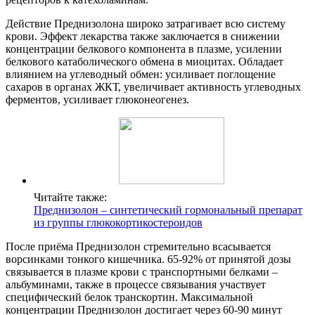
Действие Преднизолона широко затрагивает всю систему
крови. Эффект лекарства также заключается в снижении
концентрации белкового компонента в плазме, усилении
белкового катаболического обмена в миоцитах. Обладает
влиянием на углеводный обмен: усиливает поглощение
сахаров в органах ЖКТ, увеличивает активность углеводных
ферментов, усиливает глюконеогенез.
Читайте также:
Преднизолон – синтетический гормональный препарат
из группы глюкокортикостероидов
После приёма Преднизолон стремительно всасывается
ворсинками тонкого кишечника. 65-92% от принятой дозы
связывается в плазме крови с транспортными белками –
альбуминами, также в процессе связывания участвует
специфический белок транскортин. Максимальной
концентрации Преднизолон достигает через 60-90 минут