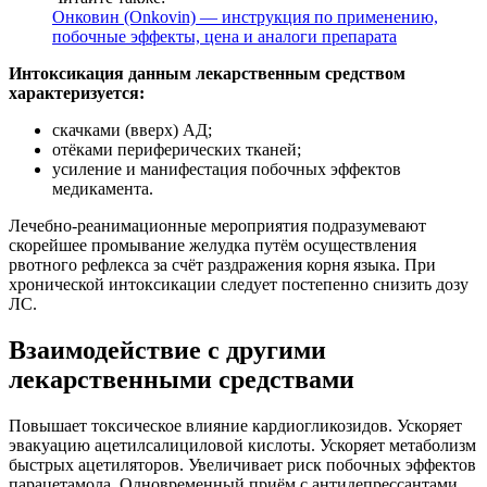
Онковин (Onkovin) — инструкция по применению,
побочные эффекты, цена и аналоги препарата
Интоксикация данным лекарственным средством
характеризуется:
скачками (вверх) АД;
отёками периферических тканей;
усиление и манифестация побочных эффектов
медикамента.
Лечебно-реанимационные мероприятия подразумевают
скорейшее промывание желудка путём осуществления
рвотного рефлекса за счёт раздражения корня языка. При
хронической интоксикации следует постепенно снизить дозу
ЛС.
Взаимодействие с другими
лекарственными средствами
Повышает токсическое влияние кардиогликозидов. Ускоряет
эвакуацию ацетилсалициловой кислоты. Ускоряет метаболизм
быстрых ацетиляторов. Увеличивает риск побочных эффектов
парацетамола. Одновременный приём с антидепрессантами