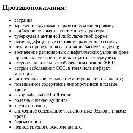
Противопоказания:
ветрянка;
заражение круглыми паразитическими червями;
грибковое поражение системного характера;
туберкулёз в активной либо латентной форме;
иммунодефицитные состояния различного генеза;
недавно проведённая вакцинация (менее 2 недель);
воспаление регионарных лимфатических узлов на фоне
профилактической прививки против туберкулёза;
островоспалительные заболевания органов ЖКТ;
острые заболевания ССС, в том числе инфаркт
миокарда;
патологическое повышение артериального давления;
повышенное содержание липопротеинов в плазме
крови;
сахарный диабет I и II типа;
болезнь Ищенко-Кушинга;
камни в почках;
сниженное содержание транспортных белков в плазме
крови;
беременность;
период грудного вскармливания.