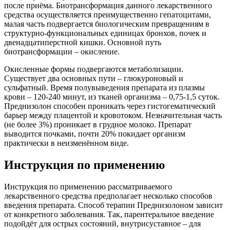
после приёма. Биотрансформация данного лекарственного
средства осуществляется преимущественно гепатоцитами,
малая часть подвергается биологическим превращениям в
структурно-функциональных единицах бронхов, почек и
двенадцатиперстной кишки. Основной путь
биотрансформации – окисление.
Окисленные формы подвергаются метаболизации.
Существует два основных пути – глюкуроновый и
сульфатный. Время полувыведения препарата из плазмы
крови – 120-240 минут, из тканей организма – 0,75-1,5 суток.
Преднизолон способен проникать через гистогематический
барьер между плацентой и кровотоком. Незначительная часть
(не более 3%) проникает в грудное молоко. Препарат
выводится почками, почти 20% покидает организм
практически в неизменённом виде.
Инструкция по применению
Инструкция по применению рассматриваемого
лекарственного средства предполагает несколько способов
введения препарата. Способ терапии Преднизолоном зависит
от конкретного заболевания. Так, парентеральное введение
подойдёт для острых состояний, внутрисуставное – для