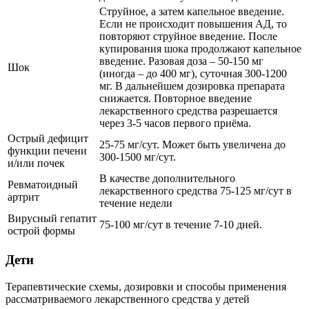
Струйное, а затем капельное введение.
Если не происходит повышения АД, то
повторяют струйное введение. После
купирования шока продолжают капельное
введение. Разовая доза – 50-150 мг
Шок
(иногда – до 400 мг), суточная 300-1200
мг. В дальнейшем дозировка препарата
снижается. Повторное введение
лекарственного средства разрешается
через 3-5 часов первого приёма.
Острый дефицит
25-75 мг/сут. Может быть увеличена до
функции печени
300-1500 мг/сут.
и/или почек
В качестве дополнительного
Ревматоидный
лекарственного средства 75-125 мг/сут в
артрит
течение недели
Вирусный гепатит
75-100 мг/сут в течение 7-10 дней.
острой формы
Дети
Терапевтические схемы, дозировки и способы применения
рассматриваемого лекарственного средства у детей