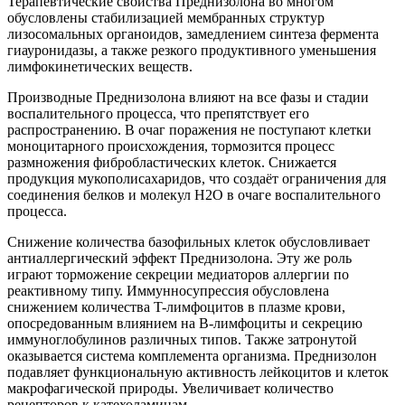
Терапевтические свойства Преднизолона во многом
обусловлены стабилизацией мембранных структур
лизосомальных органоидов, замедлением синтеза фермента
гиауронидазы, а также резкого продуктивного уменьшения
лимфокинетических веществ.
Производные Преднизолона влияют на все фазы и стадии
воспалительного процесса, что препятствует его
распространению. В очаг поражения не поступают клетки
моноцитарного происхождения, тормозится процесс
размножения фибробластических клеток. Снижается
продукция мукополисахаридов, что создаёт ограничения для
соединения белков и молекул H2O в очаге воспалительного
процесса.
Снижение количества базофильных клеток обусловливает
антиаллергический эффект Преднизолона. Эту же роль
играют торможение секреции медиаторов аллергии по
реактивному типу. Иммунносупрессия обусловлена
снижением количества T-лимфоцитов в плазме крови,
опосредованным влиянием на B-лимфоциты и секрецию
иммуноглобулинов различных типов. Также затронутой
оказывается система комплемента организма. Преднизолон
подавляет функциональную активность лейкоцитов и клеток
макрофагической природы. Увеличивает количество
рецепторов к катехоламинам.