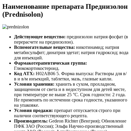
Наименование препарата Преднизолон
(Prednisolon)
Действующее вещество:
преднизолон натрия фосфат (в
перерасчете на преднизолон).
Вспомогательные вещества:
никотинамид; натрия
метабисульфит; динатрия эдетат; натрия гидроксид; вода
для инъекций.
Фармакотерапевтическая группа:
Глюкокортикостероид.
Код АТХ:
H02AB06 5. Форма выпуска: Растворы для в/
в и в/м инъекций, таблетки, мазь, глазные капли.
Условия хранения:
хранить в сухом, прохладном,
защищенном от света и в недоступном для детей месте,
при температуре не выше 25 °С. Срок годности: 2 года.
Не применять по истечении срока годности, указанного
на упаковке.
Условия продажи:
препарат отпускается строго при
наличии соответствующего рецепта.
Производитель:
Gedeon Richter (Венгрия); Обновление
ПФК ЗАО (Россия); Эльфа Научно-производственный