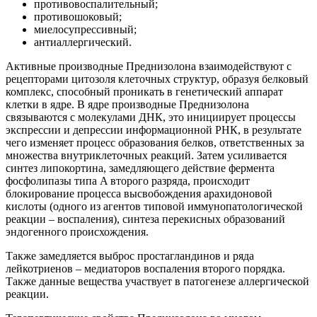
противовоспалительный;
противошоковый;
миелосупрессивный;
антиаллергический.
Активные производные Преднизолона взаимодействуют с
рецепторами цитозоля клеточных структур, образуя белковый
комплекс, способный проникать в генетический аппарат
клетки в ядре. В ядре производные Преднизолона
связываются с молекулами ДНК, это инициирует процессы
экспрессии и депрессии информационной РНК, в результате
чего изменяет процесс образования белков, ответственных за
множества внутриклеточных реакций. Затем усиливается
синтез липокортина, замедляющего действие фермента
фосфолипазы типа A второго разряда, происходит
блокирование процесса высвобождения арахидоновой
кислоты (одного из агентов типовой иммунопатологической
реакции – воспаления), синтеза перекисных образований
эндогенного происхождения.
Также замедляется выброс простагландинов и ряда
лейкотриенов – медиаторов воспаления второго порядка.
Также данные вещества участвует в патогенезе аллергической
реакции.