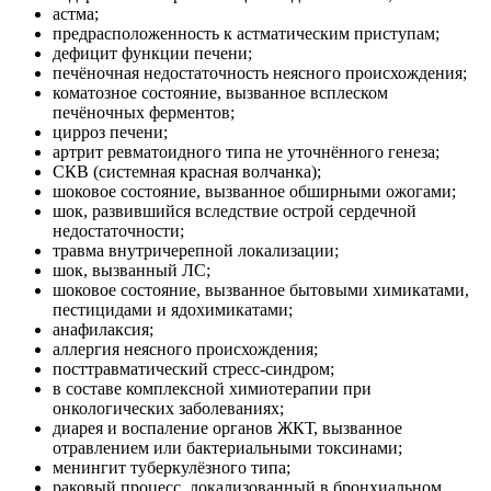
астма;
предрасположенность к астматическим приступам;
дефицит функции печени;
печёночная недостаточность неясного происхождения;
коматозное состояние, вызванное всплеском
печёночных ферментов;
цирроз печени;
артрит ревматоидного типа не уточнённого генеза;
СКВ (системная красная волчанка);
шоковое состояние, вызванное обширными ожогами;
шок, развившийся вследствие острой сердечной
недостаточности;
травма внутричерепной локализации;
шок, вызванный ЛС;
шоковое состояние, вызванное бытовыми химикатами,
пестицидами и ядохимикатами;
анафилаксия;
аллергия неясного происхождения;
посттравматический стресс-синдром;
в составе комплексной химиотерапии при
онкологических заболеваниях;
диарея и воспаление органов ЖКТ, вызванное
отравлением или бактериальными токсинами;
менингит туберкулёзного типа;
раковый процесс, локализованный в бронхиальном