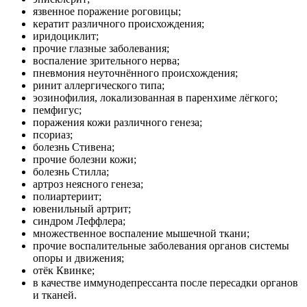
язвенное поражение роговицы;
кератит различного происхождения;
иридоциклит;
прочие глазные заболевания;
воспаление зрительного нерва;
пневмония неуточнённого происхождения;
ринит аллергического типа;
эозинофилия, локализованная в паренхиме лёгкого;
пемфигус;
поражения кожи различного генеза;
псориаз;
болезнь Стивена;
прочие болезни кожи;
болезнь Стилла;
артроз неясного генеза;
полиартериит;
ювенильный артрит;
синдром Леффлера;
множественное воспаление мышечной ткани;
прочие воспалительные заболевания органов системы
опоры и движения;
отёк Квинке;
в качестве иммунодепрессанта после пересадки органов
и тканей.