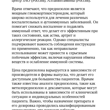
центр ЗАО (Россия); Алтайвитамины (Россия).
Врачи отмечают, что преднизолон является
мощным глюкокортикостероидом, который
широко используется для лечения различных
воспалительных и аутоиммунных заболеваний. Он
помогает снижать воспаление и подавлять
иммунный ответ, что делает его эффективным при
таких состояниях, как астма, артрит и
аллергические реакции. Однако специалисты
подчеркивают важность соблюдения инструкции
по применению, так как неправильное
использование может привести к серьезным
побочным эффектам, включая нарушения обмена
веществ и ослабление иммунной системы.
Цена преднизолона варьируется в зависимости от
производителя и формы выпуска, что делает его
доступным для большинства пациентов. Врачам
также известны аналоги преднизолона, такие как
метилпреднизолон и дексаметазон, которые могут
быть использованы в зависимости от клинической
ситуации и индивидуальных особенностей
пациента. Важно, чтобы назначение препарата и
его дозировка проводились квалифицированным
специалистом, что поможет избежать