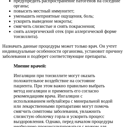
предупредить распространение патогенов на соседние
органы;
повысить местный иммунитет;
уменьшить неприятные ощущения, боль;
ускорить выведение мокроты;
смягчить слизистые и снять покраснения;
снять аллергический отек (при аллергической форме
тонзиллита).
Назначать данные процедуры может только врач. Он учтет
индивидуальные особенности организма, установит причину
заболевания и подберет соответствующие препараты.
Мнение врачей:
Ингаляции при тонзиллите могут оказать
положительное воздействие на состояние
пациента. При этом важно правильно выбрать
метод ингаляции и применить его согласно
рекомендациям врача. Ингаляции с
использованием небулайзера с минеральной водой
или лекарственными препаратами могут помочь
смягчить симптомы заболевания, увлажнить
слизистую оболочку горла и ускорить процесс
выздоровления. Однако, перед началом процедуры
необходимо проконсультироваться с врачом для