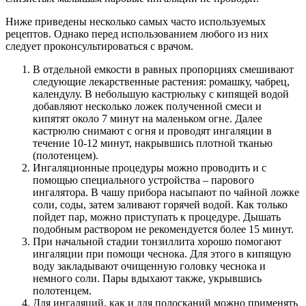
Ниже приведены несколько самых часто используемых
рецептов. Однако перед использованием любого из них
следует проконсультироваться с врачом.
В отдельной емкости в равных пропорциях смешивают
следующие лекарственные растения: ромашку, чабрец,
календулу. В небольшую кастрюльку с кипящей водой
добавляют несколько ложек полученной смеси и
кипятят около 7 минут на маленьком огне. Далее
кастрюлю снимают с огня и проводят ингаляции в
течение 10-12 минут, накрывшись плотной тканью
(полотенцем).
Ингаляционные процедуры можно проводить и с
помощью специального устройства – парового
ингалятора. В чашу прибора насыпают по чайной ложке
соли, соды, затем заливают горячей водой. Как только
пойдет пар, можно приступать к процедуре. Дышать
подобным раствором не рекомендуется более 15 минут.
При начальной стадии тонзиллита хорошо помогают
ингаляции при помощи чеснока. Для этого в кипящую
воду закладывают очищенную головку чеснока и
немного соли. Пары вдыхают также, укрывшись
полотенцем.
Для ингаляций, как и для полосканий можно применять