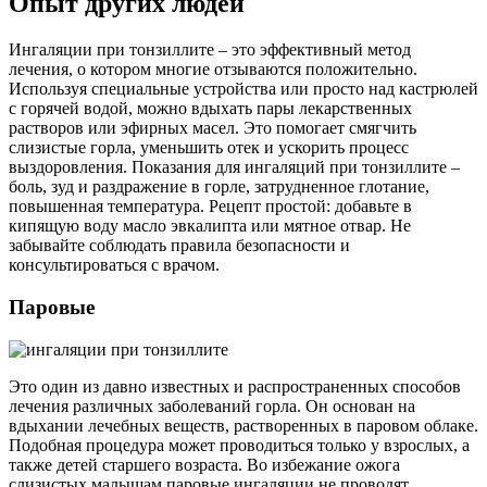
Опыт других людей
Ингаляции при тонзиллите – это эффективный метод
лечения, о котором многие отзываются положительно.
Используя специальные устройства или просто над кастрюлей
с горячей водой, можно вдыхать пары лекарственных
растворов или эфирных масел. Это помогает смягчить
слизистые горла, уменьшить отек и ускорить процесс
выздоровления. Показания для ингаляций при тонзиллите –
боль, зуд и раздражение в горле, затрудненное глотание,
повышенная температура. Рецепт простой: добавьте в
кипящую воду масло эвкалипта или мятное отвар. Не
забывайте соблюдать правила безопасности и
консультироваться с врачом.
Паровые
Это один из давно известных и распространенных способов
лечения различных заболеваний горла. Он основан на
вдыхании лечебных веществ, растворенных в паровом облаке.
Подобная процедура может проводиться только у взрослых, а
также детей старшего возраста. Во избежание ожога
слизистых малышам паровые ингаляции не проводят.