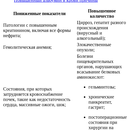
Повышенный альбумин в крови причины
Повышенное
Пониженные показатели
количество
Цирроз, гепатит разного
Патологии с повышенным
происхождения
креатинином, включая все формы
(вирусный и
нефрита;
алкогольный);
Злокачественные
Гемолитическая анемия;
опухоли;
Болезни
пищеварительных
органов, нарушающих
всасывание белковых
аминокислот:
гельминтозы;
Состояния, при которых
затрудняется кровоснабжение
хронические
почек, такие как недостаточность
панкреатит,
сердца, массивные ожоги, шок;
гастрит;
постоперационные
состояния при
хирургии на