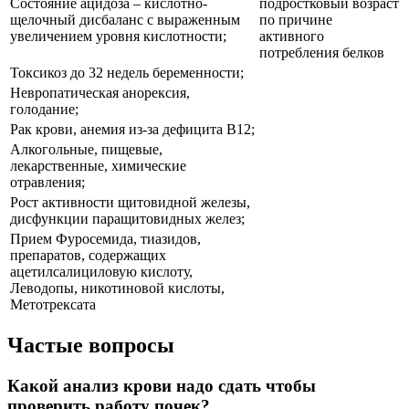
Состояние ацидоза – кислотно-
подростковый возраст
щелочный дисбаланс с выраженным
по причине
увеличением уровня кислотности;
активного
потребления белков
Токсикоз до 32 недель беременности;
Невропатическая анорексия,
голодание;
Рак крови, анемия из-за дефицита В12;
Алкогольные, пищевые,
лекарственные, химические
отравления;
Рост активности щитовидной железы,
дисфункции паращитовидных желез;
Прием Фуросемида, тиазидов,
препаратов, содержащих
ацетилсалициловую кислоту,
Леводопы, никотиновой кислоты,
Метотрексата
Частые вопросы
Какой анализ крови надо сдать чтобы
проверить работу почек?