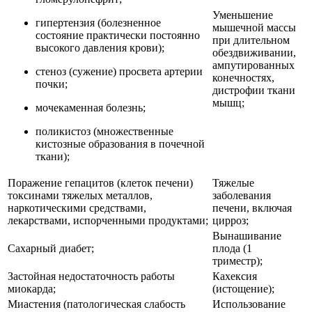
Уменьшение
гипертензия (болезненное
мышечной массы
состояние практически постоянно
при длительном
высокого давления крови);
обездвиживании,
ампутированных
стеноз (сужение) просвета артерии
конечностях,
почки;
дистрофии ткани
мышц;
мочекаменная болезнь;
поликистоз (множественные
кистозные образования в почечной
ткани);
Поражение гепацитов (клеток печени)
Тяжелые
токсинами тяжелых металлов,
заболевания
наркотическими средствами,
печени, включая
лекарствами, испорченными продуктами;
цирроз;
Вынашивание
Сахарный диабет;
плода (1
триместр);
Застойная недостаточность работы
Кахексия
миокарда;
(истощение);
Миастения (патологическая слабость
Использование