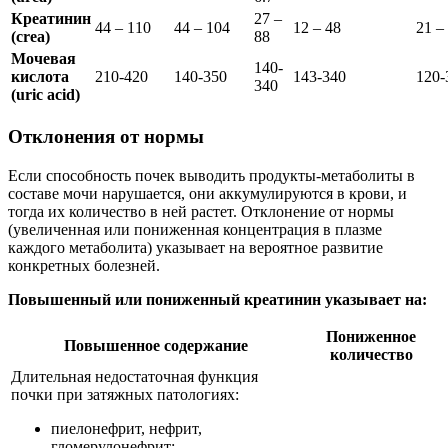
Креатинин
27 –
44 – 110
44 – 104
12 – 48
21 –
(crea)
88
Мочевая
140-
кислота
210-420
140-350
143-340
120-
340
(uric acid)
Отклонения от нормы
Если способность почек выводить продукты-метаболиты в
составе мочи нарушается, они аккумулируются в крови, и
тогда их количество в ней растет. Отклонение от нормы
(увеличенная или пониженная концентрация в плазме
каждого метаболита) указывает на вероятное развитие
конкретных болезней.
Повышенный или пониженный креатинин указывает на:
Пониженное
Повышенное содержание
количество
Длительная недостаточная функция
почки при затяжных патологиях:
пиелонефрит, нефрит,
гломерулонефрит;