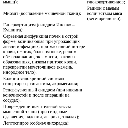
мышц);
глюкокортикоидов;
Рацион с малым
Миозит (воспаление мышечной ткани);
количеством мяса
(вегетарианство).
Гиперкортицизм (синдром Иценко –
Кушинга);
Серьезная дисфункция почек в острой
форме, возникающая при угрожающих
жизни инфекциях, при массивной потере
крови, ожогах, болевом шоке, резком
обезвоживании, эклампсии, раковых
образованиях, низком притоке крови,
перекрытии мочеточников (камень,
инородное тело);
Болезни эндокринной системы –
гипертиреоз, гигантизм, акромегалия;
Реперфузионный синдром (при ишемии
конечностей и после операций на
сосудах);
Повреждение значительной массы
мышечной ткани (при синдроме
сдавления, падении, авариях, завалах);
Лептоспироз (собачья лихорадка);