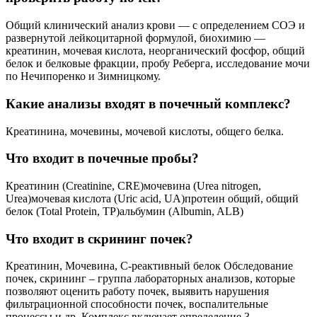
Общий клинический анализ крови — с определением СОЭ и
развернутой лейкоцитарной формулой, биохимию —
креатинин, мочевая кислота, неорганический фосфор, общий
белок и белковые фракции, пробу Реберга, исследование мочи
по Нечипоренко и Зимницкому.
Какие анализы входят в почечный комплекс?
Креатинина, мочевины, мочевой кислоты, общего белка.
Что входит в почечные пробы?
Креатинин (Creatinine, CRE)мочевина (Urea nitrogen,
Urea)мочевая кислота (Uric acid, UA)протеин общий, общий
белок (Total Protein, TP)альбумин (Albumin, ALB)
Что входит в скрининг почек?
Креатинин, Мочевина, С-реактивный белок Обследование
почек, скрининг – группа лабораторных анализов, которые
позволяют оценить работу почек, выявить нарушения
фильтрационной способности почек, воспалительные
процессы и др. Комплекс включает определение 3