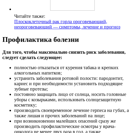
Читайте также:
Плоскоклеточный рак горла ороговевающий,
неороговевающий — симптомы, лечение и прогноз
Профилактика болезни
Для того, чтобы максимально снизить риск заболевания,
следует сделать следующее:
полностью отказаться от курения табака и крепких
алкогольных напитков;
устранить заболевания ротовой полости: пародонтит,
кариес и при необходимости установить подходящие
зубные протезы;
постоянно защищать лицо от солнца, носить головные
уборы с козырьками, использовать солнцезащитную
косметику;
производить своевременное лечение герпеса на губах, а
также лишая и прочих заболеваний на лице;
при возникновении малейших опасений сразу же
производить профилактические осмотры у врача-
онколога не менее двух раза в год, а также