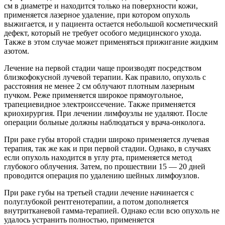
см в диаметре и находится только на поверхности кожи,
применяется лазерное удаление, при котором опухоль
выжигается, и у пациента остается небольшой косметический
дефект, который не требует особого медицинского ухода.
Также в этом случае может применяться прижигание жидким
азотом.
Лечение на первой стадии чаще производят посредством
близкофокусной лучевой терапии. Как правило, опухоль с
расстояния не менее 2 см облучают плотным лазерным
пучком. Реже применяется широкое прямоугольное,
трапециевидное электроиссечение. Также применяется
криохирургия. При лечении лимфоузлы не удаляют. После
операции больные должны наблюдаться у врача-онколога.
При раке губы второй стадии широко применяется лучевая
терапия, так же как и при первой стадии. Однако, в случаях
если опухоль находится в углу рта, применяется метод
глубокого облучения. Затем, по прошествии 15 — 20 дней
проводится операция по удалению шейных лимфоузлов.
При раке губы на третьей стадии лечение начинается с
полуглубокой рентгенотерапии, а потом дополняется
внутритканевой гамма-терапией. Однако если всю опухоль не
удалось устранить полностью, применяется