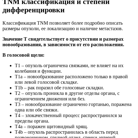
TNM классификация и степени
дифференцировки
Классификация TNM позволяет более подробно описать
размеры опухоли, ее локализацию и наличие метастазов.
Значение T свидетельствует о присутствии и размерах
новообразования, в зависимости от его расположения.
В голосовой щели:
T1 – опухоль ограничена связками, не влияет на их
колебания и функции.
T1a – новообразование расположено только в правой
или левой голосовой складке.
T1b – рак поразил обе голосовые складки.
T2 – опухоль проникла в другие отделы органа, с
ограничением движения или без.
T3 – новообразование ограничено гортанью, поражена
одна или обе связки.
T4 – злокачественный процесс распространился за
пределы органа.
T4a – поражен щитовидный хрящ.
T4b – опухоль распространилась в область перед
позвоночником, грудной отдел, стенки артерий.