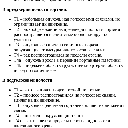
В преддверии полости гортани:
T1 – небольшая опухоль над голосовыми связками, не
ограничивает их движения.
T2 – новообразование из преддверия полости гортани
распространяется в слизистые оболочки других
участков.
T3 – опухоль ограничена гортанью, поразила
окружающие структуры или голосовые связки.
T4 – рак распространился за пределы органа.
T4a – опухоль вросла в передние гортанные пластины.
T4b – поражена область груди, стенки артерий, область
перед позвоночником.
В подголосовой полости:
T1 – рак ограничен подголосовой полостью.
T2 – процесс распространился на голосовые связки,
влияет на их движение.
T3 – опухоль ограничена гортанью, влияет на движения
связок.
T4 – поражены окружающие ткани.
T4a – рак вышел за пределы перстневидного или
щитовидного хряща.