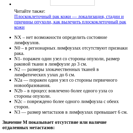
Читайте также:
Плоскоклеточный рак кожи — локализация, стадии и
причины опухоли, как вылечить плоскоклеточный рак
кожи
NX – нет возможности определить состояние
лимфоузлов.
N0 – в регионарных лимфоузлах отсутствуют признаки
рака.
N1- поражен один узел со стороны опухоли, размер
раковой ткани в лимфоузле до 3 см.
N2 — размеры злокачественных тканей в
лимфатических узлах до 6 см.
N2a — поражен один узел со стороны первичного
новообразования.
N2b – в процесс вовлечено более одного узла со
стороны опухоли.
N2c – повреждено более одного лимфоузла с обеих
сторон.
N3 — размер метастазов в лимфоузлах превышает 6 см.
Значение M показывает отсутствие или наличие
отдаленных метастазов: