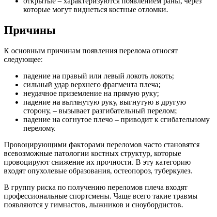
открытые – характеризуются появлением раны, через
которые могут виднеться костные отломки.
Причины
К основным причинам появления перелома относят
следующее:
падение на правый или левый локоть локоть;
сильный удар верхнего фрагмента плеча;
неудачное приземление на прямую руку;
падение на вытянутую руку, выгнутую в другую
сторону, – вызывает разгибательный перелом;
падение на согнутое плечо – приводит к сгибательному
перелому.
Провоцирующими факторами переломов часто становятся
всевозможные патологии костных структур, которые
провоцируют снижение их прочности. В эту категорию
входят опухолевые образования, остеопороз, туберкулез.
В группу риска по получению переломов плеча входят
профессиональные спортсмены. Чаще всего такие травмы
появляются у гимнастов, лыжников и сноубордистов.