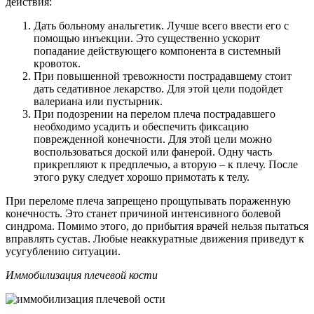
действия:
Дать больному анальгетик. Лучше всего ввести его с
помощью инъекции. Это существенно ускорит
попадание действующего компонента в системный
кровоток.
При повышенной тревожности пострадавшему стоит
дать седативное лекарство. Для этой цели подойдет
валериана или пустырник.
При подозрении на перелом плеча пострадавшего
необходимо усадить и обеспечить фиксацию
поврежденной конечности. Для этой цели можно
воспользоваться доской или фанерой. Одну часть
прикрепляют к предплечью, а вторую – к плечу. После
этого руку следует хорошо примотать к телу.
При переломе плеча запрещено прощупывать пораженную
конечность. Это станет причиной интенсивного болевой
синдрома. Помимо этого, до прибытия врачей нельзя пытаться
вправлять сустав. Любые неаккуратные движения приведут к
усугублению ситуации.
Иммобилизация плечевой кости