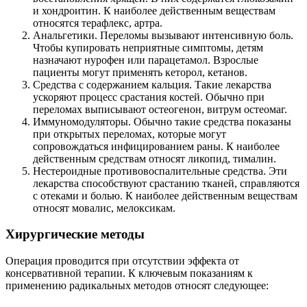
и хондроитин. К наиболее действенным веществам
относятся терафлекс, артра.
Анальгетики. Переломы вызывают интенсивную боль.
Чтобы купировать неприятные симптомы, детям
назначают нурофен или парацетамол. Взрослые
пациенты могут применять кеторол, кетанов.
Средства с содержанием кальция. Такие лекарства
ускоряют процесс срастания костей. Обычно при
переломах выписывают остеогенон, витрум остеомаг.
Иммуномодуляторы. Обычно такие средства показаны
при открытых переломах, которые могут
сопровождаться инфицированием раны. К наиболее
действенным средствам относят ликопид, тималин.
Нестероидные противовоспалительные средства. Эти
лекарства способствуют срастанию тканей, справляются
с отеками и болью. К наиболее действенным веществам
относят мовалис, мелоксикам.
Хирургические методы
Операция проводится при отсутствии эффекта от
консервативной терапии. К ключевым показаниям к
применению радикальных методов относят следующее: