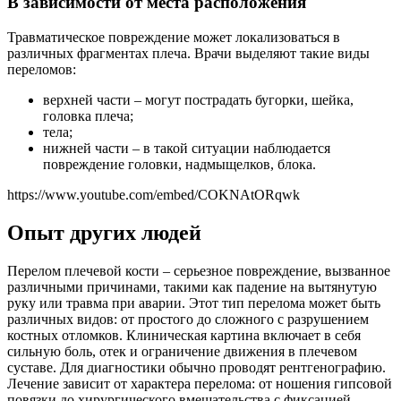
В зависимости от места расположения
Травматическое повреждение может локализоваться в
различных фрагментах плеча. Врачи выделяют такие виды
переломов:
верхней части – могут пострадать бугорки, шейка,
головка плеча;
тела;
нижней части – в такой ситуации наблюдается
повреждение головки, надмыщелков, блока.
https://www.youtube.com/embed/COKNAtORqwk
Опыт других людей
Перелом плечевой кости – серьезное повреждение, вызванное
различными причинами, такими как падение на вытянутую
руку или травма при аварии. Этот тип перелома может быть
различных видов: от простого до сложного с разрушением
костных отломков. Клиническая картина включает в себя
сильную боль, отек и ограничение движения в плечевом
суставе. Для диагностики обычно проводят рентгенографию.
Лечение зависит от характера перелома: от ношения гипсовой
повязки до хирургического вмешательства с фиксацией