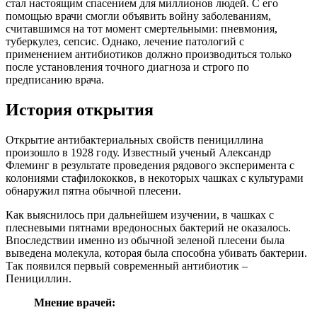
стал настоящим спасением для миллионов людей. С его
помощью врачи смогли объявить войну заболеваниям,
считавшимся на тот момент смертельными: пневмония,
туберкулез, сепсис. Однако, лечение патологий с
применением антибиотиков должно производиться только
после установления точного диагноза и строго по
предписанию врача.
История открытия
Открытие антибактериальных свойств пенициллина
произошло в 1928 году. Известный ученый Александр
Флеминг в результате проведения рядового эксперимента с
колониями стафилококков, в некоторых чашках с культурами
обнаружил пятна обычной плесени.
Как выяснилось при дальнейшем изучении, в чашках с
плесневыми пятнами вредоносных бактерий не оказалось.
Впоследствии именно из обычной зеленой плесени была
выведена молекула, которая была способна убивать бактерии.
Так появился первый современный антибиотик –
Пенициллин.
Мнение врачей: