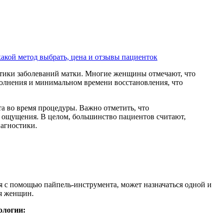
какой метод выбрать, цена и отзывы пациенток
стики заболеваний матки. Многие женщины отмечают, что
олнения и минимальном времени восстановления, что
 во время процедуры. Важно отметить, что
ощущения. В целом, большинство пациентов считают,
агностики.
ая с помощью пайпель-инструмента, может назначаться одной и
ля женщин.
ологии: