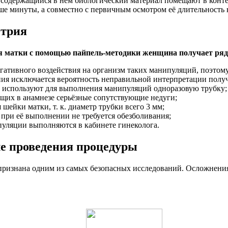
 содержащийся в нём биологический материал помещают в конте
е минуты, а совместно с первичным осмотром её длительность н
етрия
ия матки с помощью пайпель-методики женщина получает ря
гативного воздействия на организм таких манипуляций, поэтому
ния исключается вероятность неправильной интерпретации получ
сты используют для выполнения манипуляций одноразовую трубку;
ющих в анамнезе серьёзные сопутствующие недуги;
шейки матки, т. к. диаметр трубки всего 3 мм;
при её выполнении не требуется обезболивания;
пуляции выполняются в кабинете гинеколога.
ле проведения процедуры
признана одним из самых безопасных исследований. Осложнения