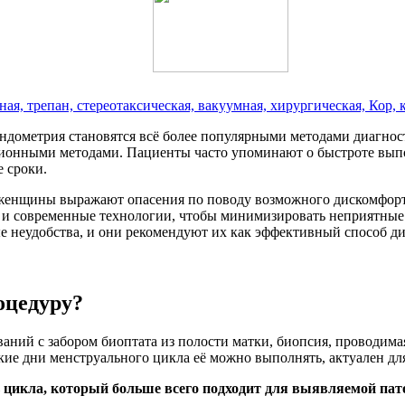
, трепан, стереотаксическая, вакуумная, хирургическая, Кор, 
ндометрия становятся всё более популярными методами диагно
ционными методами. Пациенты часто упоминают о быстроте вып
 сроки.
женщины выражают опасения по поводу возможного дискомфорта
и современные технологии, чтобы минимизировать неприятные 
 неудобства, и они рекомендуют их как эффективный способ ди
оцедуру?
ваний с забором биоптата из полости матки, биопсия, проводим
какие дни менструального цикла её можно выполнять, актуален д
 цикла, который больше всего подходит для выявляемой пат