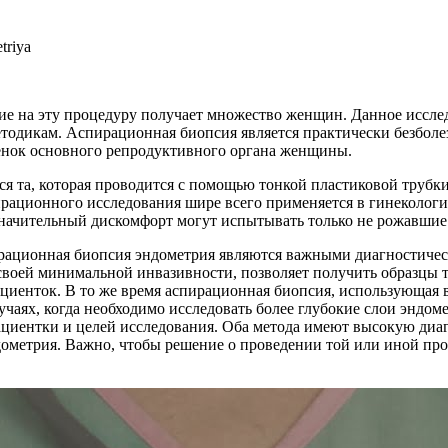
ление на эту процедуру получает множество женщин. Данное исс
одикам. Аспирационная биопсия является практически безболез
тенок основного репродуктивного органа женщины.
ся та, которая проводится с помощью тонкой пластиковой трубк
рационного исследования шире всего применяется в гинекологи
ачительный дискомфорт могут испытывать только не рожавшие
ирационная биопсия эндометрия являются важными диагностичес
своей минимальной инвазивности, позволяет получить образцы 
ациенток. В то же время аспирационная биопсия, использующая 
учаях, когда необходимо исследовать более глубокие слои эндо
пациентки и целей исследования. Оба метода имеют высокую диа
дометрия. Важно, чтобы решение о проведении той или иной пр