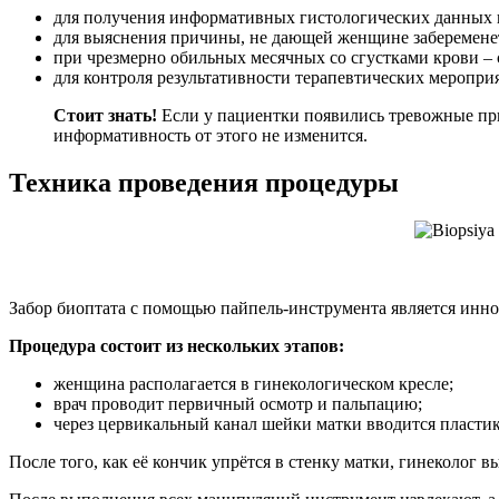
для получения информативных гистологических данных и
для выяснения причины, не дающей женщине забеременет
при чрезмерно обильных месячных со сгустками крови – с
для контроля результативности терапевтических мероприя
Стоит знать!
Если у пациентки появились тревожные при
информативность от этого не изменится.
Техника проведения процедуры
Забор биоптата с помощью пайпель-инструмента является инн
Процедура состоит из нескольких этапов:
женщина располагается в гинекологическом кресле;
врач проводит первичный осмотр и пальпацию;
через цервикальный канал шейки матки вводится пластик
После того, как её кончик упрётся в стенку матки, гинеколог