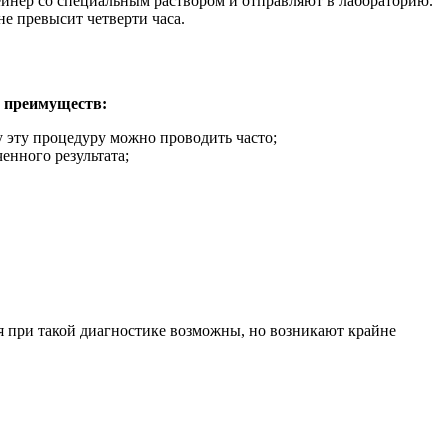
йнер со специальным раствором и отправляют в лабораторию.
е превысит четверти часа.
д преимуществ:
 эту процедуру можно проводить часто;
енного результата;
 при такой диагностике возможны, но возникают крайне