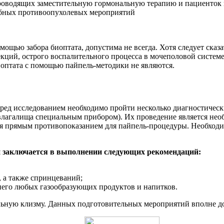
роводящих заместительную гормональную терапию и пациенток 
чебных противоопухолевых мероприятий
омощью забора биоптата, допустима не всегда. Хотя следует ска
кций, острого воспалительного процесса в мочеполовой систем
оптата с помощью пайпель-методики не являются.
еред исследованием необходимо пройти несколько диагностическ
лагалища специальным прибором). Их проведение является необ
ся прямым противопоказанием для пайпель-процедуры. Необходи
 и заключается в выполнении следующих рекомендаций:
 а также спринцеваний;
него любых газообразующих продуктов и напитков.
льную клизму. Данных подготовительных мероприятий вполне до