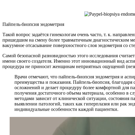
Пайпель-биопсия эндометрия
Такой вопрос задаётся гинекологам очень часто, т. к. направ
пришедшим на смену более травматичным диагностическим мет
вакуумное отсасывание поверхностного слоя эндометрия со с
Самой безопасной разновидностью этого исследования считает
имени своего создателя. Именно этот инновационный вид аспи
процедура не приносит женщинам неприятных ощущений (незн
Врачи отмечают, что пайпель-биопсия эндометрия и асп
преимущества и показания. Пайпель-биопсия, благодаря 
осложнений и делает процедуру более комфортной для п
получения достаточного объема материала, особенно в сл
методами зависит от клинической ситуации, состояния 
выявлении патологий, таких как гиперплазия или рак эн
индивидуальные особенности каждой пациентки.