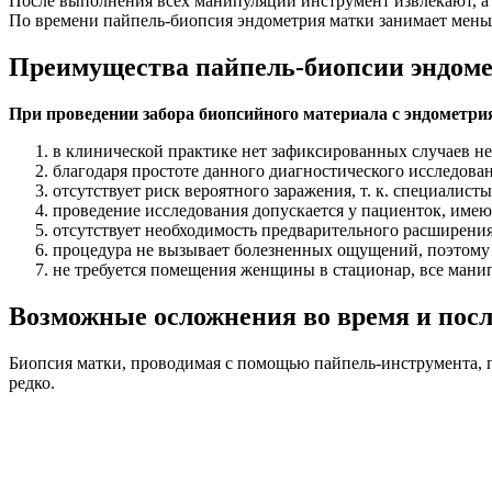
После выполнения всех манипуляций инструмент извлекают, а
По времени пайпель-биопсия эндометрия матки занимает меньш
Преимущества пайпель-биопсии эндом
При проведении забора биопсийного материала с эндометр
в клинической практике нет зафиксированных случаев не
благодаря простоте данного диагностического исследова
отсутствует риск вероятного заражения, т. к. специали
проведение исследования допускается у пациенток, име
отсутствует необходимость предварительного расширения 
процедура не вызывает болезненных ощущений, поэтому 
не требуется помещения женщины в стационар, все мани
Возможные осложнения во время и пос
Биопсия матки, проводимая с помощью пайпель-инструмента, 
редко.